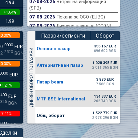
07-08-2026
Вътрешна информация
4.93
(SFB)
+1.64%
ондова борса публикува финансов отчет на
Акт
07-08-2026
Покана за ОСО (EUBG)
към 30.06.2026 г.
1.99
07-08-2026
Лихвено плащане (GC0N)
Пазари/сегменти
Оборот
0.00%
(евро)
0000
00
EUR
356 167 EUR
Основен пазар
ДНЕВЕН ОБОРОТ ПО ПАЗАРИ
696 602 BGN
2520
22
BGN
1 028 395 EUR
0.00%
Алтернативен пазар
2 011 365 BGN
0000
EUR
3 880 EUR
Пазар beam
7 588 BGN
+1.21%
3400
EUR
134 337 EUR
MTF BSE International
262 740 BGN
5325
BGN
1 522 779 EUR
-7.41%
Общ оборот
2 978 296 BGN
5000
EUR
8896
BGN
Сделки