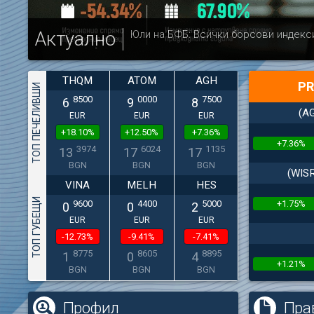
Актуално
Юли на БФБ: Всички борсови индекс
THQM
ATOM
AGH
PR
ТОП ПЕЧЕЛИВШИ
8500
0000
7500
6
9
8
(A
EUR
EUR
EUR
+18.10%
+12.50%
+7.36%
+7.36%
3974
6024
1135
13
17
17
BGN
BGN
BGN
(WIS
VINA
MELH
HES
ТОП ГУБЕЩИ
+1.75%
9600
4400
5000
0
0
2
EUR
EUR
EUR
-12.73%
-9.41%
-7.41%
8775
8605
8895
1
0
4
+1.21%
BGN
BGN
BGN
Профил
Пра