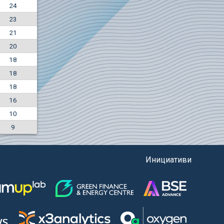
24
+7.36%
23
7500
EUR
21
1135
BGN
20
18
18
18
16
10
9
Инициативи