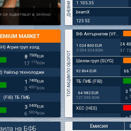
1 105.35
beamX
Актуално
Българска ф
и се оцветяват в зелено
дружеството 
123.52
ВФ Алтърнатив (VFAL)
EMIUM MARKET
24 4
1 024 800 EUR
GH) Агрия груп холд
2 004 334 BGN
47 7
ТОП АКЦИИ ПО ОБОРОТ
7500
8
EUR
Шелли груп (SLYG)
113
17
BGN
92 864 EUR
66
R) Уайзър технолоджи
7400
ТБ ПИБ (FIB)
1
EUR
4031
3
BGN
3
64 982 EUR
(FIB) ТБ ПИБ
127 093 BGN
6
3400
3
EUR
ХЕС (HES)
5324
6
BGN
2
33 650 EUR
(SFA) Софарма
65 813 BGN
4
Емисия
вила на БФБ
9250