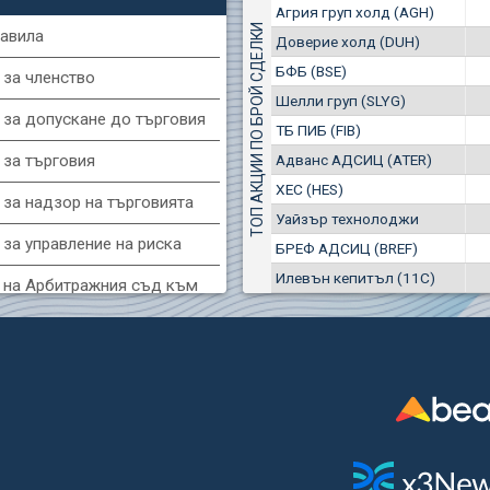
1
EUR
Агрия груп холд (AGH)
Агрия груп холд (AGH)
7649
3
BGN
ТОП АКЦИИ ПО БРОЙ СДЕЛКИ
авила
Доверие холд (DUH)
8
29 244 EUR
(MONB) Монбат
БФБ (BSE)
57 196 BGN
 за членство
17
0100
1
EUR
Шелли груп (SLYG)
 за допускане до търговия
9753
1
BGN
ТБ ПИБ (FIB)
(KBG) Корадо-БГ
Адванс АДСИЦ (ATER)
 за търговия
3000
ХЕС (HES)
2
EUR
 за надзор на търговията
4984
4
BGN
Уайзър технолоджи
за управление на риска
БРЕФ АДСИЦ (BREF)
G) Еврохолд България
Илевън кепитъл (11C)
1100
 на Арбитражния съд към
1
EUR
1709
2
BGN
фондова борса
(BSE) БФБ
 за конфликтите на интереси
5000
7
EUR
за регистрация и търговия
668
14
BGN
и ценни книжа
CHIM) Химимпорт
 за подаване на вътрешни
5750
0
EUR