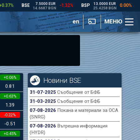
en
МЕНЮ
+0.06%
Новини BSE
0.81
31-07-2025
Съобщение от БФБ
+0.63%
31-03-2025
Съобщение от БФБ
1.39
07-08-2026
Покана и материали за ОСА
-0.22%
(SNRG)
-0.51
07-08-2026
Вътрешна информация
(HYDR)
+0.45%