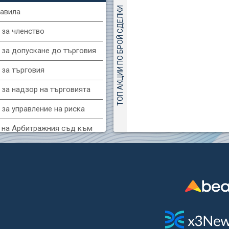
ТОП АКЦИИ ПО БРОЙ СДЕЛКИ
авила
(KBG) Корадо-БГ
 за членство
3000
2
EUR
 за допускане до търговия
GH) Агрия груп холд
 за търговия
7500
8
EUR
 за надзор на търговията
за управление на риска
(FIB) ТБ ПИБ
3400
 на Арбитражния съд към
3
EUR
фондова борса
(MONB) Монбат
 за конфликтите на интереси
0100
1
EUR
за регистрация и търговия
и ценни книжа
R) Уайзър технолоджи
 за подаване на вътрешни
7400
1
EUR