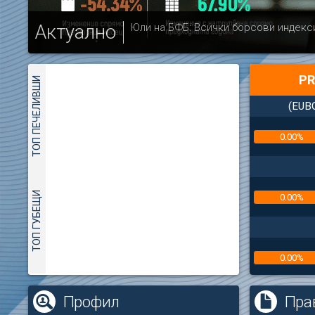
Актуално
Юли на БФБ: Всички борсови индекс
PR
ТОП ПЕЧЕЛИВШИ
(EUB
0.00%
ТОП ГУБЕЩИ
0.00%
0.00%
(
Профил
Пра