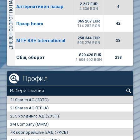
ДНЕВЕН ОБОРОТ ПО ПАЗАРИ
1442
17 553 BGN
1
BGN
2 217 EUR
Алтернативен пазар
4
(WISR) Уайзър технолоджи
4 336 BGN
7100
1
EUR
-3.93%
365 207 EUR
Пазар beam
3444
42
3
BGN
714 282 BGN
(CHIM) Химимпорт
258 344 EUR
MTF BSE International
22
5850
505 276 BGN
0
EUR
-4.88%
1441
1
BGN
820 420 EUR
Общ оборот
238
1 604 602 BGN
Профил
Избери емисия:
0
21Shares AG (2BTC)
000
21Shares AG (ETHA)
235 холдингс АД (235H)
0.000
0.00%
3M Company (MMM)
7К корпорейшън ЕАД (7KCB)
Най-добра
Най-добра