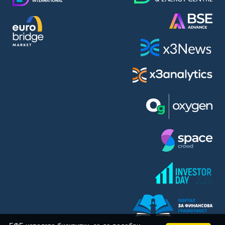
BASF SE (BAS)
Bayer AG (BAYN)
Bayerische Motoren Werke AG (BMW)
BE Semiconductor Industries N.V. (BSI)
Bechtle AG (BC8)
Berkshire Hathaway Inc. (BRYN)
Beyond Meat Inc. (0Q3)
BioNTech SE (ADRs) (22UA)
Bitcoin Group SE (ADE)
BNP Paribas (BNP)
Boeing Co. (BCO)
BP PLC (BPE5)
British American Tobacco PLC (BMT)
Brown Forman Corp. (BF5B)
BYD Co. Ltd. (BY6)
Canadian National Railway Co. (CY2)
Capital One Financial Corp. (CFX)