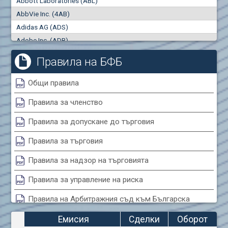
Abbott Laboratories (ABL)
"купува"
"продава"
0
000
0
000
AbbVie Inc. (4AB)
Сделки
Оборот (евро)
Adidas AG (ADS)
0
0
Adobe Inc. (ADB)
Advanced Micro Devices Inc. (AMD)
Правила на БФБ
Agrana Beteiligungs AG (AGB2)
Air Canada Inc. (ADH2)
Общи правила
Air France (AFR0)
Правила за членство
Air Liquide SA (AIL)
Airbus SE (AIR)
Правила за допускане до търговия
Aixtron SE (AIXA)
Правила за търговия
Algonquin Power & Utilities Corp (751)
Alibaba Group Holding Ltd. (AHLA)
Правила за надзор на търговията
Allianz SE (ALV)
Правила за управление на риска
Alphabet Inc. (ABEA)
Правила на Арбитражния съд към Българска
Alphabet Inc. (ABEC)
фондова борса
Altria Group Inc. (PHM7)
Емисия
Сделки
Оборот
Amazon.com Inc. (AMZ)