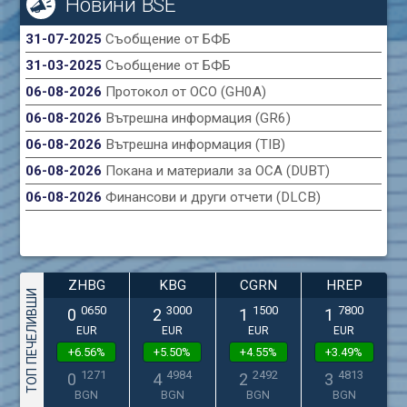
Новини BSE
31-07-2025
Съобщение от БФБ
31-03-2025
Съобщение от БФБ
06-08-2026
Протокол от ОСО (GH0A)
06-08-2026
Вътрешна информация (GR6)
06-08-2026
Вътрешна информация (TIB)
06-08-2026
Покана и материали за ОСА (DUBT)
06-08-2026
Финансови и други отчети (DLCB)
ZHBG
KBG
CGRN
HREP
ТОП ПЕЧЕЛИВШИ
0650
3000
1500
7800
0
2
1
1
EUR
EUR
EUR
EUR
+6.56%
+5.50%
+4.55%
+3.49%
1271
4984
2492
4813
0
4
2
3
BGN
BGN
BGN
BGN