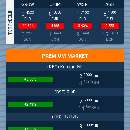
GROW
CHIM
WISR
AGH
ТОП ГУБЕЩИ
4500
5850
7100
1500
0
0
1
8
EUR
EUR
EUR
EUR
-19.64%
-4.88%
-3.93%
-3.55%
8801
1441
3444
9400
0
1
3
15
BGN
BGN
BGN
BGN
PREMIUM MARKET
(KBG) Корадо-БГ
3000
2
EUR
+5.50%
4984
4
BGN
(BSE) БФБ
6000
7
EUR
+2.43%
864
14
BGN
(FIB) ТБ ПИБ
3000
3
EUR
+1.85%