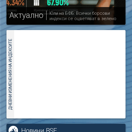
Актуално
Юли на БФБ: Всички борсови
индекси се оцветяват в зелено
др
ДНЕВНИ ИЗМЕНЕНИЯ НА ИНДЕКСИТЕ
Новини BSE