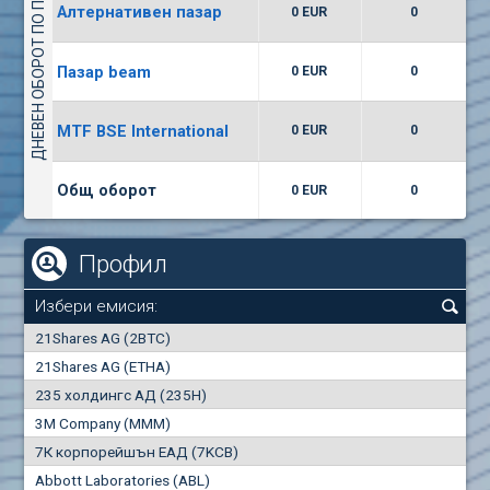
ДНЕВЕН ОБОРОТ ПО ПАЗАРИ
Алтернативен пазар
0 EUR
0
(WISR) Уайзър технолоджи
7400
1
EUR
0.00%
Пазар beam
0 EUR
0
(CCB) ТБ ЦКБ
MTF BSE International
0 EUR
0
6300
1
EUR
0.00%
Общ оборот
0 EUR
0
Профил
Избери емисия:
0
21Shares AG (2BTC)
000
21Shares AG (ETHA)
235 холдингс АД (235H)
0.000
0.00%
3M Company (MMM)
7К корпорейшън ЕАД (7KCB)
Най-добра
Най-добра
Abbott Laboratories (ABL)
"купува"
"продава"
0
000
0
000