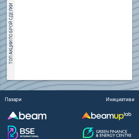
(евро)
AMC Entertainment Holdings Inc Class A New (AH91)
ТОП АКЦИИ ПО БРОЙ СДЕЛКИ
Правила за регистрация и търговия на държавни
Amundi S.A. (ANI)
ценни книжа
Anheuser (1NBA)
Правила за подаване на вътрешни сигнали
Apple Inc. (APC)
Aroundtown Property Hldgs S.A. (AT1)
ASML Holding N.V. (ASME)
Assicurazioni Generali S.P.A. (ASG)
Astrazeneca PLC (ZEG)
AT & T Inc. (SOBA)
Aumovio SE (AMV0)
Aurora Cannabis Inc. (21P)
Axa (AXA)
Пазари
Инициативи
Baidu Inc. (B1C)
Ballard Power Systems Inc. (PO0)
Banco Santander S.A. (BSD2)
Bank of America Corp. (NCB)
Barrick Mining Corp. (ABR0)