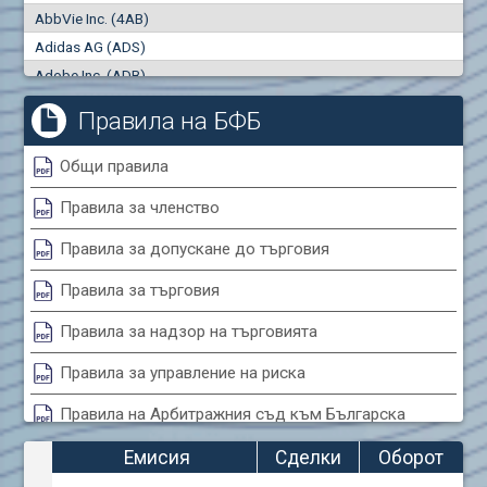
AbbVie Inc. (4AB)
Сделки
Оборот (евро)
Adidas AG (ADS)
0
0
Adobe Inc. (ADB)
Advanced Micro Devices Inc. (AMD)
Правила на БФБ
Agrana Beteiligungs AG (AGB2)
Air Canada Inc. (ADH2)
Общи правила
Air France (AFR0)
Правила за членство
Air Liquide SA (AIL)
Airbus SE (AIR)
Правила за допускане до търговия
Aixtron SE (AIXA)
Правила за търговия
Algonquin Power & Utilities Corp (751)
Alibaba Group Holding Ltd. (AHLA)
Правила за надзор на търговията
Allianz SE (ALV)
Правила за управление на риска
Alphabet Inc. (ABEA)
Правила на Арбитражния съд към Българска
Alphabet Inc. (ABEC)
фондова борса
Altria Group Inc. (PHM7)
Емисия
Сделки
Оборот
Amazon.com Inc. (AMZ)
Правила за конфликтите на интереси