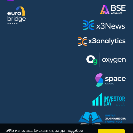
BASF SE (BAS)
Bayer AG (BAYN)
Bayerische Motoren Werke AG (BMW)
BE Semiconductor Industries N.V. (BSI)
Bechtle AG (BC8)
Berkshire Hathaway Inc. (BRYN)
Beyond Meat Inc. (0Q3)
BioNTech SE (ADRs) (22UA)
Bitcoin Group SE (ADE)
BNP Paribas (BNP)
Boeing Co. (BCO)
BP PLC (BPE5)
British American Tobacco PLC (BMT)
Brown Forman Corp. (BF5B)
BYD Co. Ltd. (BY6)
Canadian National Railway Co. (CY2)
Capital One Financial Corp. (CFX)
БФБ използва бисквитки, за да подобри
Carl Zeiss Meditec AG (AFX)