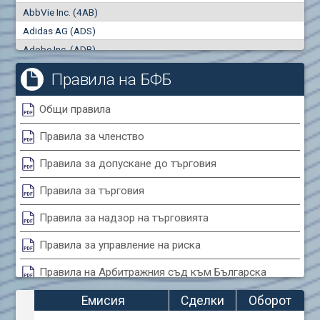
AbbVie Inc. (4AB)
Сделки
Оборот (евро)
Adidas AG (ADS)
0
0
Adobe Inc. (ADB)
Advanced Micro Devices Inc. (AMD)
Правила на БФБ
Agrana Beteiligungs AG (AGB2)
Air Canada Inc. (ADH2)
Общи правила
Air France (AFR0)
Правила за членство
Air Liquide SA (AIL)
Airbus SE (AIR)
Правила за допускане до търговия
Aixtron SE (AIXA)
Правила за търговия
Algonquin Power & Utilities Corp (751)
Alibaba Group Holding Ltd. (AHLA)
Правила за надзор на търговията
Allianz SE (ALV)
Правила за управление на риска
Alphabet Inc. (ABEA)
Правила на Арбитражния съд към Българска
Alphabet Inc. (ABEC)
фондова борса
Altria Group Inc. (PHM7)
Емисия
Сделки
Оборот
Amazon.com Inc. (AMZ)
Правила за конфликтите на интереси