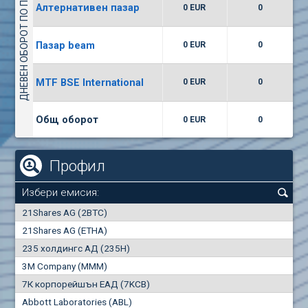
ДНЕВЕН ОБОРОТ ПО ПАЗАРИ
Алтернативен пазар
0 EUR
0
(WISR) Уайзър технолоджи
7400
1
EUR
0.00%
Пазар beam
0 EUR
0
(CCB) ТБ ЦКБ
MTF BSE International
0 EUR
0
6300
1
EUR
0.00%
Общ оборот
0 EUR
0
Профил
Избери емисия:
0
21Shares AG (2BTC)
000
21Shares AG (ETHA)
235 холдингс АД (235H)
0.000
0.00%
3M Company (MMM)
7К корпорейшън ЕАД (7KCB)
Най-добра
Най-добра
Abbott Laboratories (ABL)
"купува"
"продава"
0
000
0
000