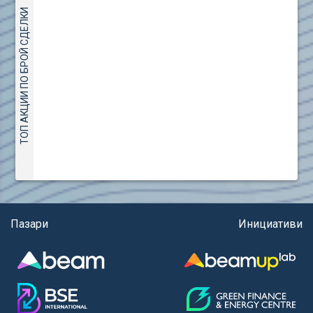
(евро)
AMC Entertainment Holdings Inc Class A New (AH91)
ТОП АКЦИИ ПО БРОЙ СДЕЛКИ
Правила за регистрация и търговия на държавни
Amundi S.A. (ANI)
ценни книжа
Anheuser (1NBA)
Правила за подаване на вътрешни сигнали
Apple Inc. (APC)
Aroundtown Property Hldgs S.A. (AT1)
ASML Holding N.V. (ASME)
Assicurazioni Generali S.P.A. (ASG)
Astrazeneca PLC (ZEG)
AT & T Inc. (SOBA)
Aumovio SE (AMV0)
Aurora Cannabis Inc. (21P)
Axa (AXA)
Пазари
Инициативи
Baidu Inc. (B1C)
Ballard Power Systems Inc. (PO0)
Banco Santander S.A. (BSD2)
Bank of America Corp. (NCB)
Barrick Mining Corp. (ABR0)