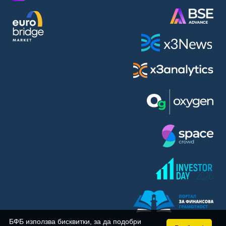
BASF SE (BAS)
Bayer AG (BAYN)
Bayerische Motoren Werke AG (BMW)
BE Semiconductor Industries N.V. (BSI)
Bechtle AG (BC8)
Berkshire Hathaway Inc. (BRYN)
Beyond Meat Inc. (0Q3)
BioNTech SE (ADRs) (22UA)
Bitcoin Group SE (ADE)
BNP Paribas (BNP)
Boeing Co. (BCO)
BP PLC (BPE5)
British American Tobacco PLC (BMT)
Brown Forman Corp. (BF5B)
BYD Co. Ltd. (BY6)
Canadian National Railway Co. (CY2)
Capital One Financial Corp. (CFX)
БФБ използва бисквитки, за да подобри
Carl Zeiss Meditec AG (AFX)