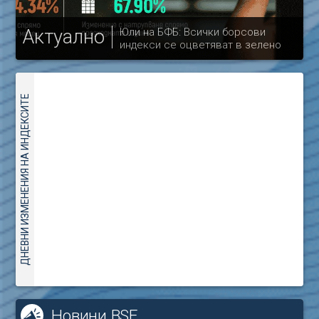
Актуално
Юли на БФБ: Всички борсови
индекси се оцветяват в зелено
др
ДНЕВНИ ИЗМЕНЕНИЯ НА ИНДЕКСИТЕ
Новини BSE