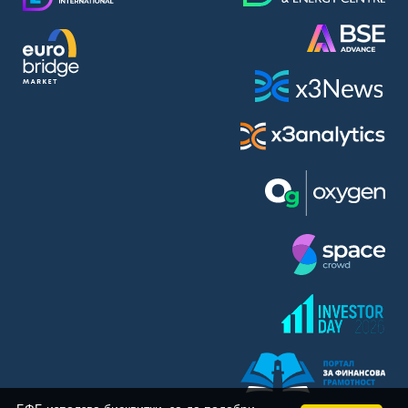
BASF SE (BAS)
Bayer AG (BAYN)
Bayerische Motoren Werke AG (BMW)
BE Semiconductor Industries N.V. (BSI)
Bechtle AG (BC8)
Berkshire Hathaway Inc. (BRYN)
Beyond Meat Inc. (0Q3)
BioNTech SE (ADRs) (22UA)
Bitcoin Group SE (ADE)
BNP Paribas (BNP)
Boeing Co. (BCO)
BP PLC (BPE5)
British American Tobacco PLC (BMT)
Brown Forman Corp. (BF5B)
BYD Co. Ltd. (BY6)
Canadian National Railway Co. (CY2)
Capital One Financial Corp. (CFX)