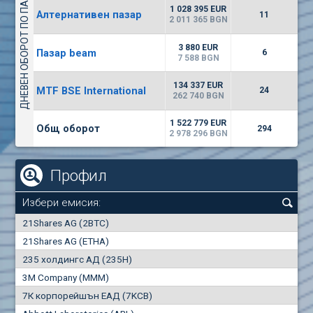
ДНЕВЕН ОБОРОТ ПО ПАЗАРИ
1135
57 196 BGN
17
BGN
1 028 395 EUR
Алтернативен пазар
11
(CHIM) Химимпорт
2 011 365 BGN
5750
0
EUR
-1.71%
3 880 EUR
Пазар beam
1246
6
1
BGN
7 588 BGN
(CCB) ТБ ЦКБ
134 337 EUR
MTF BSE International
24
6300
262 740 BGN
1
EUR
-2.98%
1880
3
BGN
1 522 779 EUR
Общ оборот
294
2 978 296 BGN
Профил
Избери емисия:
0
21Shares AG (2BTC)
000
21Shares AG (ETHA)
235 холдингс АД (235H)
0.000
0.00%
3M Company (MMM)
7К корпорейшън ЕАД (7KCB)
Най-добра
Най-добра