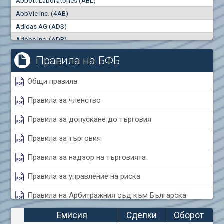
Abbott Laboratories (ABL)
"купува"
"продава"
0
000
0
000
AbbVie Inc. (4AB)
Сделки
Оборот (евро)
Adidas AG (ADS)
0
0
Adobe Inc. (ADB)
Advanced Micro Devices Inc. (AMD)
Правила на БФБ
Agrana Beteiligungs AG (AGB2)
Air Canada Inc. (ADH2)
Общи правила
Air France (AFR0)
Правила за членство
Air Liquide SA (AIL)
Airbus SE (AIR)
Правила за допускане до търговия
Aixtron SE (AIXA)
Правила за търговия
Algonquin Power & Utilities Corp (751)
Alibaba Group Holding Ltd. (AHLA)
Правила за надзор на търговията
Allianz SE (ALV)
Правила за управление на риска
Alphabet Inc. (ABEA)
Правила на Арбитражния съд към Българска
Alphabet Inc. (ABEC)
фондова борса
Altria Group Inc. (PHM7)
Емисия
Сделки
Оборот
Amazon.com Inc. (AMZ)