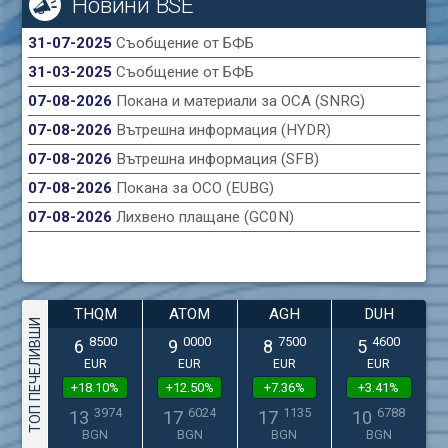
Новини BSE
31-07-2025
Съобщение от БФБ
31-03-2025
Съобщение от БФБ
07-08-2026
Покана и материали за ОСА (SNRG)
07-08-2026
Вътрешна информация (HYDR)
07-08-2026
Вътрешна информация (SFB)
07-08-2026
Покана за ОСО (EUBG)
07-08-2026
Лихвено плащане (GC0N)
THQM
ATOM
AGH
DUH
ТОП ПЕЧЕЛИВШИ
8500
0000
7500
4600
6
9
8
5
EUR
EUR
EUR
EUR
+18.10%
+12.50%
+7.36%
+3.41%
3974
6024
1135
6788
13
17
17
10
BGN
BGN
BGN
BGN