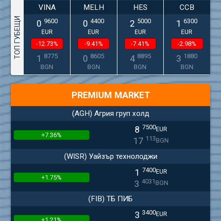
VINA
MELH
HES
CCB
ТОП ГУБЕЩИ
9600
4400
5000
6300
0
0
2
1
EUR
EUR
EUR
EUR
-12.73%
-9.41%
-7.41%
-2.98%
8775
8605
8895
1880
1
0
4
3
BGN
BGN
BGN
BGN
PREMIUM MARKET
(AGH) Агрия груп холд
7500
8
EUR
+7.36%
113
17
BGN
(WISR) Уайзър технолоджи
7400
1
EUR
+1.75%
4031
3
BGN
(FIB) ТБ ПИБ
3400
3
EUR
+1.21%