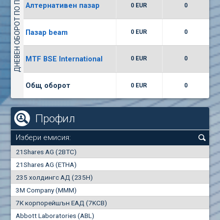
ДНЕВЕН ОБОРОТ ПО ПАЗАРИ
Алтернативен пазар
0 EUR
0
(WISR) Уайзър технолоджи
7400
1
EUR
0.00%
Пазар beam
0 EUR
0
(CCB) ТБ ЦКБ
MTF BSE International
0 EUR
0
6300
1
EUR
0.00%
Общ оборот
0 EUR
0
Профил
Избери емисия:
0
21Shares AG (2BTC)
000
21Shares AG (ETHA)
235 холдингс АД (235H)
0.000
0.00%
3M Company (MMM)
7К корпорейшън ЕАД (7KCB)
Най-добра
Най-добра
Abbott Laboratories (ABL)
"купува"
"продава"
0
000
0
000