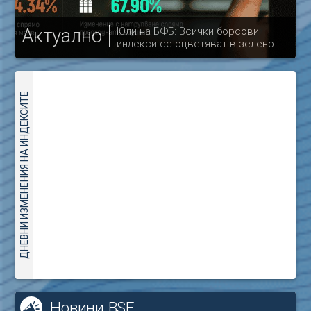
Актуално
Юли на БФБ: Всички борсови
индекси се оцветяват в зелено
др
ДНЕВНИ ИЗМЕНЕНИЯ НА ИНДЕКСИТЕ
Новини BSE