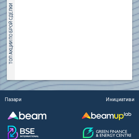
(евро)
AMC Entertainment Holdings Inc Class A New (AH91)
ТОП АКЦИИ ПО БРОЙ СДЕЛКИ
Правила за регистрация и търговия на държавни
Amundi S.A. (ANI)
ценни книжа
Anheuser (1NBA)
Правила за подаване на вътрешни сигнали
Apple Inc. (APC)
Aroundtown Property Hldgs S.A. (AT1)
ASML Holding N.V. (ASME)
Assicurazioni Generali S.P.A. (ASG)
Astrazeneca PLC (ZEG)
AT & T Inc. (SOBA)
Aumovio SE (AMV0)
Aurora Cannabis Inc. (21P)
Axa (AXA)
Пазари
Инициативи
Baidu Inc. (B1C)
Ballard Power Systems Inc. (PO0)
Banco Santander S.A. (BSD2)
Bank of America Corp. (NCB)
Barrick Mining Corp. (ABR0)