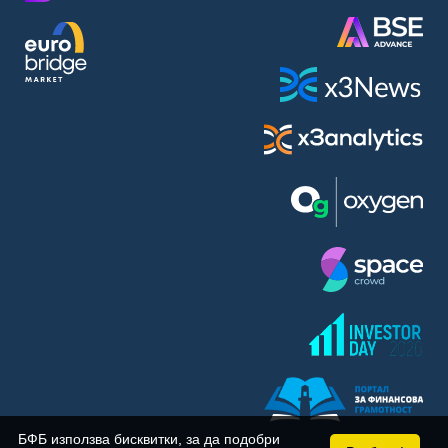
BASF SE (BAS)
Bayer AG (BAYN)
Bayerische Motoren Werke AG (BMW)
BE Semiconductor Industries N.V. (BSI)
Bechtle AG (BC8)
Berkshire Hathaway Inc. (BRYN)
Beyond Meat Inc. (0Q3)
BioNTech SE (ADRs) (22UA)
Bitcoin Group SE (ADE)
BNP Paribas (BNP)
Boeing Co. (BCO)
BP PLC (BPE5)
British American Tobacco PLC (BMT)
Brown Forman Corp. (BF5B)
BYD Co. Ltd. (BY6)
Canadian National Railway Co. (CY2)
Capital One Financial Corp. (CFX)
БФБ използва бисквитки, за да подобри
Carl Zeiss Meditec AG (AFX)