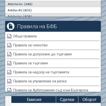
AbbVie Inc. (4AB)
Сделки
Оборот (евро)
Adidas AG (ADS)
0
0
Adobe Inc. (ADB)
Advanced Micro Devices Inc. (AMD)
Правила на БФБ
Agrana Beteiligungs AG (AGB2)
Air Canada Inc. (ADH2)
Общи правила
Air France (AFR0)
Правила за членство
Air Liquide SA (AIL)
Airbus SE (AIR)
Правила за допускане до търговия
Aixtron SE (AIXA)
Правила за търговия
Algonquin Power & Utilities Corp (751)
Alibaba Group Holding Ltd. (AHLA)
Правила за надзор на търговията
Allianz SE (ALV)
Правила за управление на риска
Alphabet Inc. (ABEA)
Правила на Арбитражния съд към Българска
Alphabet Inc. (ABEC)
фондова борса
Altria Group Inc. (PHM7)
Емисия
Сделки
Оборот
Amazon.com Inc. (AMZ)
Правила за конфликтите на интереси