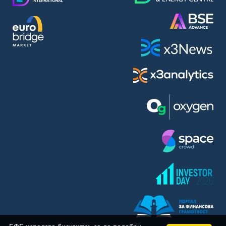
BASF SE (BAS)
Bayer AG (BAYN)
Bayerische Motoren Werke AG (BMW)
BE Semiconductor Industries N.V. (BSI)
Bechtle AG (BC8)
Berkshire Hathaway Inc. (BRYN)
Beyond Meat Inc. (0Q3)
BioNTech SE (ADRs) (22UA)
Bitcoin Group SE (ADE)
BNP Paribas (BNP)
Boeing Co. (BCO)
BP PLC (BPE5)
British American Tobacco PLC (BMT)
Brown Forman Corp. (BF5B)
BYD Co. Ltd. (BY6)
Canadian National Railway Co. (CY2)
Capital One Financial Corp. (CFX)