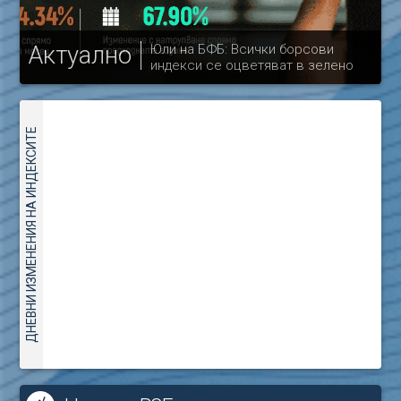
Актуално
Юли на БФБ: Всички борсови
индекси се оцветяват в зелено
др
ДНЕВНИ ИЗМЕНЕНИЯ НА ИНДЕКСИТЕ