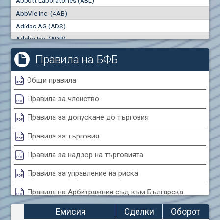
Abbott Laboratories (ABL)
"купува"
"продава"
0
000
0
000
AbbVie Inc. (4AB)
Сделки
Оборот (евро)
Adidas AG (ADS)
0
0
Adobe Inc. (ADB)
Advanced Micro Devices Inc. (AMD)
Правила на БФБ
Agrana Beteiligungs AG (AGB2)
Air Canada Inc. (ADH2)
Общи правила
Air France (AFR0)
Правила за членство
Air Liquide SA (AIL)
Airbus SE (AIR)
Правила за допускане до търговия
Aixtron SE (AIXA)
Правила за търговия
Algonquin Power & Utilities Corp (751)
Alibaba Group Holding Ltd. (AHLA)
Правила за надзор на търговията
Allianz SE (ALV)
Правила за управление на риска
Alphabet Inc. (ABEA)
Правила на Арбитражния съд към Българска
Alphabet Inc. (ABEC)
фондова борса
Altria Group Inc. (PHM7)
Емисия
Сделки
Оборот
Amazon.com Inc. (AMZ)