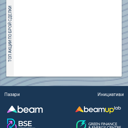
Правила за конфликтите на интереси
(евро)
AMC Entertainment Holdings Inc Class A New (AH91)
ТОП АКЦИИ ПО БРОЙ СДЕЛКИ
Правила за регистрация и търговия на държавни
Amundi S.A. (ANI)
ценни книжа
Anheuser (1NBA)
Правила за подаване на вътрешни сигнали
Apple Inc. (APC)
Aroundtown Property Hldgs S.A. (AT1)
ASML Holding N.V. (ASME)
Assicurazioni Generali S.P.A. (ASG)
Astrazeneca PLC (ZEG)
AT & T Inc. (SOBA)
Aumovio SE (AMV0)
Aurora Cannabis Inc. (21P)
Axa (AXA)
Пазари
Инициативи
Baidu Inc. (B1C)
Ballard Power Systems Inc. (PO0)
Banco Santander S.A. (BSD2)
Bank of America Corp. (NCB)
Barrick Mining Corp. (ABR0)