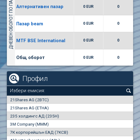
ДНЕВЕН ОБОРОТ ПО ПАЗАРИ
Алтернативен пазар
0 EUR
0
(WISR) Уайзър технолоджи
7400
1
EUR
0.00%
Пазар beam
0 EUR
0
(CCB) ТБ ЦКБ
MTF BSE International
0 EUR
0
6300
1
EUR
0.00%
Общ оборот
0 EUR
0
Профил
Избери емисия:
0
21Shares AG (2BTC)
000
21Shares AG (ETHA)
235 холдингс АД (235H)
0.000
0.00%
3M Company (MMM)
7К корпорейшън ЕАД (7KCB)
Най-добра
Най-добра