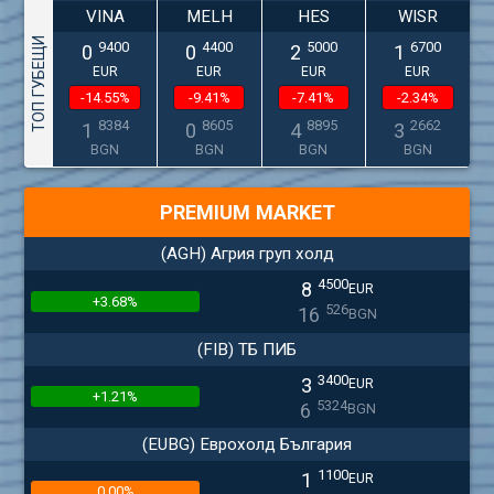
VINA
MELH
HES
WISR
ТОП ГУБЕЩИ
9400
4400
5000
6700
0
0
2
1
EUR
EUR
EUR
EUR
-14.55%
-9.41%
-7.41%
-2.34%
8384
8605
8895
2662
1
0
4
3
BGN
BGN
BGN
BGN
PREMIUM MARKET
(AGH) Агрия груп холд
4500
8
EUR
+3.68%
526
16
BGN
(FIB) ТБ ПИБ
3400
3
EUR
+1.21%
5324
6
BGN
(EUBG) Еврохолд България
1100
1
EUR
0.00%