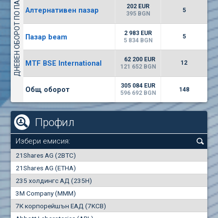
ДНЕВЕН ОБОРОТ ПО ПАЗАРИ
8643
19 327 BGN
14
BGN
202 EUR
Алтернативен пазар
5
(SFA) Софарма
395 BGN
9200
1
EUR
-0.26%
2 983 EUR
Пазар beam
7551
5
3
BGN
5 834 BGN
(WISR) Уайзър технолоджи
62 200 EUR
MTF BSE International
12
6700
121 652 BGN
1
EUR
-2.34%
2662
3
BGN
305 084 EUR
Общ оборот
148
596 692 BGN
Профил
Избери емисия:
0
21Shares AG (2BTC)
000
21Shares AG (ETHA)
235 холдингс АД (235H)
0.000
0.00%
3M Company (MMM)
7К корпорейшън ЕАД (7KCB)
Най-добра
Най-добра