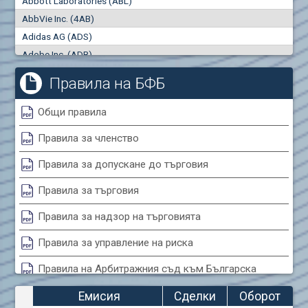
Abbott Laboratories (ABL)
"купува"
"продава"
0
000
0
000
AbbVie Inc. (4AB)
Сделки
Оборот (евро)
Adidas AG (ADS)
0
0
Adobe Inc. (ADB)
Advanced Micro Devices Inc. (AMD)
Правила на БФБ
Agrana Beteiligungs AG (AGB2)
Air Canada Inc. (ADH2)
Общи правила
Air France (AFR0)
Правила за членство
Air Liquide SA (AIL)
Airbus SE (AIR)
Правила за допускане до търговия
Aixtron SE (AIXA)
Правила за търговия
Algonquin Power & Utilities Corp (751)
Alibaba Group Holding Ltd. (AHLA)
Правила за надзор на търговията
Allianz SE (ALV)
Правила за управление на риска
Alphabet Inc. (ABEA)
Правила на Арбитражния съд към Българска
Alphabet Inc. (ABEC)
фондова борса
Altria Group Inc. (PHM7)
Емисия
Сделки
Оборот
Amazon.com Inc. (AMZ)