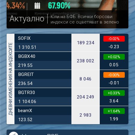
Актуално
Юли на БФБ: Всички борсови
индекси се оцветяват в зелено
др
SOFIX
-0.02%
189 234
ДНЕВНИ ИЗМЕНЕНИЯ НА ИНДЕКСИТЕ
-0.23
1 310.51
BGBX40
+0.02%
238 002
0.05
219.55
BGREIT
-0.00%
8 046
-0.01
236.54
BGTR30
+0.33%
204 249
3.64
1 104.06
beamX
+1.64%
2 983
1.99
123.52