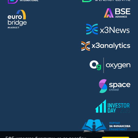
BASF SE (BAS)
Bayer AG (BAYN)
Bayerische Motoren Werke AG (BMW)
BE Semiconductor Industries N.V. (BSI)
Bechtle AG (BC8)
Berkshire Hathaway Inc. (BRYN)
Beyond Meat Inc. (0Q3)
BioNTech SE (ADRs) (22UA)
Bitcoin Group SE (ADE)
BNP Paribas (BNP)
Boeing Co. (BCO)
BP PLC (BPE5)
British American Tobacco PLC (BMT)
Brown Forman Corp. (BF5B)
BYD Co. Ltd. (BY6)
Canadian National Railway Co. (CY2)
Capital One Financial Corp. (CFX)