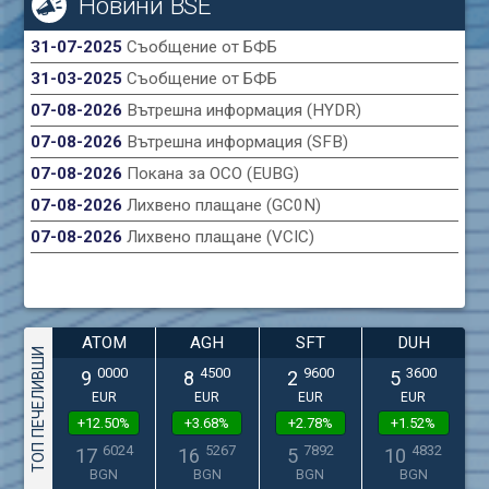
Новини BSE
31-07-2025
Съобщение от БФБ
31-03-2025
Съобщение от БФБ
07-08-2026
Вътрешна информация (HYDR)
07-08-2026
Вътрешна информация (SFB)
07-08-2026
Покана за ОСО (EUBG)
07-08-2026
Лихвено плащане (GC0N)
07-08-2026
Лихвено плащане (VCIC)
ATOM
AGH
SFT
DUH
ТОП ПЕЧЕЛИВШИ
0000
4500
9600
3600
9
8
2
5
EUR
EUR
EUR
EUR
+12.50%
+3.68%
+2.78%
+1.52%
6024
5267
7892
4832
17
16
5
10
BGN
BGN
BGN
BGN