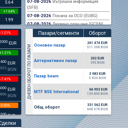
07-08-2026
Вътрешна информация
5.64
(SFB)
+1.64%
ондова борса публикува финансов отчет на
Акт
07-08-2026
Покана за ОСО (EUBG)
към 30.06.2026 г.
1.99
07-08-2026
Лихвено плащане (GC0N)
Пазари/сегменти
Оборот
-1.21%
(евро)
2000
EUR
261 474 EUR
Основен пазар
ДНЕВЕН ОБОРОТ ПО ПАЗАРИ
511 398 BGN
+1.21%
202 EUR
Алтернативен пазар
3400
395 BGN
EUR
5325
BGN
2 983 EUR
Пазар beam
5 834 BGN
-7.41%
5000
EUR
66 903 EUR
MTF BSE International
130 850 BGN
8896
BGN
331 562 EUR
0.00%
Общ оборот
648 478 BGN
7100
EUR
3445
BGN
Сделки