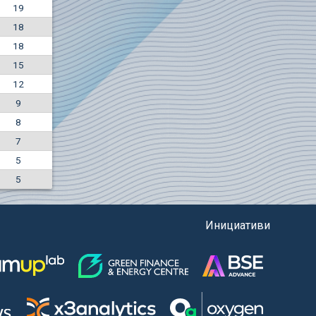
19
+0.26%
18
6200
EUR
18
9034
BGN
15
12
9
8
7
5
5
Инициативи