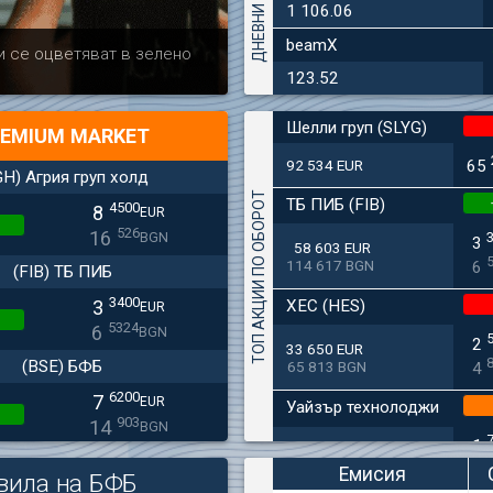
1 106.06
beamX
Актуално
Българска ф
и се оцветяват в зелено
дружеството 
123.52
Шелли груп (SLYG)
EMIUM MARKET
92 534 EUR
65
GH) Агрия груп холд
ТОП АКЦИИ ПО ОБОРОТ
ТБ ПИБ (FIB)
4500
8
EUR
526
16
BGN
3
58 603 EUR
114 617 BGN
6
(FIB) ТБ ПИБ
3400
ХЕС (HES)
3
EUR
5324
6
BGN
2
33 650 EUR
(BSE) БФБ
65 813 BGN
4
6200
7
EUR
Уайзър технолоджи
903
14
BGN
1
12 649 EUR
CHIM) Химимпорт
24 739 BGN
3
Емисия
вила на БФБ
5850