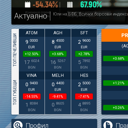
Актуално
Юли на БФБ: Всички борсови индекс
ATOM
AGH
SFT
PR
ТОП ПЕЧЕЛИВШИ
0000
4500
9600
9
8
2
(A
EUR
EUR
EUR
+12.50%
+3.68%
+2.78%
+3.68%
6024
5267
7892
17
16
5
BGN
BGN
BGN
VINA
MELH
HES
ТОП ГУБЕЩИ
+1.21%
9400
4400
5000
0
0
2
EUR
EUR
EUR
-14.55%
-9.41%
-7.41%
8384
8605
8895
1
0
4
+0.26%
BGN
BGN
BGN
(
Профил
Пра