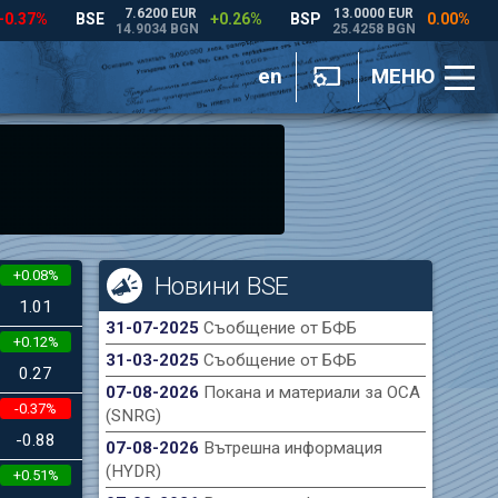
en
МЕНЮ
+0.08%
Новини BSE
1.01
31-07-2025
Съобщение от БФБ
+0.12%
31-03-2025
Съобщение от БФБ
0.27
07-08-2026
Покана и материали за ОСА
-0.37%
(SNRG)
-0.88
07-08-2026
Вътрешна информация
(HYDR)
+0.51%