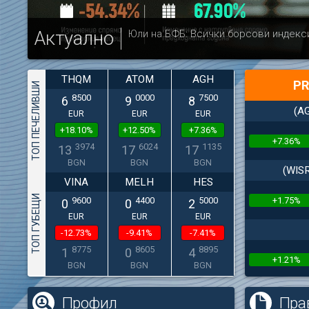
Актуално
Юли на БФБ: Всички борсови индекс
THQM
ATOM
AGH
PR
ТОП ПЕЧЕЛИВШИ
8500
0000
7500
6
9
8
(A
EUR
EUR
EUR
+18.10%
+12.50%
+7.36%
+7.36%
3974
6024
1135
13
17
17
BGN
BGN
BGN
(WIS
VINA
MELH
HES
ТОП ГУБЕЩИ
+1.75%
9600
4400
5000
0
0
2
EUR
EUR
EUR
-12.73%
-9.41%
-7.41%
8775
8605
8895
1
0
4
+1.21%
BGN
BGN
BGN
Профил
Пра