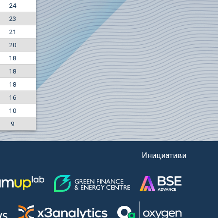
24
+7.36%
23
7500
EUR
21
1135
BGN
20
18
18
18
16
10
9
Инициативи