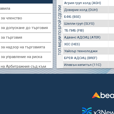
1
EUR
Агрия груп холд (AGH)
Агрия груп холд (AGH)
7649
3
BGN
ТОП АКЦИИ ПО БРОЙ СДЕЛКИ
авила
Доверие холд (DUH)
8
29 244 EUR
(MONB) Монбат
БФБ (BSE)
57 196 BGN
 за членство
17
0100
1
EUR
Шелли груп (SLYG)
 за допускане до търговия
9753
1
BGN
ТБ ПИБ (FIB)
(KBG) Корадо-БГ
Адванс АДСИЦ (ATER)
 за търговия
3000
ХЕС (HES)
2
EUR
 за надзор на търговията
4984
4
BGN
Уайзър технолоджи
за управление на риска
БРЕФ АДСИЦ (BREF)
G) Еврохолд България
Илевън кепитъл (11C)
1100
 на Арбитражния съд към
1
EUR
1709
2
BGN
фондова борса
(BSE) БФБ
 за конфликтите на интереси
5000
7
EUR
за регистрация и търговия
668
14
BGN
и ценни книжа
CHIM) Химимпорт
 за подаване на вътрешни
5750
0
EUR