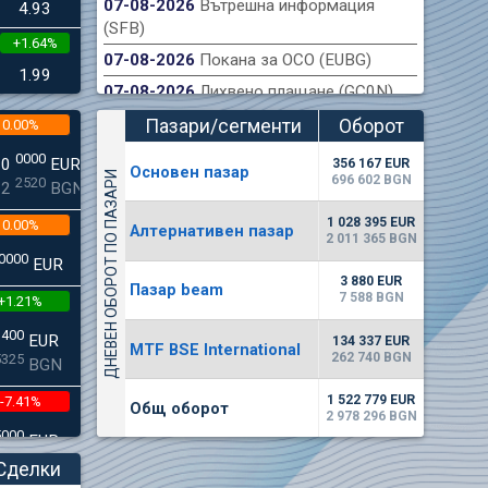
07-08-2026
Вътрешна информация
4.93
(SFB)
+1.64%
ондова борса публикува финансов отчет на
Акт
07-08-2026
Покана за ОСО (EUBG)
към 30.06.2026 г.
1.99
07-08-2026
Лихвено плащане (GC0N)
Пазари/сегменти
Оборот
0.00%
(евро)
0000
00
EUR
356 167 EUR
Основен пазар
ДНЕВЕН ОБОРОТ ПО ПАЗАРИ
696 602 BGN
2520
22
BGN
1 028 395 EUR
0.00%
Алтернативен пазар
2 011 365 BGN
0000
EUR
3 880 EUR
Пазар beam
7 588 BGN
+1.21%
3400
EUR
134 337 EUR
MTF BSE International
262 740 BGN
5325
BGN
1 522 779 EUR
-7.41%
Общ оборот
2 978 296 BGN
5000
EUR
8896
BGN
Сделки