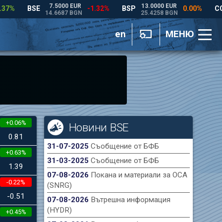
en
МЕНЮ
+0.06%
Новини BSE
0.81
31-07-2025
Съобщение от БФБ
+0.63%
31-03-2025
Съобщение от БФБ
1.39
07-08-2026
Покана и материали за ОСА
-0.22%
(SNRG)
-0.51
07-08-2026
Вътрешна информация
(HYDR)
+0.45%