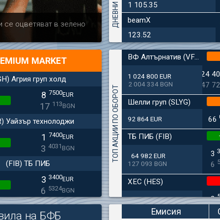
1 105.35
beamX
Актуално
Българска ф
и се оцветяват в зелено
дружеството 
123.52
ВФ Алтърнатив (VFAL)
EMIUM MARKET
24 4
1 024 800 EUR
GH) Агрия груп холд
2 004 334 BGN
47 7
ТОП АКЦИИ ПО ОБОРОТ
7500
8
EUR
Шелли груп (SLYG)
113
17
BGN
92 864 EUR
66
R) Уайзър технолоджи
7400
ТБ ПИБ (FIB)
1
EUR
4031
3
BGN
3
64 982 EUR
(FIB) ТБ ПИБ
127 093 BGN
6
3400
3
EUR
ХЕС (HES)
5324
6
BGN
2
33 650 EUR
(SFA) Софарма
65 813 BGN
4
Емисия
вила на БФБ
9250