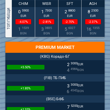
CHIM
WISR
SFT
AGH
ТОП ГУБЕЩИ
5900
7300
8800
2500
0
1
2
8
EUR
EUR
EUR
EUR
-4.07%
-2.81%
-2.70%
-2.37%
1539
3835
6327
1355
1
3
5
16
BGN
BGN
BGN
BGN
PREMIUM MARKET
(KBG) Корадо-БГ
3000
2
EUR
+5.50%
4984
4
BGN
(FIB) ТБ ПИБ
3000
3
EUR
+1.85%
4542
6
BGN
(BSE) БФБ
5200
7
EUR
+1.35%