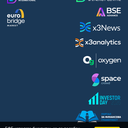
BASF SE (BAS)
Bayer AG (BAYN)
Bayerische Motoren Werke AG (BMW)
BE Semiconductor Industries N.V. (BSI)
Bechtle AG (BC8)
Berkshire Hathaway Inc. (BRYN)
Beyond Meat Inc. (0Q3)
BioNTech SE (ADRs) (22UA)
Bitcoin Group SE (ADE)
BNP Paribas (BNP)
Boeing Co. (BCO)
BP PLC (BPE5)
British American Tobacco PLC (BMT)
Brown Forman Corp. (BF5B)
BYD Co. Ltd. (BY6)
Canadian National Railway Co. (CY2)
Capital One Financial Corp. (CFX)