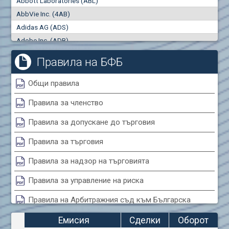
Abbott Laboratories (ABL)
"купува"
"продава"
0
000
0
000
AbbVie Inc. (4AB)
Сделки
Оборот (евро)
Adidas AG (ADS)
0
0
Adobe Inc. (ADB)
Advanced Micro Devices Inc. (AMD)
Правила на БФБ
Agrana Beteiligungs AG (AGB2)
Air Canada Inc. (ADH2)
Общи правила
Air France (AFR0)
Правила за членство
Air Liquide SA (AIL)
Airbus SE (AIR)
Правила за допускане до търговия
Aixtron SE (AIXA)
Правила за търговия
Algonquin Power & Utilities Corp (751)
Alibaba Group Holding Ltd. (AHLA)
Правила за надзор на търговията
Allianz SE (ALV)
Правила за управление на риска
Alphabet Inc. (ABEA)
Правила на Арбитражния съд към Българска
Alphabet Inc. (ABEC)
фондова борса
Altria Group Inc. (PHM7)
Емисия
Сделки
Оборот
Amazon.com Inc. (AMZ)