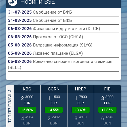
Новини BSE
31-07-2025
Съобщение от БФБ
31-03-2025
Съобщение от БФБ
06-08-2026
Финансови и други отчети (DLCB)
06-08-2026
Протокол от ОСО (GH0A)
05-08-2026
Вътрешна информация (SLYG)
05-08-2026
Лихвено плащане (ELGA)
05-08-2026
Временно спиране търговията с емисия
(BLLL)
KBG
CGRN
HREP
FIB
ТОП ПЕЧЕЛИВШИ
3000
1500
7800
3000
2
1
1
3
EUR
EUR
EUR
EUR
+5.50%
+4.55%
+3.49%
+1.85%
4984
2492
4813
4542
4
2
3
6
BGN
BGN
BGN
BGN