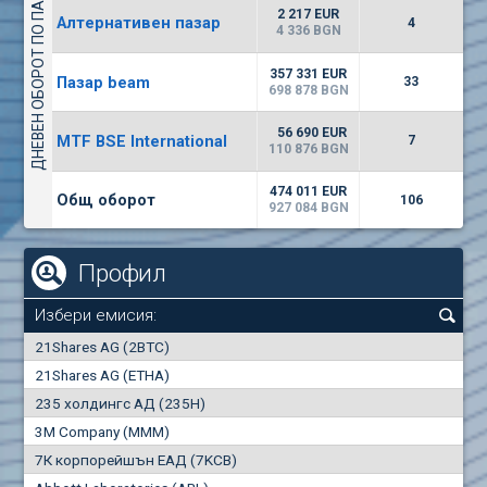
ДНЕВЕН ОБОРОТ ПО ПАЗАРИ
5817
7 745 BGN
2
BGN
2 217 EUR
Алтернативен пазар
4
(WISR) Уайзър технолоджи
4 336 BGN
7300
1
EUR
-2.81%
357 331 EUR
Пазар beam
3835
33
3
BGN
698 878 BGN
(CHIM) Химимпорт
56 690 EUR
MTF BSE International
7
5900
110 876 BGN
0
EUR
-4.07%
1539
1
BGN
474 011 EUR
Общ оборот
106
927 084 BGN
Профил
Избери емисия:
0
21Shares AG (2BTC)
000
21Shares AG (ETHA)
235 холдингс АД (235H)
0.000
0.00%
3M Company (MMM)
7К корпорейшън ЕАД (7KCB)
Най-добра
Най-добра