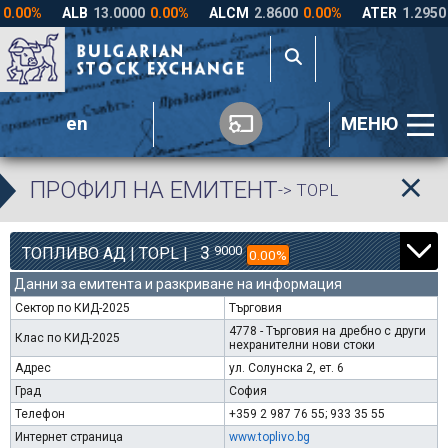
en
МЕНЮ
ПРОФИЛ НА ЕМИТЕНТ
-> TOPL
3
9000
ТОПЛИВО АД | TOPL |
0.00%
Данни за емитента и разкриване на информация
Сектор по КИД-2025
Търговия
4778 - Търговия на дребно с други
Клас по КИД-2025
нехранителни нови стоки
Адрес
ул. Солунска 2, ет. 6
Град
София
Телефон
+359 2 987 76 55; 933 35 55
Интернет страница
www.toplivo.bg