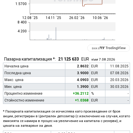
1.5700
12.08 ´25
14.11 ´25
26.02 ´26
10.06 ´26
8 400
4 200
виж в
Пазарна капитализация *:
21 125 633
EUR
към 7.08.2026
Начална цена
2.8632
EUR
11.08.2025
Последна цена
3.9000
EUR
07.08.2026
Макс. цена
4.0903
EUR
20.03.2026
Мин. цена
1.3900
EUR
30.03.2026
Процентно изменение
+36.2112
%
-
Стойностно изменение
+1.0368
EUR
-
* Пазарната капитализация се изчислява като произведение от броя
акции, регистриран в Централен депозитар (с изключение на случая, когато
емисията се намира в процес на увеличение на капитала с резерви), и
цената на затваряне за деня.