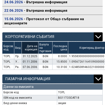
24.06.2026
- Вътрешна информация
22.06.2026
- Вътрешна информация
15.06.2026
- Протокол от Общо събрание на
акционерите
КОРПОРАТИВНИ СЪБИТИЯ
Валута
Борсов
Дата на
Последна
Вид
на
Коригиращ фактор
код
корекция
цена
търговия
TOPL
Преминаване към търговия в Евро
31.12.2025
BGN
8.0000
1.95583000000000000000
TOPL
Увеличение на капитал (права)
01.11.2006
BGN
15.8500
1.09567261164109000000
TOPL
Раздаване на дивидент
07.06.2006
BGN
10.3100
1.02485089463221000000
ПАЗАРНА ИНФОРМАЦИЯ
Данни за емисията
Борсов код
TOPL
ISIN код на емисията
BG11TOSOAT18
Вид ценни книжа
акции