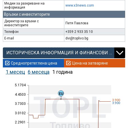
Медии за разкриване на
www.x3news.com
информация
Връзки с инвеститорите
Директор за връзки с
Петя Павлова
инвеститорите
Телефон
+359 2 933 35 10
E-mail
dvi@toplivo.bg
ИСТОРИЧЕСКА ИНФОРМАЦИЯ И ФИНАНСОВИ КОЕФИЦИЕНТИ
Среднопретеглена цена
Цена на затваряне
1 месец
6 месеца
1 година
5.1704
TOPL
EU
4.4503
3.900
3.900
3.7303
3.0102
Топливо
2.2901