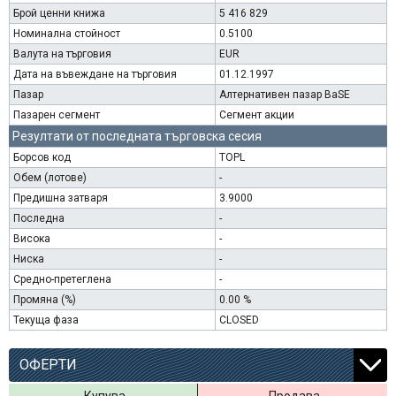
Брой ценни книжа
5 416 829
Номинална стойност
0.5100
Валута на търговия
EUR
Дата на въвеждане на търговия
01.12.1997
Пазар
Алтернативен пазар BaSE
Пазарен сегмент
Сегмент акции
Резултати от последната търговска сесия
Борсов код
TOPL
Обем (лотове)
-
Предишна затваря
3.9000
Последна
-
Висока
-
Ниска
-
Средно-претеглена
-
Промяна (%)
0.00 %
Текуща фаза
CLOSED
ОФЕРТИ