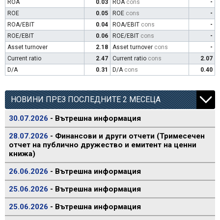
ROA
0.03
ROA
cons
-
ROE
0.05
ROE
cons
-
ROA/EBIT
0.04
ROA/EBIT
cons
-
ROE/EBIT
0.06
ROE/EBIT
cons
-
Asset turnover
2.18
Asset turnover
cons
-
Current ratio
2.47
Current ratio
cons
2.07
D/A
0.31
D/A
cons
0.40
НОВИНИ ПРЕЗ ПОСЛЕДНИТЕ 2 МЕСЕЦА
30.07.2026
- Вътрешна информация
28.07.2026
- Финансови и други отчети (Тримесечен
отчет на публично дружество и емитент на ценни
книжа)
26.06.2026
- Вътрешна информация
25.06.2026
- Вътрешна информация
25.06.2026
- Вътрешна информация