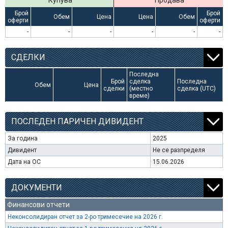
Купува
Продава
Брой
Брой
Обем
Цена
Цена
Обем
оферти
оферти
-
-
-
-
-
-
СДЕЛКИ
Последна
Брой
сделка
Последна
Обем
Цена
сделки
(местно
сделка (UTC)
време)
ПОСЛЕДЕН ПАРИЧЕН ДИВИДЕНТ
За година
2025
Дивидент
Не се разпределя
Дата на ОС
15.06.2026
ДОКУМЕНТИ
Финансови отчети
Неконсолидиран отчет за 2-ро тримесечие на 2026 г.