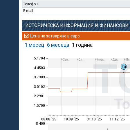
Телефон
E-mail
ИСТОРИЧЕСКА ИНФОРМАЦИЯ И ФИНАНСОВИ
Цена на затваряне в евро
1 месец
6 месеца
1 година
T
5.1704
Сеп.
Окт.
Ноем.
Дек.
Ян
EU
4.4503
3.7303
3.0102
2.2901
Т
1.5700
08.08 ´25
19.09 ´25
31.10 ´25
11.12 ´25
8 400