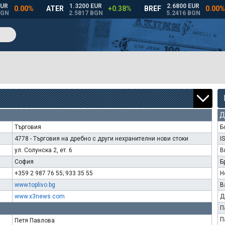
Д
Търговия
Б
4778 - Търговия на дребно с други нехранителни нови стоки
I
ул. Солунска 2, ет. 6
В
София
Б
+359 2 987 76 55; 933 35 55
Н
www.toplivo.bg
В
www.x3news.com
Д
П
П
Петя Павлова