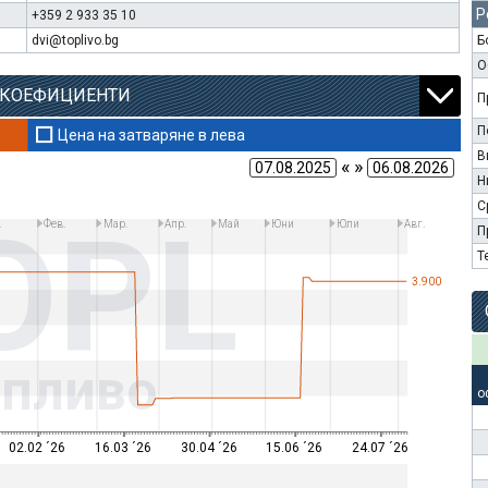
Р
+359 2 933 35 10
dvi@toplivo.bg
Б
О
 КОЕФИЦИЕНТИ
П
П
Цена на затваряне в лева
В
« »
Н
С
OPL
.
Фев.
Мар.
Апр.
Май
Юни
Юли
Авг.
П
Т
3.900
опливо
о
02.02 ´26
16.03 ´26
30.04 ´26
15.06 ´26
24.07 ´26