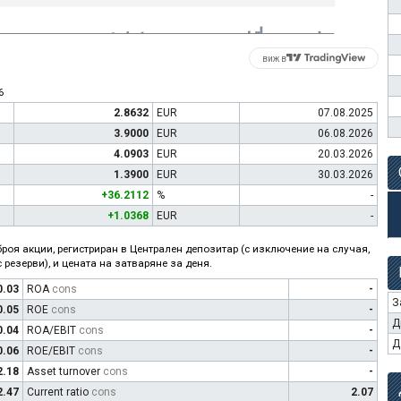
виж в
6
2.8632
EUR
07.08.2025
3.9000
EUR
06.08.2026
4.0903
EUR
20.03.2026
1.3900
EUR
30.03.2026
+36.2112
%
-
+1.0368
EUR
-
роя акции, регистриран в Централен депозитар (с изключение на случая,
 резерви), и цената на затваряне за деня.
0.03
ROA
cons
-
З
0.05
ROE
cons
-
Д
0.04
ROA/EBIT
cons
-
Д
0.06
ROE/EBIT
cons
-
2.18
Asset turnover
cons
-
2.47
Current ratio
cons
2.07