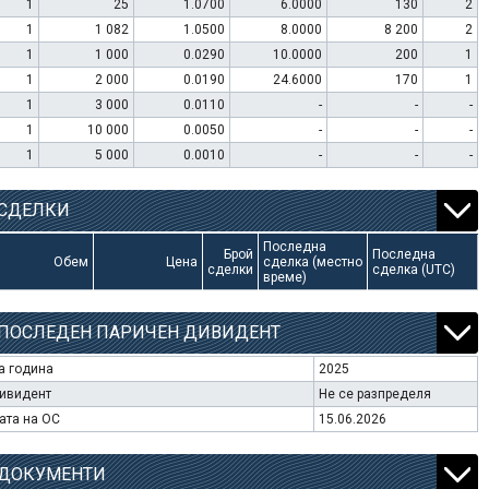
1
25
1.0700
6.0000
130
2
1
1 082
1.0500
8.0000
8 200
2
1
1 000
0.0290
10.0000
200
1
1
2 000
0.0190
24.6000
170
1
1
3 000
0.0110
-
-
-
1
10 000
0.0050
-
-
-
1
5 000
0.0010
-
-
-
СДЕЛКИ
Последна
Брой
Последна
Обем
Цена
сделка (местно
сделки
сделка (UTC)
време)
ПОСЛЕДЕН ПАРИЧЕН ДИВИДЕНТ
а година
2025
ивидент
Не се разпределя
ата на ОС
15.06.2026
ДОКУМЕНТИ