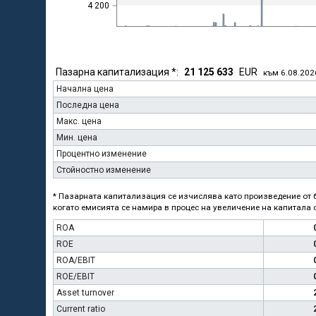
4 200
Пазарна капитализация *:
21 125 633
EUR
към 6.08.202
Начална цена
Последна цена
Макс. цена
Мин. цена
Процентно изменение
Стойностно изменение
* Пазарната капитализация се изчислява като произведение от б
когато емисията се намира в процес на увеличение на капитала с
ROA
ROE
ROA/EBIT
ROE/EBIT
Asset turnover
Current ratio