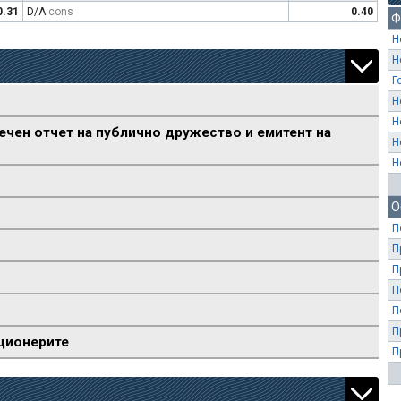
0.31
D/A
cons
0.40
Ф
Н
Н
Г
Н
Н
ечен отчет на публично дружество и емитент на
Н
Н
О
П
П
П
П
П
П
ционерите
П