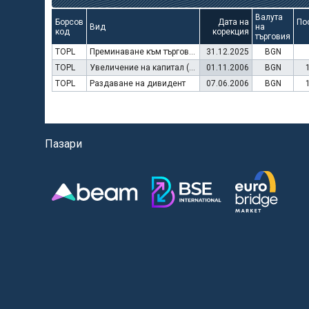
Валута
Борсов
Дата на
По
Вид
на
код
корекция
търговия
TOPL
Преминаване към търговия в Евро
31.12.2025
BGN
TOPL
Увеличение на капитал (права)
01.11.2006
BGN
TOPL
Раздаване на дивидент
07.06.2006
BGN
Пазари