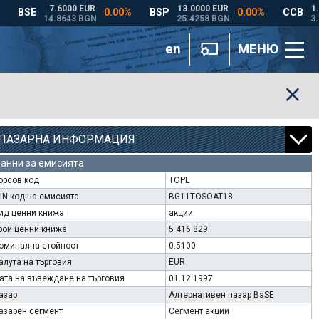
en
МЕНЮ
ПАЗАРНА ИНФОРМАЦИЯ
анни за емисията
орсов код
TOPL
SIN код на емисията
BG11TOSOAT18
ид ценни книжа
акции
рой ценни книжа
5 416 829
оминална стойност
0.5100
алута на търговия
EUR
ата на въвеждане на търговия
01.12.1997
азар
Алтернативен пазар BaSE
азарен сегмент
Сегмент акции