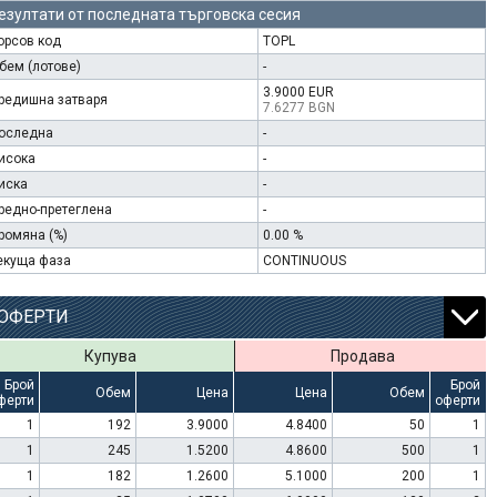
езултати от последната търговска сесия
орсов код
TOPL
бем (лотове)
-
3.9000 EUR
редишна затваря
7.6277 BGN
оследна
-
исока
-
иска
-
редно-претеглена
-
ромяна (%)
0.00 %
екуща фаза
CONTINUOUS
ОФЕРТИ
Купува
Продава
Брой
Брой
Обем
Цена
Цена
Обем
ферти
оферти
1
192
3.9000
4.8400
50
1
1
245
1.5200
4.8600
500
1
1
182
1.2600
5.1000
200
1