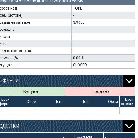
езултати от последната търговска сесия
орсов код
TOPL
бем (лотове)
-
редишна затваря
3.9000
оследна
-
исока
-
иска
-
редно-претеглена
-
ромяна (%)
0.00 %
екуща фаза
CLOSED
ОФЕРТИ
Купува
Продава
Брой
Брой
Обем
Цена
Цена
Обем
ферти
оферти
-
-
-
-
-
-
СДЕЛКИ
Последна