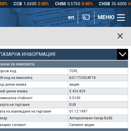
en
МЕНЮ
ПАЗАРНА ИНФОРМАЦИЯ
анни за емисията
орсов код
TOPL
SIN код на емисията
BG11TOSOAT18
ид ценни книжа
акции
рой ценни книжа
5 416 829
оминална стойност
0.5100
алута на търговия
EUR
ата на въвеждане на търговия
01.12.1997
азар
Алтернативен пазар BaSE
азарен сегмент
Сегмент акции