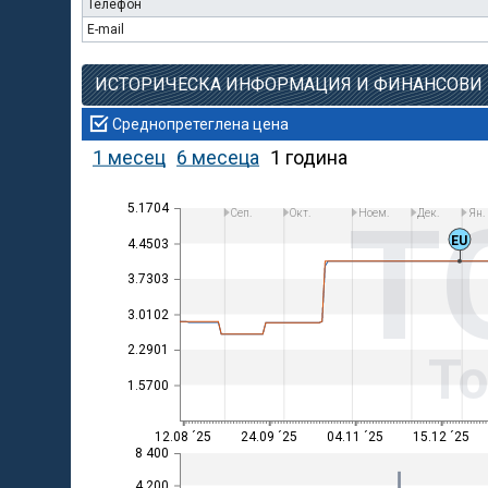
Телефон
E-mail
ИСТОРИЧЕСКА ИНФОРМАЦИЯ И ФИНАНСОВИ
Среднопретеглена цена
1 месец
6 месеца
1 година
T
5.1704
Сеп.
Окт.
Ноем.
Дек.
Ян.
EU
4.4503
3.7303
3.0102
2.2901
Т
1.5700
12.08 ´25
24.09 ´25
04.11 ´25
15.12 ´25
8 400
4 200