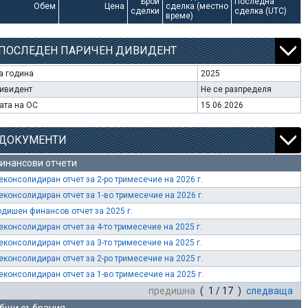
Брой
Последна
Обем
Цена
сделка (местно
сделки
сделка (UTC)
време)
ПОСЛЕДЕН ПАРИЧЕН ДИВИДЕНТ
а година
2025
ивидент
Не се разпределя
ата на ОС
15.06.2026
ДОКУМЕНТИ
инансови отчети
еконсолидиран отчет за 2-ро тримесечие на 2026 г.
еконсолидиран отчет за 1-во тримесечие на 2026 г.
одишен финансов отчет за 2025 г.
еконсолидиран отчет за 4-то тримесечие на 2025 г.
еконсолидиран отчет за 3-то тримесечие на 2025 г.
еконсолидиран отчет за 2-ро тримесечие на 2025 г.
еконсолидиран отчет за 1-во тримесечие на 2025 г.
предишна
( 1 / 17 )
следваща