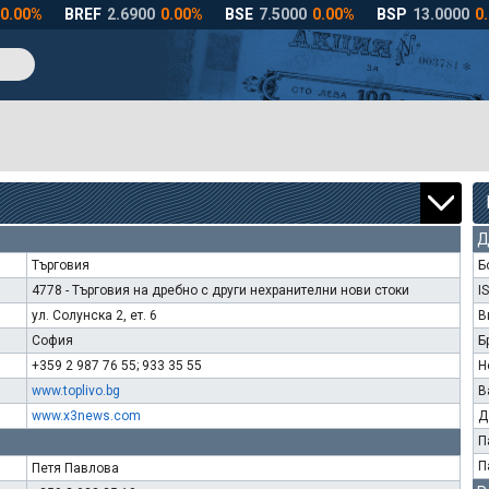
Д
Търговия
Б
4778 - Търговия на дребно с други нехранителни нови стоки
I
ул. Солунска 2, ет. 6
В
София
Б
+359 2 987 76 55; 933 35 55
Н
www.toplivo.bg
В
www.x3news.com
Д
П
П
Петя Павлова