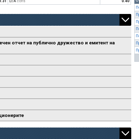
О
0.31
D/A
cons
0.40
П
П
П
П
П
ечен отчет на публично дружество и емитент на
П
П
ционерите