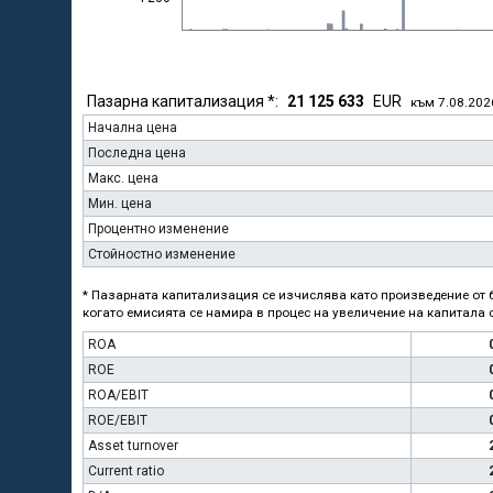
Пазарна капитализация *:
21 125 633
EUR
към 7.08.202
Начална цена
Последна цена
Макс. цена
Мин. цена
Процентно изменение
Стойностно изменение
* Пазарната капитализация се изчислява като произведение от б
когато емисията се намира в процес на увеличение на капитала с
ROA
ROE
ROA/EBIT
ROE/EBIT
Asset turnover
Current ratio