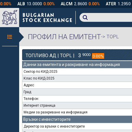
ПРОФИЛ НА ЕМИТЕНТ
-> TOPL
3
9000
ТОПЛИВО АД | TOPL |
0.00%
Данни за емитента и разкриване на информация
Сектор по КИД-2025
Клас по КИД-2025
Адрес
Град
Телефон
Интернет страница
Медии за разкриване на информация
Връзки с инвеститорите
Директор за връзки с инвеститорите