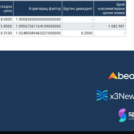
Брой
следна
Коригиращ фактор
Брутен дивидент
новоемитирани
цена
ценни книжа
8.0000
1.95583000000000000000
-
-
15.8500
1.09567261164109000000
-
1 082 901
10.3100
1.02485089463221000000
0.2500
-