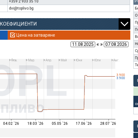
Р
+359 2 933 35 10
dvi@toplivo.bg
Б
О
П
 КОЕФИЦИЕНТИ
П
Цена на затваряне
В
« »
Н
С
OPL
П
Фев.
Мар.
Апр.
Май
Юни
Юли
Авг.
Т
3.900
3.900
опливо
о
04.02 ´26
18.03 ´26
05.05 ´26
17.06 ´26
28.07 ´26