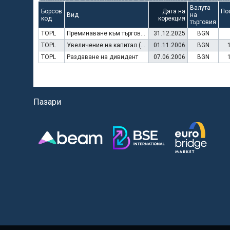
Валута
Борсов
Дата на
По
Вид
на
код
корекция
търговия
TOPL
Преминаване към търговия в Евро
31.12.2025
BGN
TOPL
Увеличение на капитал (права)
01.11.2006
BGN
TOPL
Раздаване на дивидент
07.06.2006
BGN
Пазари