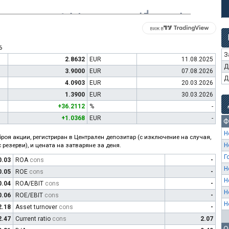
виж в
6
З
2.8632
EUR
11.08.2025
Д
3.9000
EUR
07.08.2026
Д
4.0903
EUR
20.03.2026
1.3900
EUR
30.03.2026
+36.2112
%
-
+1.0368
EUR
-
Ф
Н
роя акции, регистриран в Централен депозитар (с изключение на случая,
 резерви), и цената на затваряне за деня.
Н
Г
0.03
ROA
cons
-
Н
0.05
ROE
cons
-
Н
0.04
ROA/EBIT
cons
-
Н
0.06
ROE/EBIT
cons
-
Н
2.18
Asset turnover
cons
-
2.47
Current ratio
cons
2.07