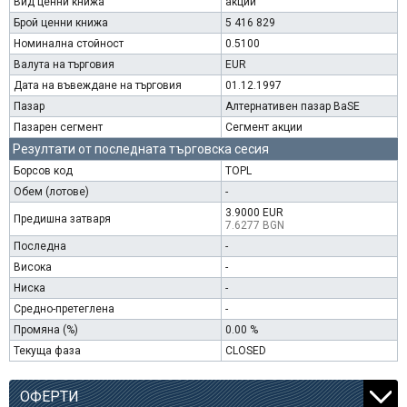
Вид ценни книжа
акции
Брой ценни книжа
5 416 829
Номинална стойност
0.5100
Валута на търговия
EUR
Дата на въвеждане на търговия
01.12.1997
Пазар
Алтернативен пазар BaSE
Пазарен сегмент
Сегмент акции
Резултати от последната търговска сесия
Борсов код
TOPL
Обем (лотове)
-
3.9000 EUR
Предишна затваря
7.6277 BGN
Последна
-
Висока
-
Ниска
-
Средно-претеглена
-
Промяна (%)
0.00 %
Текуща фаза
CLOSED
ОФЕРТИ