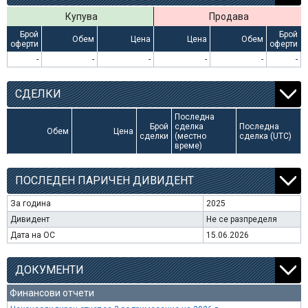
Купува
Продава
Брой
Брой
Обем
Цена
Цена
Обем
оферти
оферти
-
-
-
-
-
-
СДЕЛКИ
Последна
Брой
сделка
Последна
Обем
Цена
сделки
(местно
сделка (UTC)
време)
ПОСЛЕДЕН ПАРИЧЕН ДИВИДЕНТ
За година
2025
Дивидент
Не се разпределя
Дата на ОС
15.06.2026
ДОКУМЕНТИ
Финансови отчети