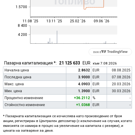
Топливо
1.5700
11.08 ´25
13.11 ´25
25.02 ´26
09.06 ´26
8 400
4 200
виж в
Пазарна капитализация *:
21 125 633
EUR
към 7.08.2026
Начална цена
2.8632
EUR
08.08.2025
Последна цена
3.9000
EUR
07.08.2026
Макс. цена
4.0903
EUR
20.03.2026
Мин. цена
1.3900
EUR
30.03.2026
Процентно изменение
+36.2112
%
-
Стойностно изменение
+1.0368
EUR
-
* Пазарната капитализация се изчислява като произведение от броя
акции, регистриран в Централен депозитар (с изключение на случая, когато
емисията се намира в процес на увеличение на капитала с резерви), и
цената на затваряне за деня.