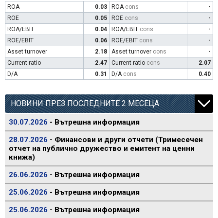
ROA
0.03
ROA
cons
-
ROE
0.05
ROE
cons
-
ROA/EBIT
0.04
ROA/EBIT
cons
-
ROE/EBIT
0.06
ROE/EBIT
cons
-
Asset turnover
2.18
Asset turnover
cons
-
Current ratio
2.47
Current ratio
cons
2.07
D/A
0.31
D/A
cons
0.40
НОВИНИ ПРЕЗ ПОСЛЕДНИТЕ 2 МЕСЕЦА
30.07.2026
- Вътрешна информация
28.07.2026
- Финансови и други отчети (Тримесечен
отчет на публично дружество и емитент на ценни
книжа)
26.06.2026
- Вътрешна информация
25.06.2026
- Вътрешна информация
25.06.2026
- Вътрешна информация