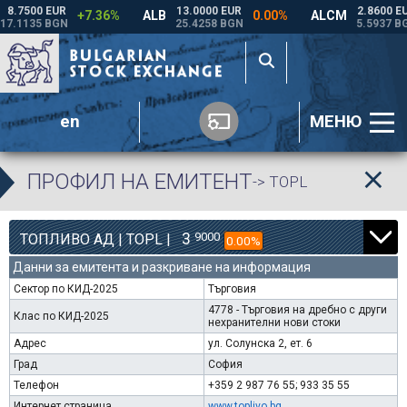
en
МЕНЮ
ПРОФИЛ НА ЕМИТЕНТ
-> TOPL
3
9000
ТОПЛИВО АД | TOPL |
0.00%
Данни за емитента и разкриване на информация
Сектор по КИД-2025
Търговия
4778 - Търговия на дребно с други
Клас по КИД-2025
нехранителни нови стоки
Адрес
ул. Солунска 2, ет. 6
Град
София
Телефон
+359 2 987 76 55; 933 35 55
Интернет страница
www.toplivo.bg