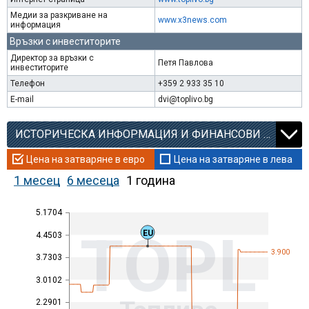
Медии за разкриване на
www.x3news.com
информация
Връзки с инвеститорите
Директор за връзки с
Петя Павлова
инвеститорите
Телефон
+359 2 933 35 10
E-mail
dvi@toplivo.bg
ИСТОРИЧЕСКА ИНФОРМАЦИЯ И ФИНАНСОВИ КОЕФИЦИЕНТИ
Цена на затваряне в евро
Цена на затваряне в лева
1 месец
6 месеца
1 година
5.1704
TOPL
EU
4.4503
3.900
3.7303
3.0102
2.2901