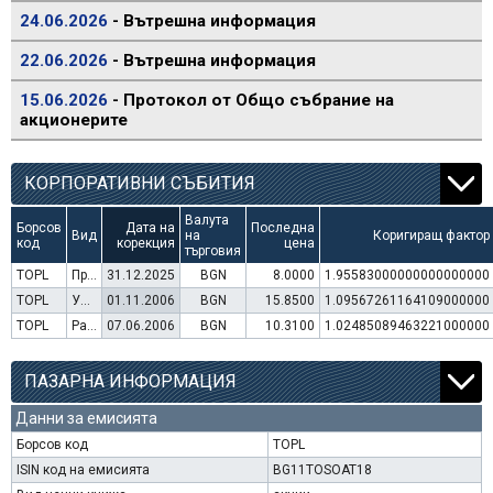
24.06.2026
- Вътрешна информация
22.06.2026
- Вътрешна информация
15.06.2026
- Протокол от Общо събрание на
акционерите
КОРПОРАТИВНИ СЪБИТИЯ
Валута
Борсов
Дата на
Последна
Вид
на
Коригиращ фактор
код
корекция
цена
търговия
TOPL
Преминаване към търговия в Евро
31.12.2025
BGN
8.0000
1.95583000000000000000
TOPL
Увеличение на капитал (права)
01.11.2006
BGN
15.8500
1.09567261164109000000
TOPL
Раздаване на дивидент
07.06.2006
BGN
10.3100
1.02485089463221000000
ПАЗАРНА ИНФОРМАЦИЯ
Данни за емисията
Борсов код
TOPL
ISIN код на емисията
BG11TOSOAT18