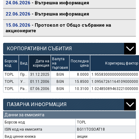
24.06.2026
- Вътрешна информация
22.06.2026
- Вътрешна информация
15.06.2026
- Протокол от Общо събрание на
акционерите
КОРПОРАТИВНИ СЪБИТИЯ
Валута
Борсов
Дата на
Последна
Вид
на
Коригиращ фактор
код
корекция
цена
търговия
TOPL
Преминаване към търговия в Евро
31.12.2025
BGN
8.0000
1.95583000000000000000
TOPL
Увеличение на капитал (права)
01.11.2006
BGN
15.8500
1.09567261164109000000
TOPL
Раздаване на дивидент
07.06.2006
BGN
10.3100
1.02485089463221000000
ПАЗАРНА ИНФОРМАЦИЯ
Данни за емисията
Борсов код
TOPL
ISIN код на емисията
BG11TOSOAT18
Вид ценни книжа
акции