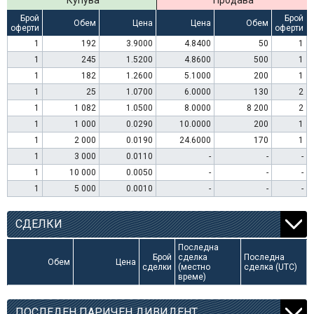
Купува
Продава
Брой
Брой
Обем
Цена
Цена
Обем
оферти
оферти
1
192
3.9000
4.8400
50
1
1
245
1.5200
4.8600
500
1
1
182
1.2600
5.1000
200
1
1
25
1.0700
6.0000
130
2
1
1 082
1.0500
8.0000
8 200
2
1
1 000
0.0290
10.0000
200
1
1
2 000
0.0190
24.6000
170
1
1
3 000
0.0110
-
-
-
1
10 000
0.0050
-
-
-
1
5 000
0.0010
-
-
-
СДЕЛКИ
Последна
Брой
сделка
Последна
Обем
Цена
сделки
(местно
сделка (UTC)
време)
ПОСЛЕДЕН ПАРИЧЕН ДИВИДЕНТ