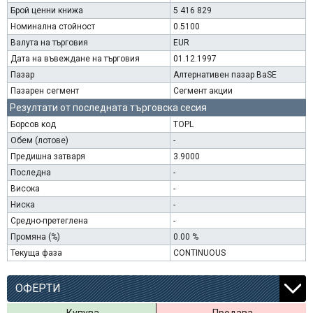
Брой ценни книжа
5 416 829
Номинална стойност
0.5100
Валута на търговия
EUR
Дата на въвеждане на търговия
01.12.1997
Пазар
Алтернативен пазар BaSE
Пазарен сегмент
Сегмент акции
Резултати от последната търговска сесия
Борсов код
TOPL
Обем (лотове)
-
Предишна затваря
3.9000
Последна
-
Висока
-
Ниска
-
Средно-претеглена
-
Промяна (%)
0.00 %
Текуща фаза
CONTINUOUS
ОФЕРТИ