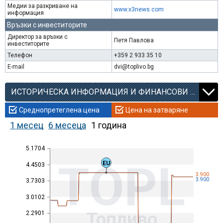
Медии за разкриване на
www.x3news.com
информация
Връзки с инвеститорите
Директор за връзки с
Петя Павлова
инвеститорите
Телефон
+359 2 933 35 10
E-mail
dvi@toplivo.bg
ИСТОРИЧЕСКА ИНФОРМАЦИЯ И ФИНАНСОВИ КОЕФИЦИЕНТИ
Среднопретеглена цена
Цена на затваряне
1 месец
6 месеца
1 година
5.1704
TOPL
EU
4.4503
3.900
3.900
3.7303
3.0102
Топливо
2.2901