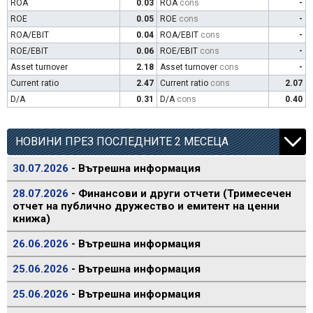
ROA
0.03
ROA
cons
-
ROE
0.05
ROE
cons
-
ROA/EBIT
0.04
ROA/EBIT
cons
-
ROE/EBIT
0.06
ROE/EBIT
cons
-
Asset turnover
2.18
Asset turnover
cons
-
Current ratio
2.47
Current ratio
cons
2.07
D/A
0.31
D/A
cons
0.40
НОВИНИ ПРЕЗ ПОСЛЕДНИТЕ 2 МЕСЕЦА
30.07.2026
- Вътрешна информация
28.07.2026
- Финансови и други отчети (Тримесечен
отчет на публично дружество и емитент на ценни
книжа)
26.06.2026
- Вътрешна информация
25.06.2026
- Вътрешна информация
25.06.2026
- Вътрешна информация