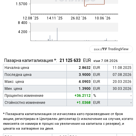
1.5700
12.08 ´25
14.11 ´25
26.02 ´26
10.06 ´26
8 400
4 200
виж в
Пазарна капитализация *:
21 125 633
EUR
към 7.08.2026
Начална цена
2.8632
EUR
11.08.2025
Последна цена
3.9000
EUR
07.08.2026
Макс. цена
4.0903
EUR
20.03.2026
Мин. цена
1.3900
EUR
30.03.2026
Процентно изменение
+36.2112
%
-
Стойностно изменение
+1.0368
EUR
-
* Пазарната капитализация се изчислява като произведение от броя
акции, регистриран в Централен депозитар (с изключение на случая, когато
емисията се намира в процес на увеличение на капитала с резерви), и
цената на затваряне за деня.