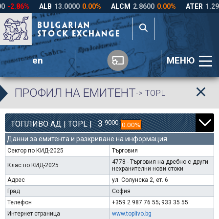
en
МЕНЮ
ПРОФИЛ НА ЕМИТЕНТ
-> TOPL
3
9000
ТОПЛИВО АД | TOPL |
0.00%
Данни за емитента и разкриване на информация
Сектор по КИД-2025
Търговия
4778 - Търговия на дребно с други
Клас по КИД-2025
нехранителни нови стоки
Адрес
ул. Солунска 2, ет. 6
Град
София
Телефон
+359 2 987 76 55; 933 35 55
Интернет страница
www.toplivo.bg