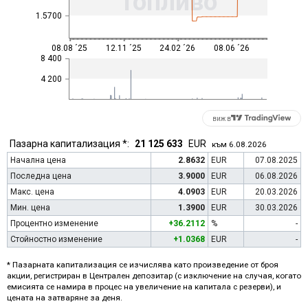
Топливо
1.5700
08.08 ´25
12.11 ´25
24.02 ´26
08.06 ´26
8 400
4 200
виж в
Пазарна капитализация *:
21 125 633
EUR
към 6.08.2026
Начална цена
2.8632
EUR
07.08.2025
Последна цена
3.9000
EUR
06.08.2026
Макс. цена
4.0903
EUR
20.03.2026
Мин. цена
1.3900
EUR
30.03.2026
Процентно изменение
+36.2112
%
-
Стойностно изменение
+1.0368
EUR
-
* Пазарната капитализация се изчислява като произведение от броя
акции, регистриран в Централен депозитар (с изключение на случая, когато
емисията се намира в процес на увеличение на капитала с резерви), и
цената на затваряне за деня.