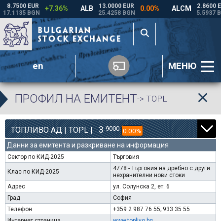
en
МЕНЮ
ПРОФИЛ НА ЕМИТЕНТ
-> TOPL
3
9000
ТОПЛИВО АД | TOPL |
0.00%
Данни за емитента и разкриване на информация
Сектор по КИД-2025
Търговия
4778 - Търговия на дребно с други
Клас по КИД-2025
нехранителни нови стоки
Адрес
ул. Солунска 2, ет. 6
Град
София
Телефон
+359 2 987 76 55; 933 35 55
Интернет страница
www.toplivo.bg