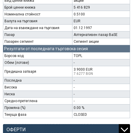
Вид ценни книжа
акции
Брой ценни книжа
5 416 829
Номинална стойност
0.5100
Валута на търговия
EUR
Дата на въвеждане на търговия
01.12.1997
Пазар
Алтернативен пазар BaSE
Пазарен сегмент
Сегмент акции
Резултати от последната търговска сесия
Борсов код
TOPL
Обем (лотове)
-
3.9000 EUR
Предишна затваря
7.6277 BGN
Последна
-
Висока
-
Ниска
-
Средно-претеглена
-
Промяна (%)
0.00 %
Текуща фаза
CLOSED
ОФЕРТИ