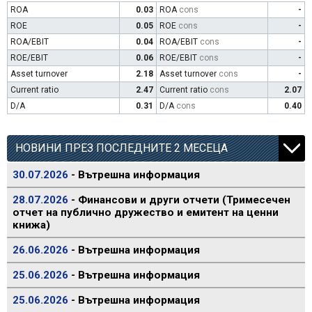
ROA
0.03
ROA
cons
-
ROE
0.05
ROE
cons
-
ROA/EBIT
0.04
ROA/EBIT
cons
-
ROE/EBIT
0.06
ROE/EBIT
cons
-
Asset turnover
2.18
Asset turnover
cons
-
Current ratio
2.47
Current ratio
cons
2.07
D/A
0.31
D/A
cons
0.40
НОВИНИ ПРЕЗ ПОСЛЕДНИТЕ 2 МЕСЕЦА
30.07.2026
- Вътрешна информация
28.07.2026
- Финансови и други отчети (Тримесечен
отчет на публично дружество и емитент на ценни
книжа)
26.06.2026
- Вътрешна информация
25.06.2026
- Вътрешна информация
25.06.2026
- Вътрешна информация