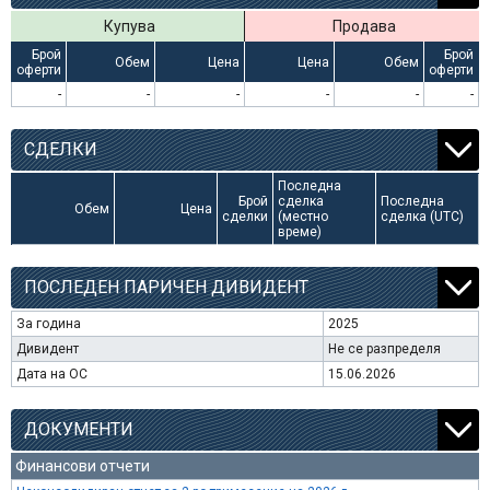
Купува
Продава
Брой
Брой
Обем
Цена
Цена
Обем
оферти
оферти
-
-
-
-
-
-
СДЕЛКИ
Последна
Брой
сделка
Последна
Обем
Цена
сделки
(местно
сделка (UTC)
време)
ПОСЛЕДЕН ПАРИЧЕН ДИВИДЕНТ
За година
2025
Дивидент
Не се разпределя
Дата на ОС
15.06.2026
ДОКУМЕНТИ
Финансови отчети