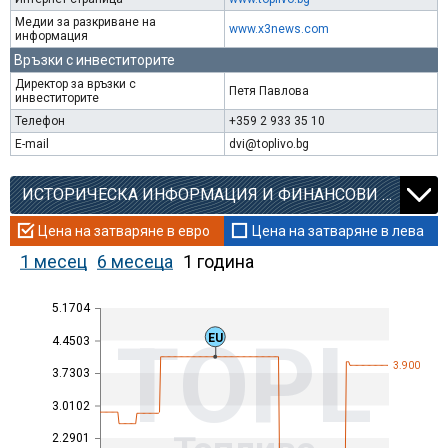
Медии за разкриване на
www.x3news.com
информация
Връзки с инвеститорите
Директор за връзки с
Петя Павлова
инвеститорите
Телефон
+359 2 933 35 10
E-mail
dvi@toplivo.bg
ИСТОРИЧЕСКА ИНФОРМАЦИЯ И ФИНАНСОВИ КОЕФИЦИЕНТИ
Цена на затваряне в евро
Цена на затваряне в лева
1 месец
6 месеца
1 година
5.1704
TOPL
EU
4.4503
3.900
3.7303
3.0102
2.2901