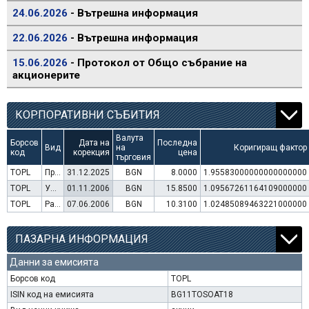
24.06.2026
- Вътрешна информация
22.06.2026
- Вътрешна информация
15.06.2026
- Протокол от Общо събрание на
акционерите
КОРПОРАТИВНИ СЪБИТИЯ
Валута
Борсов
Дата на
Последна
Вид
на
Коригиращ фактор
код
корекция
цена
търговия
TOPL
Преминаване към търговия в Евро
31.12.2025
BGN
8.0000
1.95583000000000000000
TOPL
Увеличение на капитал (права)
01.11.2006
BGN
15.8500
1.09567261164109000000
TOPL
Раздаване на дивидент
07.06.2006
BGN
10.3100
1.02485089463221000000
ПАЗАРНА ИНФОРМАЦИЯ
Данни за емисията
Борсов код
TOPL
ISIN код на емисията
BG11TOSOAT18