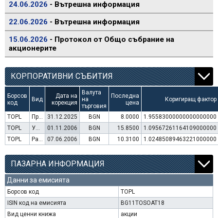
24.06.2026
- Вътрешна информация
22.06.2026
- Вътрешна информация
15.06.2026
- Протокол от Общо събрание на
акционерите
КОРПОРАТИВНИ СЪБИТИЯ
Валута
Борсов
Дата на
Последна
Вид
на
Коригиращ фактор
код
корекция
цена
търговия
TOPL
Преминаване към търговия в Евро
31.12.2025
BGN
8.0000
1.95583000000000000000
TOPL
Увеличение на капитал (права)
01.11.2006
BGN
15.8500
1.09567261164109000000
TOPL
Раздаване на дивидент
07.06.2006
BGN
10.3100
1.02485089463221000000
ПАЗАРНА ИНФОРМАЦИЯ
Данни за емисията
Борсов код
TOPL
ISIN код на емисията
BG11TOSOAT18
Вид ценни книжа
акции