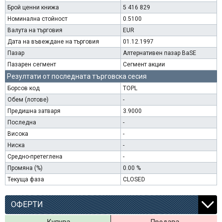
Брой ценни книжа
5 416 829
Номинална стойност
0.5100
Валута на търговия
EUR
Дата на въвеждане на търговия
01.12.1997
Пазар
Алтернативен пазар BaSE
Пазарен сегмент
Сегмент акции
Резултати от последната търговска сесия
Борсов код
TOPL
Обем (лотове)
-
Предишна затваря
3.9000
Последна
-
Висока
-
Ниска
-
Средно-претеглена
-
Промяна (%)
0.00 %
Текуща фаза
CLOSED
ОФЕРТИ