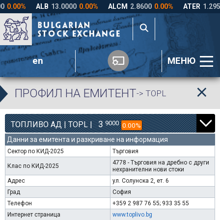
en
МЕНЮ
ПРОФИЛ НА ЕМИТЕНТ
-> TOPL
3
9000
ТОПЛИВО АД | TOPL |
0.00%
Данни за емитента и разкриване на информация
Сектор по КИД-2025
Търговия
4778 - Търговия на дребно с други
Клас по КИД-2025
нехранителни нови стоки
Адрес
ул. Солунска 2, ет. 6
Град
София
Телефон
+359 2 987 76 55; 933 35 55
Интернет страница
www.toplivo.bg