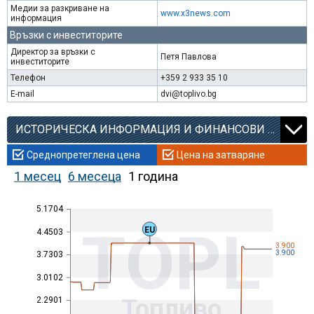
Медии за разкриване на
www.x3news.com
информация
Връзки с инвеститорите
Директор за връзки с
Петя Павлова
инвеститорите
Телефон
+359 2 933 35 10
E-mail
dvi@toplivo.bg
ИСТОРИЧЕСКА ИНФОРМАЦИЯ И ФИНАНСОВИ КОЕФИЦИЕНТИ
Среднопретеглена цена
Цена на затваряне
1 месец
6 месеца
1 година
5.1704
TOPL
EU
4.4503
3.900
3.900
3.7303
3.0102
Топливо
2.2901