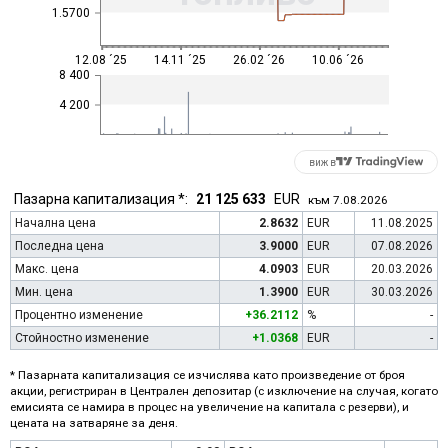
1.5700
12.08 ´25
14.11 ´25
26.02 ´26
10.06 ´26
8 400
4 200
виж в
Пазарна капитализация *:
21 125 633
EUR
към 7.08.2026
Начална цена
2.8632
EUR
11.08.2025
Последна цена
3.9000
EUR
07.08.2026
Макс. цена
4.0903
EUR
20.03.2026
Мин. цена
1.3900
EUR
30.03.2026
Процентно изменение
+36.2112
%
-
Стойностно изменение
+1.0368
EUR
-
* Пазарната капитализация се изчислява като произведение от броя
акции, регистриран в Централен депозитар (с изключение на случая, когато
емисията се намира в процес на увеличение на капитала с резерви), и
цената на затваряне за деня.