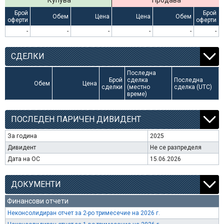
Купува
Продава
Брой
Брой
Обем
Цена
Цена
Обем
оферти
оферти
-
-
-
-
-
-
СДЕЛКИ
Последна
Брой
сделка
Последна
Обем
Цена
сделки
(местно
сделка (UTC)
време)
ПОСЛЕДЕН ПАРИЧЕН ДИВИДЕНТ
За година
2025
Дивидент
Не се разпределя
Дата на ОС
15.06.2026
ДОКУМЕНТИ
Финансови отчети
Неконсолидиран отчет за 2-ро тримесечие на 2026 г.