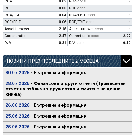
ROA
0.03
ROA
cons
-
ROE
0.05
ROE
cons
-
ROA/EBIT
0.04
ROA/EBIT
cons
-
ROE/EBIT
0.06
ROE/EBIT
cons
-
Asset turnover
2.18
Asset turnover
cons
-
Current ratio
2.47
Current ratio
cons
2.07
D/A
0.31
D/A
cons
0.40
НОВИНИ ПРЕЗ ПОСЛЕДНИТЕ 2 МЕСЕЦА
30.07.2026
- Вътрешна информация
28.07.2026
- Финансови и други отчети (Тримесечен
отчет на публично дружество и емитент на ценни
книжа)
26.06.2026
- Вътрешна информация
25.06.2026
- Вътрешна информация
25.06.2026
- Вътрешна информация