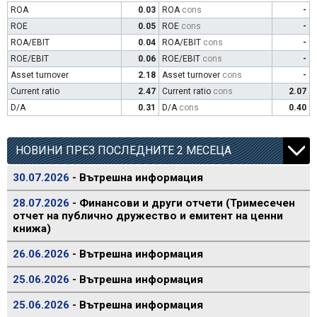
ROA
0.03
ROA
cons
-
ROE
0.05
ROE
cons
-
ROA/EBIT
0.04
ROA/EBIT
cons
-
ROE/EBIT
0.06
ROE/EBIT
cons
-
Asset turnover
2.18
Asset turnover
cons
-
Current ratio
2.47
Current ratio
cons
2.07
D/A
0.31
D/A
cons
0.40
НОВИНИ ПРЕЗ ПОСЛЕДНИТЕ 2 МЕСЕЦА
30.07.2026
- Вътрешна информация
28.07.2026
- Финансови и други отчети (Тримесечен
отчет на публично дружество и емитент на ценни
книжа)
26.06.2026
- Вътрешна информация
25.06.2026
- Вътрешна информация
25.06.2026
- Вътрешна информация