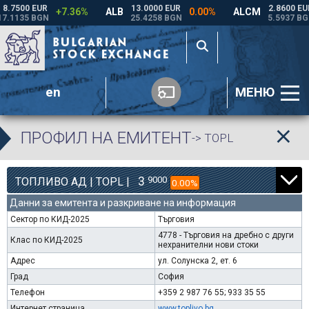
en
МЕНЮ
ПРОФИЛ НА ЕМИТЕНТ
-> TOPL
3
9000
ТОПЛИВО АД | TOPL |
0.00%
Данни за емитента и разкриване на информация
Сектор по КИД-2025
Търговия
4778 - Търговия на дребно с други
Клас по КИД-2025
нехранителни нови стоки
Адрес
ул. Солунска 2, ет. 6
Град
София
Телефон
+359 2 987 76 55; 933 35 55
Интернет страница
www.toplivo.bg