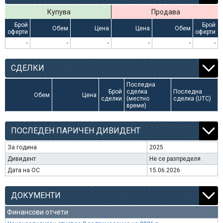
Купува
Продава
Брой
Брой
Обем
Цена
Цена
Обем
оферти
оферти
-
-
-
-
-
-
СДЕЛКИ
Последна
Брой
сделка
Последна
Обем
Цена
сделки
(местно
сделка (UTC)
време)
ПОСЛЕДЕН ПАРИЧЕН ДИВИДЕНТ
За година
2025
Дивидент
Не се разпределя
Дата на ОС
15.06.2026
ДОКУМЕНТИ
Финансови отчети