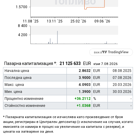
Топливо
1.5700
11.08 ´25
13.11 ´25
25.02 ´26
09.06 ´26
8 400
4 200
виж в
Пазарна капитализация *:
21 125 633
EUR
към 7.08.2026
Начална цена
2.8632
EUR
08.08.2025
Последна цена
3.9000
EUR
07.08.2026
Макс. цена
4.0903
EUR
20.03.2026
Мин. цена
1.3900
EUR
30.03.2026
Процентно изменение
+36.2112
%
-
Стойностно изменение
+1.0368
EUR
-
* Пазарната капитализация се изчислява като произведение от броя
акции, регистриран в Централен депозитар (с изключение на случая, когато
емисията се намира в процес на увеличение на капитала с резерви), и
цената на затваряне за деня.