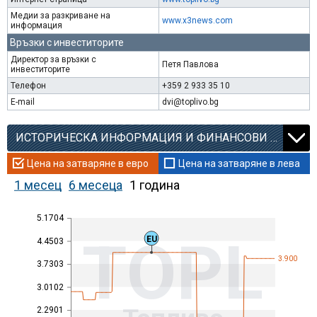
Медии за разкриване на
www.x3news.com
информация
Връзки с инвеститорите
Директор за връзки с
Петя Павлова
инвеститорите
Телефон
+359 2 933 35 10
E-mail
dvi@toplivo.bg
ИСТОРИЧЕСКА ИНФОРМАЦИЯ И ФИНАНСОВИ КОЕФИЦИЕНТИ
Цена на затваряне в евро
Цена на затваряне в лева
1 месец
6 месеца
1 година
5.1704
TOPL
EU
4.4503
3.900
3.7303
3.0102
2.2901