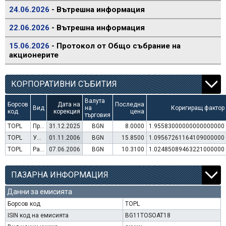
24.06.2026
- Вътрешна информация
22.06.2026
- Вътрешна информация
15.06.2026
- Протокол от Общо събрание на
акционерите
КОРПОРАТИВНИ СЪБИТИЯ
Валута
Борсов
Дата на
Последна
Вид
на
Коригиращ фактор
код
корекция
цена
търговия
TOPL
Преминаване към търговия в Евро
31.12.2025
BGN
8.0000
1.95583000000000000000
TOPL
Увеличение на капитал (права)
01.11.2006
BGN
15.8500
1.09567261164109000000
TOPL
Раздаване на дивидент
07.06.2006
BGN
10.3100
1.02485089463221000000
ПАЗАРНА ИНФОРМАЦИЯ
Данни за емисията
Борсов код
TOPL
ISIN код на емисията
BG11TOSOAT18