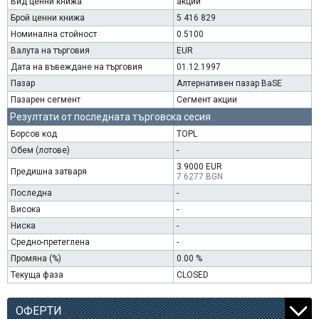
Вид ценни книжа
акции
Брой ценни книжа
5 416 829
Номинална стойност
0.5100
Валута на търговия
EUR
Дата на въвеждане на търговия
01.12.1997
Пазар
Алтернативен пазар BaSE
Пазарен сегмент
Сегмент акции
Резултати от последната търговска сесия
Борсов код
TOPL
Обем (лотове)
-
3.9000 EUR
Предишна затваря
7.6277 BGN
Последна
-
Висока
-
Ниска
-
Средно-претеглена
-
Промяна (%)
0.00 %
Текуща фаза
CLOSED
ОФЕРТИ