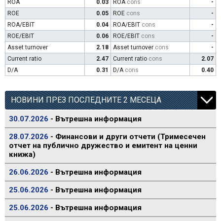
ROA
0.03
ROA
cons
-
ROE
0.05
ROE
cons
-
ROA/EBIT
0.04
ROA/EBIT
cons
-
ROE/EBIT
0.06
ROE/EBIT
cons
-
Asset turnover
2.18
Asset turnover
cons
-
Current ratio
2.47
Current ratio
cons
2.07
D/A
0.31
D/A
cons
0.40
НОВИНИ ПРЕЗ ПОСЛЕДНИТЕ 2 МЕСЕЦА
30.07.2026
- Вътрешна информация
28.07.2026
- Финансови и други отчети (Тримесечен
отчет на публично дружество и емитент на ценни
книжа)
26.06.2026
- Вътрешна информация
25.06.2026
- Вътрешна информация
25.06.2026
- Вътрешна информация