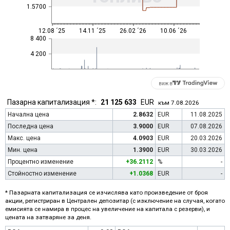
1.5700
12.08 ´25
14.11 ´25
26.02 ´26
10.06 ´26
8 400
4 200
виж в
Пазарна капитализация *:
21 125 633
EUR
към 7.08.2026
Начална цена
2.8632
EUR
11.08.2025
Последна цена
3.9000
EUR
07.08.2026
Макс. цена
4.0903
EUR
20.03.2026
Мин. цена
1.3900
EUR
30.03.2026
Процентно изменение
+36.2112
%
-
Стойностно изменение
+1.0368
EUR
-
* Пазарната капитализация се изчислява като произведение от броя
акции, регистриран в Централен депозитар (с изключение на случая, когато
емисията се намира в процес на увеличение на капитала с резерви), и
цената на затваряне за деня.