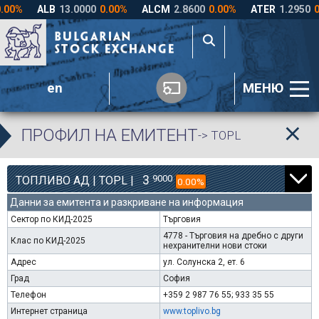
en
МЕНЮ
ПРОФИЛ НА ЕМИТЕНТ
-> TOPL
3
9000
ТОПЛИВО АД | TOPL |
0.00%
Данни за емитента и разкриване на информация
Сектор по КИД-2025
Търговия
4778 - Търговия на дребно с други
Клас по КИД-2025
нехранителни нови стоки
Адрес
ул. Солунска 2, ет. 6
Град
София
Телефон
+359 2 987 76 55; 933 35 55
Интернет страница
www.toplivo.bg