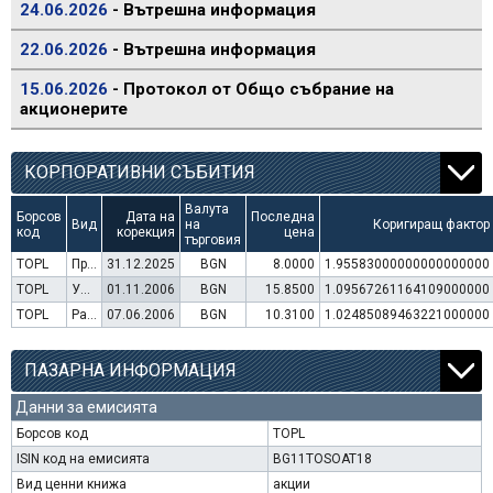
24.06.2026
- Вътрешна информация
22.06.2026
- Вътрешна информация
15.06.2026
- Протокол от Общо събрание на
акционерите
КОРПОРАТИВНИ СЪБИТИЯ
Валута
Борсов
Дата на
Последна
Вид
на
Коригиращ фактор
код
корекция
цена
търговия
TOPL
Преминаване към търговия в Евро
31.12.2025
BGN
8.0000
1.95583000000000000000
TOPL
Увеличение на капитал (права)
01.11.2006
BGN
15.8500
1.09567261164109000000
TOPL
Раздаване на дивидент
07.06.2006
BGN
10.3100
1.02485089463221000000
ПАЗАРНА ИНФОРМАЦИЯ
Данни за емисията
Борсов код
TOPL
ISIN код на емисията
BG11TOSOAT18
Вид ценни книжа
акции