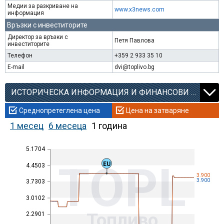
Медии за разкриване на
www.x3news.com
информация
Връзки с инвеститорите
Директор за връзки с
Петя Павлова
инвеститорите
Телефон
+359 2 933 35 10
E-mail
dvi@toplivo.bg
ИСТОРИЧЕСКА ИНФОРМАЦИЯ И ФИНАНСОВИ КОЕФИЦИЕНТИ
Среднопретеглена цена
Цена на затваряне
1 месец
6 месеца
1 година
5.1704
TOPL
EU
4.4503
3.900
3.900
3.7303
3.0102
Топливо
2.2901