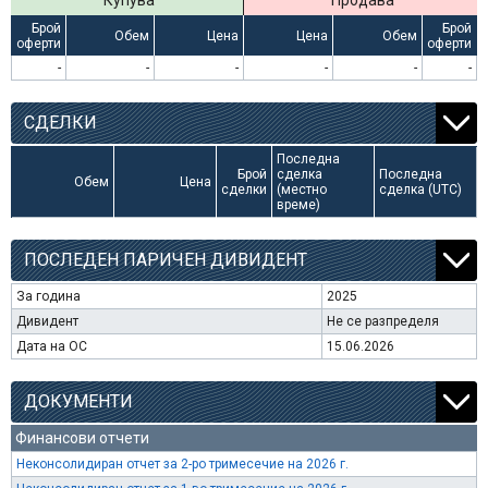
Купува
Продава
Брой
Брой
Обем
Цена
Цена
Обем
оферти
оферти
-
-
-
-
-
-
СДЕЛКИ
Последна
Брой
сделка
Последна
Обем
Цена
сделки
(местно
сделка (UTC)
време)
ПОСЛЕДЕН ПАРИЧЕН ДИВИДЕНТ
За година
2025
Дивидент
Не се разпределя
Дата на ОС
15.06.2026
ДОКУМЕНТИ
Финансови отчети
Неконсолидиран отчет за 2-ро тримесечие на 2026 г.