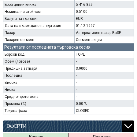
Брой ценни книжа
5 416 829
Номинална стойност
0.5100
Валута на търговия
EUR
Дата на въвеждане на търговия
01.12.1997
Пазар
Алтернативен пазар BaSE
Пазарен сегмент
Сегмент акции
Резултати от последната търговска сесия
Борсов код
TOPL
Обем (лотове)
-
Предишна затваря
3.9000
Последна
-
Висока
-
Ниска
-
Средно-претеглена
-
Промяна (%)
0.00 %
Текуща фаза
CLOSED
ОФЕРТИ