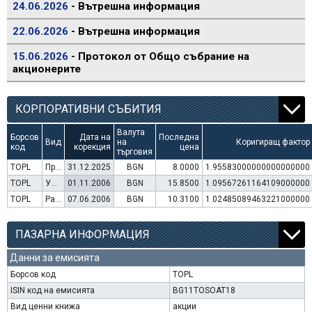
24.06.2026
- Вътрешна информация
22.06.2026
- Вътрешна информация
15.06.2026
- Протокол от Общо събрание на
акционерите
КОРПОРАТИВНИ СЪБИТИЯ
Валута
Борсов
Дата на
Последна
Вид
на
Коригиращ фактор
код
корекция
цена
търговия
TOPL
Преминаване към търговия в Евро
31.12.2025
BGN
8.0000
1.95583000000000000000
TOPL
Увеличение на капитал (права)
01.11.2006
BGN
15.8500
1.09567261164109000000
TOPL
Раздаване на дивидент
07.06.2006
BGN
10.3100
1.02485089463221000000
ПАЗАРНА ИНФОРМАЦИЯ
Данни за емисията
Борсов код
TOPL
ISIN код на емисията
BG11TOSOAT18
Вид ценни книжа
акции