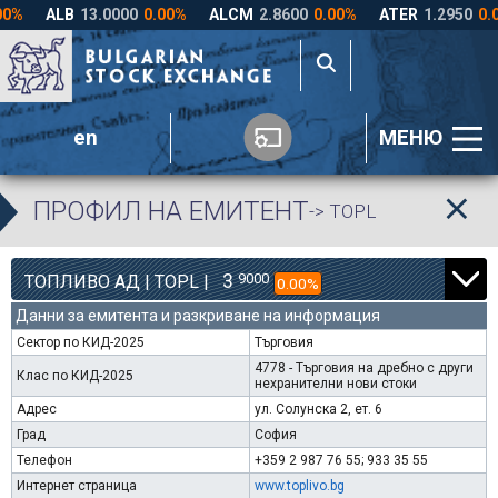
en
МЕНЮ
ПРОФИЛ НА ЕМИТЕНТ
-> TOPL
3
9000
ТОПЛИВО АД | TOPL |
0.00%
Данни за емитента и разкриване на информация
Сектор по КИД-2025
Търговия
4778 - Търговия на дребно с други
Клас по КИД-2025
нехранителни нови стоки
Адрес
ул. Солунска 2, ет. 6
Град
София
Телефон
+359 2 987 76 55; 933 35 55
Интернет страница
www.toplivo.bg