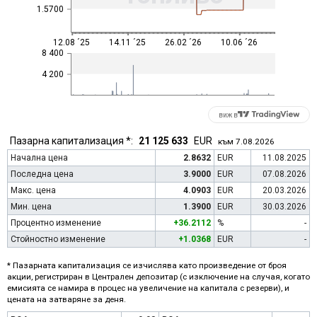
1.5700
12.08 ´25
14.11 ´25
26.02 ´26
10.06 ´26
8 400
4 200
виж в
Пазарна капитализация *:
21 125 633
EUR
към 7.08.2026
Начална цена
2.8632
EUR
11.08.2025
Последна цена
3.9000
EUR
07.08.2026
Макс. цена
4.0903
EUR
20.03.2026
Мин. цена
1.3900
EUR
30.03.2026
Процентно изменение
+36.2112
%
-
Стойностно изменение
+1.0368
EUR
-
* Пазарната капитализация се изчислява като произведение от броя
акции, регистриран в Централен депозитар (с изключение на случая, когато
емисията се намира в процес на увеличение на капитала с резерви), и
цената на затваряне за деня.