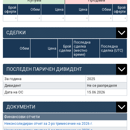
Купува
Продава
Брой
Брой
Обем
Цена
Цена
Обем
оферти
оферти
-
-
-
-
-
-
СДЕЛКИ
Последна
Брой
сделка
Последна
Обем
Цена
сделки
(местно
сделка (UTC)
време)
ПОСЛЕДЕН ПАРИЧЕН ДИВИДЕНТ
За година
2025
Дивидент
Не се разпределя
Дата на ОС
15.06.2026
ДОКУМЕНТИ
Финансови отчети
Неконсолидиран отчет за 2-ро тримесечие на 2026 г.