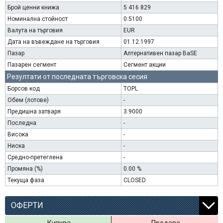
Брой ценни книжа
5 416 829
Номинална стойност
0.5100
Валута на търговия
EUR
Дата на въвеждане на търговия
01.12.1997
Пазар
Алтернативен пазар BaSE
Пазарен сегмент
Сегмент акции
Резултати от последната търговска сесия
Борсов код
TOPL
Обем (лотове)
-
Предишна затваря
3.9000
Последна
-
Висока
-
Ниска
-
Средно-претеглена
-
Промяна (%)
0.00 %
Текуща фаза
CLOSED
ОФЕРТИ