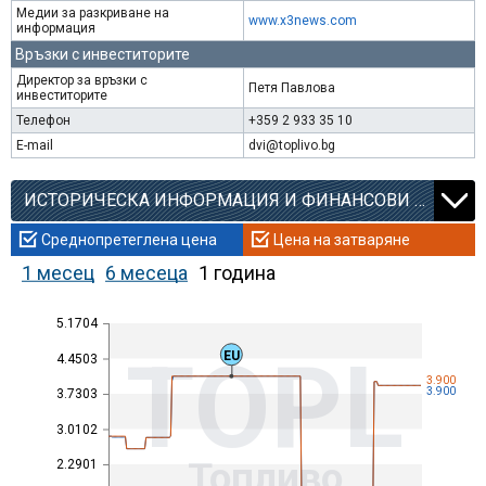
Медии за разкриване на
www.x3news.com
информация
Връзки с инвеститорите
Директор за връзки с
Петя Павлова
инвеститорите
Телефон
+359 2 933 35 10
E-mail
dvi@toplivo.bg
ИСТОРИЧЕСКА ИНФОРМАЦИЯ И ФИНАНСОВИ КОЕФИЦИЕНТИ
Среднопретеглена цена
Цена на затваряне
1 месец
6 месеца
1 година
5.1704
TOPL
EU
4.4503
3.900
3.900
3.7303
3.0102
Топливо
2.2901