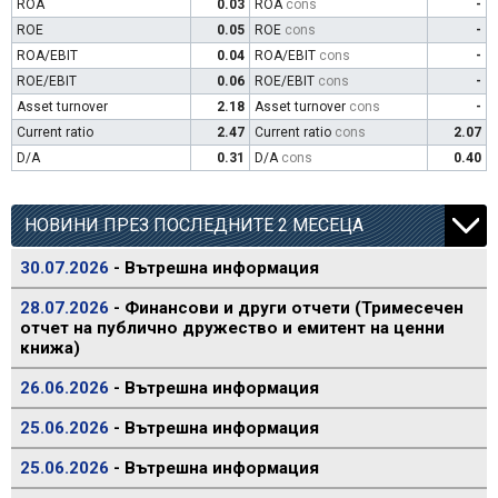
ROA
0.03
ROA
cons
-
ROE
0.05
ROE
cons
-
ROA/EBIT
0.04
ROA/EBIT
cons
-
ROE/EBIT
0.06
ROE/EBIT
cons
-
Asset turnover
2.18
Asset turnover
cons
-
Current ratio
2.47
Current ratio
cons
2.07
D/A
0.31
D/A
cons
0.40
НОВИНИ ПРЕЗ ПОСЛЕДНИТЕ 2 МЕСЕЦА
30.07.2026
- Вътрешна информация
28.07.2026
- Финансови и други отчети (Тримесечен
отчет на публично дружество и емитент на ценни
книжа)
26.06.2026
- Вътрешна информация
25.06.2026
- Вътрешна информация
25.06.2026
- Вътрешна информация