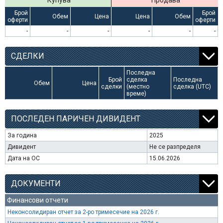
Купува
Продава
Брой
Брой
Обем
Цена
Цена
Обем
оферти
оферти
-
-
-
-
-
-
СДЕЛКИ
Последна
Брой
сделка
Последна
Обем
Цена
сделки
(местно
сделка (UTC)
време)
ПОСЛЕДЕН ПАРИЧЕН ДИВИДЕНТ
За година
2025
Дивидент
Не се разпределя
Дата на ОС
15.06.2026
ДОКУМЕНТИ
Финансови отчети
Неконсолидиран отчет за 2-ро тримесечие на 2026 г.