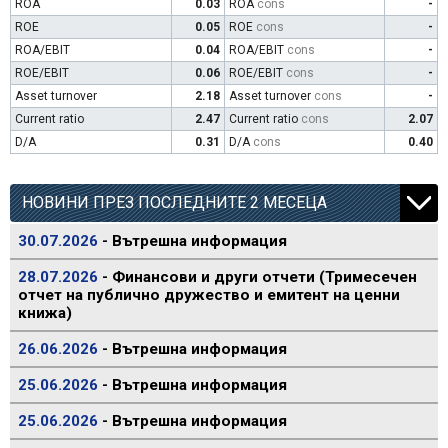
ROA
0.03
ROA
cons
-
ROE
0.05
ROE
cons
-
ROA/EBIT
0.04
ROA/EBIT
cons
-
ROE/EBIT
0.06
ROE/EBIT
cons
-
Asset turnover
2.18
Asset turnover
cons
-
Current ratio
2.47
Current ratio
cons
2.07
D/A
0.31
D/A
cons
0.40
НОВИНИ ПРЕЗ ПОСЛЕДНИТЕ 2 МЕСЕЦА
30.07.2026
- Вътрешна информация
28.07.2026
- Финансови и други отчети (Тримесечен
отчет на публично дружество и емитент на ценни
книжа)
26.06.2026
- Вътрешна информация
25.06.2026
- Вътрешна информация
25.06.2026
- Вътрешна информация