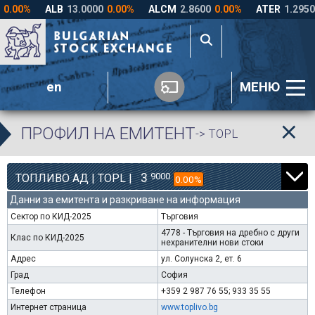
en
МЕНЮ
ПРОФИЛ НА ЕМИТЕНТ
-> TOPL
3
9000
ТОПЛИВО АД | TOPL |
0.00%
Данни за емитента и разкриване на информация
Сектор по КИД-2025
Търговия
4778 - Търговия на дребно с други
Клас по КИД-2025
нехранителни нови стоки
Адрес
ул. Солунска 2, ет. 6
Град
София
Телефон
+359 2 987 76 55; 933 35 55
Интернет страница
www.toplivo.bg