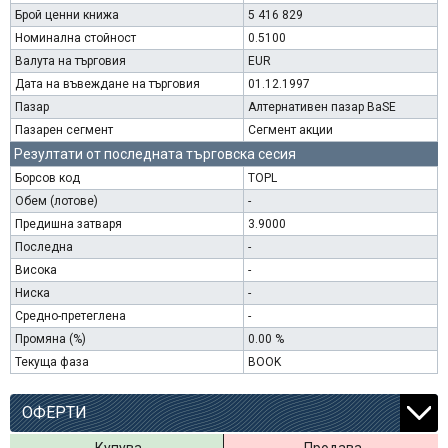
Брой ценни книжа
5 416 829
Номинална стойност
0.5100
Валута на търговия
EUR
Дата на въвеждане на търговия
01.12.1997
Пазар
Алтернативен пазар BaSE
Пазарен сегмент
Сегмент акции
Резултати от последната търговска сесия
Борсов код
TOPL
Обем (лотове)
-
Предишна затваря
3.9000
Последна
-
Висока
-
Ниска
-
Средно-претеглена
-
Промяна (%)
0.00 %
Текуща фаза
BOOK
ОФЕРТИ