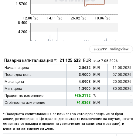
1.5700
12.08 ´25
14.11 ´25
26.02 ´26
10.06 ´26
8 400
4 200
виж в
Пазарна капитализация *:
21 125 633
EUR
към 7.08.2026
Начална цена
2.8632
EUR
11.08.2025
Последна цена
3.9000
EUR
07.08.2026
Макс. цена
4.0903
EUR
20.03.2026
Мин. цена
1.3900
EUR
30.03.2026
Процентно изменение
+36.2112
%
-
Стойностно изменение
+1.0368
EUR
-
* Пазарната капитализация се изчислява като произведение от броя
акции, регистриран в Централен депозитар (с изключение на случая, когато
емисията се намира в процес на увеличение на капитала с резерви), и
цената на затваряне за деня.