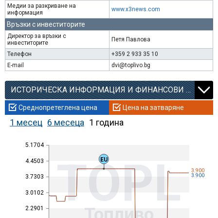
Медии за разкриване на
www.x3news.com
информация
Връзки с инвеститорите
Директор за връзки с
Петя Павлова
инвеститорите
Телефон
+359 2 933 35 10
E-mail
dvi@toplivo.bg
ИСТОРИЧЕСКА ИНФОРМАЦИЯ И ФИНАНСОВИ КОЕФИЦИЕНТИ
Среднопретеглена цена
Цена на затваряне
1 месец
6 месеца
1 година
5.1704
TOPL
EU
4.4503
3.900
3.900
3.7303
3.0102
Топливо
2.2901