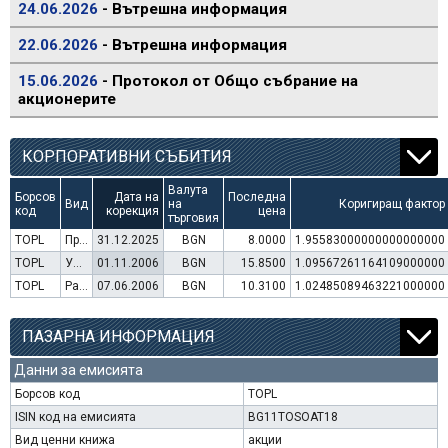
24.06.2026
- Вътрешна информация
22.06.2026
- Вътрешна информация
15.06.2026
- Протокол от Общо събрание на
акционерите
КОРПОРАТИВНИ СЪБИТИЯ
Валута
Борсов
Дата на
Последна
Вид
на
Коригиращ фактор
код
корекция
цена
търговия
TOPL
Преминаване към търговия в Евро
31.12.2025
BGN
8.0000
1.95583000000000000000
TOPL
Увеличение на капитал (права)
01.11.2006
BGN
15.8500
1.09567261164109000000
TOPL
Раздаване на дивидент
07.06.2006
BGN
10.3100
1.02485089463221000000
ПАЗАРНА ИНФОРМАЦИЯ
Данни за емисията
Борсов код
TOPL
ISIN код на емисията
BG11TOSOAT18
Вид ценни книжа
акции