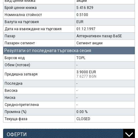
Вид ценни книжа
акции
Брой ценни книжа
5 416 829
Номинална стойност
0.5100
Валута на търговия
EUR
Дата на въвеждане на търговия
01.12.1997
Пазар
Алтернативен пазар BaSE
Пазарен сегмент
Сегмент акции
Резултати от последната търговска сесия
Борсов код
TOPL
Обем (лотове)
-
3.9000 EUR
Предишна затваря
7.6277 BGN
Последна
-
Висока
-
Ниска
-
Средно-претеглена
-
Промяна (%)
0.00 %
Текуща фаза
CLOSED
ОФЕРТИ