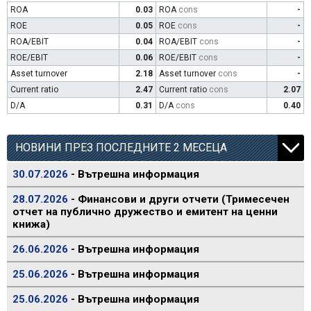
ROA
0.03
ROA
cons
-
ROE
0.05
ROE
cons
-
ROA/EBIT
0.04
ROA/EBIT
cons
-
ROE/EBIT
0.06
ROE/EBIT
cons
-
Asset turnover
2.18
Asset turnover
cons
-
Current ratio
2.47
Current ratio
cons
2.07
D/A
0.31
D/A
cons
0.40
НОВИНИ ПРЕЗ ПОСЛЕДНИТЕ 2 МЕСЕЦА
30.07.2026
- Вътрешна информация
28.07.2026
- Финансови и други отчети (Тримесечен
отчет на публично дружество и емитент на ценни
книжа)
26.06.2026
- Вътрешна информация
25.06.2026
- Вътрешна информация
25.06.2026
- Вътрешна информация