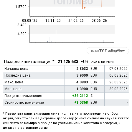
Топливо
1.5700
08.08 ´25
12.11 ´25
24.02 ´26
08.06 ´26
8 400
4 200
виж в
Пазарна капитализация *:
21 125 633
EUR
към 6.08.2026
Начална цена
2.8632
EUR
07.08.2025
Последна цена
3.9000
EUR
06.08.2026
Макс. цена
4.0903
EUR
20.03.2026
Мин. цена
1.3900
EUR
30.03.2026
Процентно изменение
+36.2112
%
-
Стойностно изменение
+1.0368
EUR
-
* Пазарната капитализация се изчислява като произведение от броя
акции, регистриран в Централен депозитар (с изключение на случая, когато
емисията се намира в процес на увеличение на капитала с резерви), и
цената на затваряне за деня.