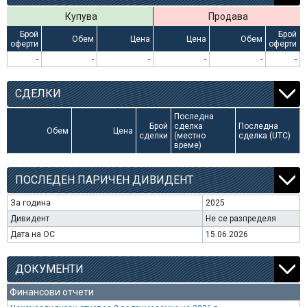
Купува
Продава
Брой
Брой
Обем
Цена
Цена
Обем
оферти
оферти
-
-
-
-
-
-
СДЕЛКИ
Последна
Брой
сделка
Последна
Обем
Цена
сделки
(местно
сделка (UTC)
време)
ПОСЛЕДЕН ПАРИЧЕН ДИВИДЕНТ
За година
2025
Дивидент
Не се разпределя
Дата на ОС
15.06.2026
ДОКУМЕНТИ
Финансови отчети