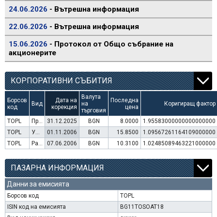
24.06.2026
- Вътрешна информация
22.06.2026
- Вътрешна информация
15.06.2026
- Протокол от Общо събрание на
акционерите
КОРПОРАТИВНИ СЪБИТИЯ
Валута
Борсов
Дата на
Последна
Вид
на
Коригиращ фактор
код
корекция
цена
търговия
TOPL
Преминаване към търговия в Евро
31.12.2025
BGN
8.0000
1.95583000000000000000
TOPL
Увеличение на капитал (права)
01.11.2006
BGN
15.8500
1.09567261164109000000
TOPL
Раздаване на дивидент
07.06.2006
BGN
10.3100
1.02485089463221000000
ПАЗАРНА ИНФОРМАЦИЯ
Данни за емисията
Борсов код
TOPL
ISIN код на емисията
BG11TOSOAT18