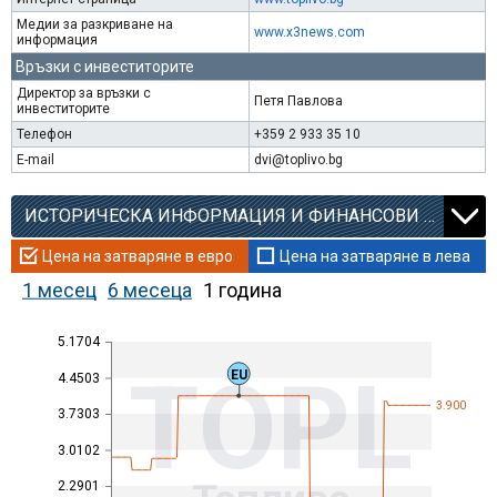
Медии за разкриване на
www.x3news.com
информация
Връзки с инвеститорите
Директор за връзки с
Петя Павлова
инвеститорите
Телефон
+359 2 933 35 10
E-mail
dvi@toplivo.bg
ИСТОРИЧЕСКА ИНФОРМАЦИЯ И ФИНАНСОВИ КОЕФИЦИЕНТИ
Цена на затваряне в евро
Цена на затваряне в лева
1 месец
6 месеца
1 година
5.1704
TOPL
EU
4.4503
3.900
3.7303
3.0102
2.2901