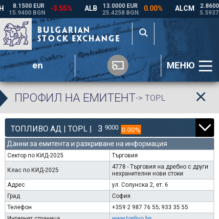
en
МЕНЮ
ПРОФИЛ НА ЕМИТЕНТ
-> TOPL
3
9000
ТОПЛИВО АД | TOPL |
0.00%
Данни за емитента и разкриване на информация
Сектор по КИД-2025
Търговия
4778 - Търговия на дребно с други
Клас по КИД-2025
нехранителни нови стоки
Адрес
ул. Солунска 2, ет. 6
Град
София
Телефон
+359 2 987 76 55; 933 35 55
Интернет страница
www.toplivo.bg