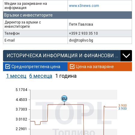
Медии за разкриване на
www.x3news.com
информация
Връзки с инвеститорите
Директор за връзки с
Петя Павлова
инвеститорите
Телефон
+359 2 933 35 10
E-mail
dvi@toplivo.bg
ИСТОРИЧЕСКА ИНФОРМАЦИЯ И ФИНАНСОВИ КОЕФИЦИЕНТИ
Среднопретеглена цена
Цена на затваряне
1 месец
6 месеца
1 година
5.1704
TOPL
EU
4.4503
3.900
3.900
3.7303
3.0102
Топливо
2.2901