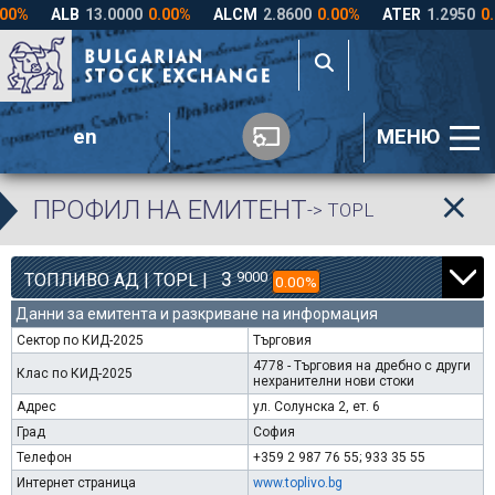
en
МЕНЮ
ПРОФИЛ НА ЕМИТЕНТ
-> TOPL
3
9000
ТОПЛИВО АД | TOPL |
0.00%
Данни за емитента и разкриване на информация
Сектор по КИД-2025
Търговия
4778 - Търговия на дребно с други
Клас по КИД-2025
нехранителни нови стоки
Адрес
ул. Солунска 2, ет. 6
Град
София
Телефон
+359 2 987 76 55; 933 35 55
Интернет страница
www.toplivo.bg