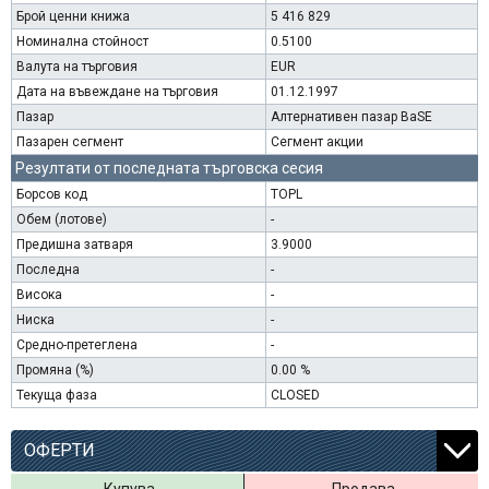
Брой ценни книжа
5 416 829
Номинална стойност
0.5100
Валута на търговия
EUR
Дата на въвеждане на търговия
01.12.1997
Пазар
Алтернативен пазар BaSE
Пазарен сегмент
Сегмент акции
Резултати от последната търговска сесия
Борсов код
TOPL
Обем (лотове)
-
Предишна затваря
3.9000
Последна
-
Висока
-
Ниска
-
Средно-претеглена
-
Промяна (%)
0.00 %
Текуща фаза
CLOSED
ОФЕРТИ