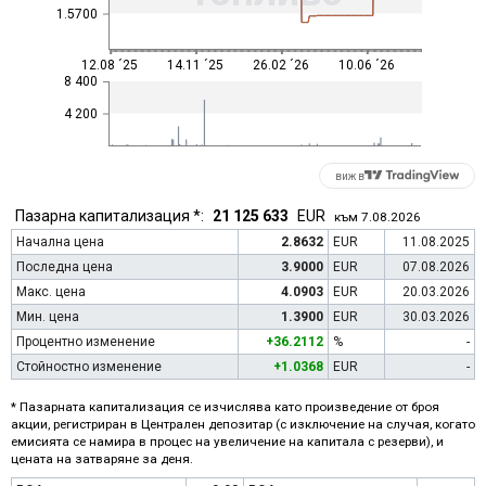
1.5700
12.08 ´25
14.11 ´25
26.02 ´26
10.06 ´26
8 400
4 200
виж в
Пазарна капитализация *:
21 125 633
EUR
към 7.08.2026
Начална цена
2.8632
EUR
11.08.2025
Последна цена
3.9000
EUR
07.08.2026
Макс. цена
4.0903
EUR
20.03.2026
Мин. цена
1.3900
EUR
30.03.2026
Процентно изменение
+36.2112
%
-
Стойностно изменение
+1.0368
EUR
-
* Пазарната капитализация се изчислява като произведение от броя
акции, регистриран в Централен депозитар (с изключение на случая, когато
емисията се намира в процес на увеличение на капитала с резерви), и
цената на затваряне за деня.