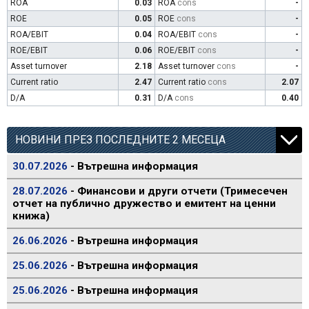
ROA
0.03
ROA
cons
-
ROE
0.05
ROE
cons
-
ROA/EBIT
0.04
ROA/EBIT
cons
-
ROE/EBIT
0.06
ROE/EBIT
cons
-
Asset turnover
2.18
Asset turnover
cons
-
Current ratio
2.47
Current ratio
cons
2.07
D/A
0.31
D/A
cons
0.40
НОВИНИ ПРЕЗ ПОСЛЕДНИТЕ 2 МЕСЕЦА
30.07.2026
- Вътрешна информация
28.07.2026
- Финансови и други отчети (Тримесечен
отчет на публично дружество и емитент на ценни
книжа)
26.06.2026
- Вътрешна информация
25.06.2026
- Вътрешна информация
25.06.2026
- Вътрешна информация