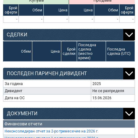
Купува
Продава
Брой
Брой
Обем
Цена
Цена
Обем
оферти
оферти
-
-
-
-
-
-
СДЕЛКИ
Последна
Брой
сделка
Последна
Обем
Цена
сделки
(местно
сделка (UTC)
време)
ПОСЛЕДЕН ПАРИЧЕН ДИВИДЕНТ
За година
2025
Дивидент
Не се разпределя
Дата на ОС
15.06.2026
ДОКУМЕНТИ
Финансови отчети
Неконсолидиран отчет за 2-ро тримесечие на 2026 г.