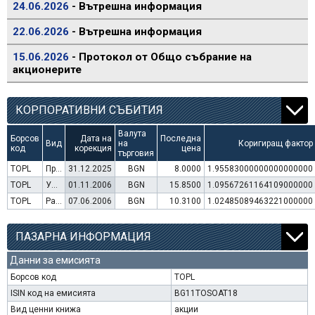
24.06.2026
- Вътрешна информация
22.06.2026
- Вътрешна информация
15.06.2026
- Протокол от Общо събрание на
акционерите
КОРПОРАТИВНИ СЪБИТИЯ
Валута
Борсов
Дата на
Последна
Вид
на
Коригиращ фактор
код
корекция
цена
търговия
TOPL
Преминаване към търговия в Евро
31.12.2025
BGN
8.0000
1.95583000000000000000
TOPL
Увеличение на капитал (права)
01.11.2006
BGN
15.8500
1.09567261164109000000
TOPL
Раздаване на дивидент
07.06.2006
BGN
10.3100
1.02485089463221000000
ПАЗАРНА ИНФОРМАЦИЯ
Данни за емисията
Борсов код
TOPL
ISIN код на емисията
BG11TOSOAT18
Вид ценни книжа
акции