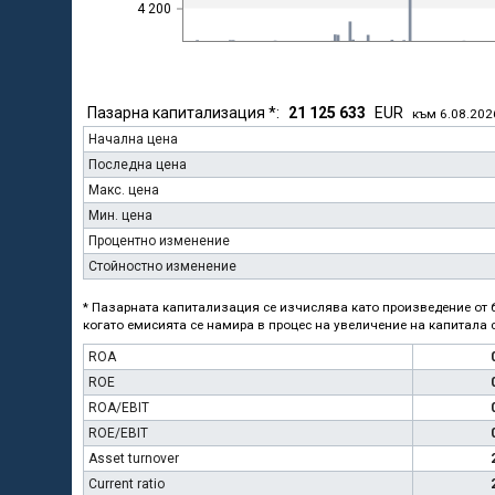
4 200
Пазарна капитализация *:
21 125 633
EUR
към 6.08.202
Начална цена
Последна цена
Макс. цена
Мин. цена
Процентно изменение
Стойностно изменение
* Пазарната капитализация се изчислява като произведение от б
когато емисията се намира в процес на увеличение на капитала с
ROA
ROE
ROA/EBIT
ROE/EBIT
Asset turnover
Current ratio