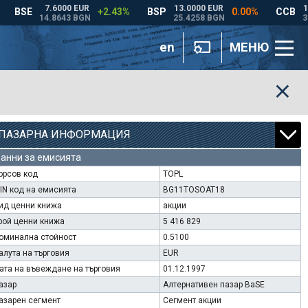
en
МЕНЮ
ПАЗАРНА ИНФОРМАЦИЯ
анни за емисията
орсов код
TOPL
SIN код на емисията
BG11TOSOAT18
ид ценни книжа
акции
рой ценни книжа
5 416 829
оминална стойност
0.5100
алута на търговия
EUR
ата на въвеждане на търговия
01.12.1997
азар
Алтернативен пазар BaSE
азарен сегмент
Сегмент акции