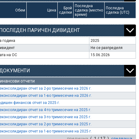
Последна
Брой
Последна
Обем
Цена
сделка (местно
сделки
сделка (UTC)
време)
ПОСЛЕДЕН ПАРИЧЕН ДИВИДЕНТ
а година
2025
ивидент
Не се разпределя
ата на ОС
15.06.2026
ДОКУМЕНТИ
инансови отчети
еконсолидиран отчет за 2-ро тримесечие на 2026 г.
еконсолидиран отчет за 1-во тримесечие на 2026 г.
одишен финансов отчет за 2025 г.
еконсолидиран отчет за 4-то тримесечие на 2025 г.
еконсолидиран отчет за 3-то тримесечие на 2025 г.
еконсолидиран отчет за 2-ро тримесечие на 2025 г.
еконсолидиран отчет за 1-во тримесечие на 2025 г.
предишна
( 1 / 17 )
следваща