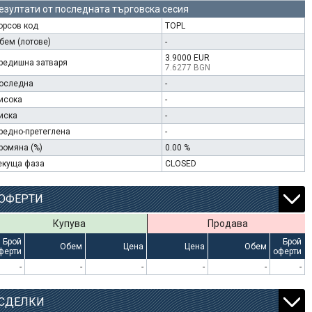
езултати от последната търговска сесия
орсов код
TOPL
бем (лотове)
-
3.9000 EUR
редишна затваря
7.6277 BGN
оследна
-
исока
-
иска
-
редно-претеглена
-
ромяна (%)
0.00 %
екуща фаза
CLOSED
ОФЕРТИ
Купува
Продава
Брой
Брой
Обем
Цена
Цена
Обем
ферти
оферти
-
-
-
-
-
-
СДЕЛКИ