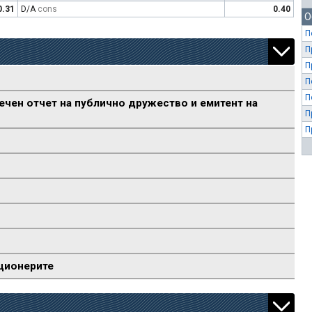
0.31
D/A
cons
0.40
О
П
П
П
П
П
ечен отчет на публично дружество и емитент на
П
П
ционерите