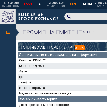
ПРОФИЛ НА ЕМИТЕНТ
-> TOPL
3
9000
ТОПЛИВО АД | TOPL |
0.00%
Данни за емитента и разкриване на информация
Сектор по КИД-2025
Клас по КИД-2025
Адрес
Град
Телефон
Интернет страница
Медии за разкриване на информация
Връзки с инвеститорите
Директор за връзки с инвеститорите