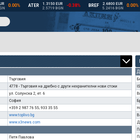
Д
Търговия
Б
4778 - Търговия на дребно с други нехранителни нови стоки
I
ул. Солунска 2, ет. 6
В
София
Б
+359 2 987 76 55; 933 35 55
Н
www.toplivo.bg
В
www.x3news.com
Д
П
П
Петя Павлова