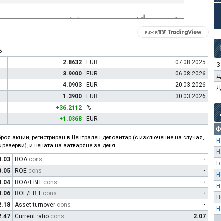
виж в
6
2.8632
EUR
07.08.2025
З
3.9000
EUR
06.08.2026
Д
4.0903
EUR
20.03.2026
Д
1.3900
EUR
30.03.2026
+36.2112
%
-
+1.0368
EUR
-
Ф
роя акции, регистриран в Централен депозитар (с изключение на случая,
Н
 резерви), и цената на затваряне за деня.
Н
0.03
ROA
cons
-
Г
0.05
ROE
cons
-
Н
0.04
ROA/EBIT
cons
-
Н
0.06
ROE/EBIT
cons
-
Н
2.18
Asset turnover
cons
-
Н
2.47
Current ratio
cons
2.07