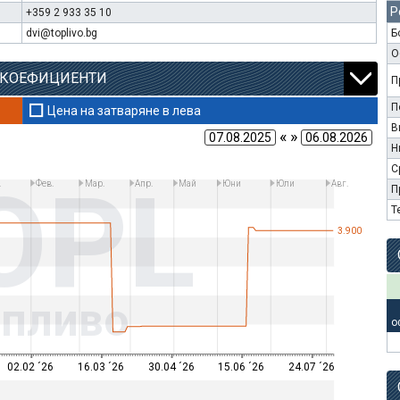
Р
+359 2 933 35 10
dvi@toplivo.bg
Б
О
 КОЕФИЦИЕНТИ
П
П
Цена на затваряне в лева
В
« »
Н
С
OPL
.
Фев.
Мар.
Апр.
Май
Юни
Юли
Авг.
П
Т
3.900
опливо
о
02.02 ´26
16.03 ´26
30.04 ´26
15.06 ´26
24.07 ´26