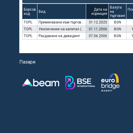
Валута
Борсов
Дата на
По
Вид
на
код
корекция
търговия
TOPL
Преминаване към търговия в Евро
31.12.2025
BGN
TOPL
Увеличение на капитал (права)
01.11.2006
BGN
TOPL
Раздаване на дивидент
07.06.2006
BGN
Пазари