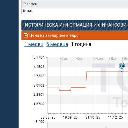
Телефон
E-mail
ИСТОРИЧЕСКА ИНФОРМАЦИЯ И ФИНАНСОВИ
Цена на затваряне в евро
1 месец
6 месеца
1 година
T
5.1704
Сеп.
Окт.
Ноем.
Дек.
Ян
EU
4.4503
3.7303
3.0102
2.2901
Т
1.5700
08.08 ´25
19.09 ´25
31.10 ´25
11.12 ´25
8 400