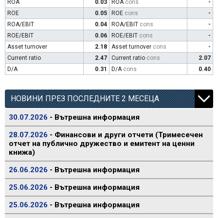
ROA
0.03
ROA
cons
-
ROE
0.05
ROE
cons
-
ROA/EBIT
0.04
ROA/EBIT
cons
-
ROE/EBIT
0.06
ROE/EBIT
cons
-
Asset turnover
2.18
Asset turnover
cons
-
Current ratio
2.47
Current ratio
cons
2.07
D/A
0.31
D/A
cons
0.40
НОВИНИ ПРЕЗ ПОСЛЕДНИТЕ 2 МЕСЕЦА
30.07.2026
- Вътрешна информация
28.07.2026
- Финансови и други отчети (Тримесечен
отчет на публично дружество и емитент на ценни
книжа)
26.06.2026
- Вътрешна информация
25.06.2026
- Вътрешна информация
25.06.2026
- Вътрешна информация