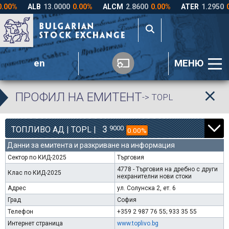
en
МЕНЮ
ПРОФИЛ НА ЕМИТЕНТ
-> TOPL
3
9000
ТОПЛИВО АД | TOPL |
0.00%
Данни за емитента и разкриване на информация
Сектор по КИД-2025
Търговия
4778 - Търговия на дребно с други
Клас по КИД-2025
нехранителни нови стоки
Адрес
ул. Солунска 2, ет. 6
Град
София
Телефон
+359 2 987 76 55; 933 35 55
Интернет страница
www.toplivo.bg