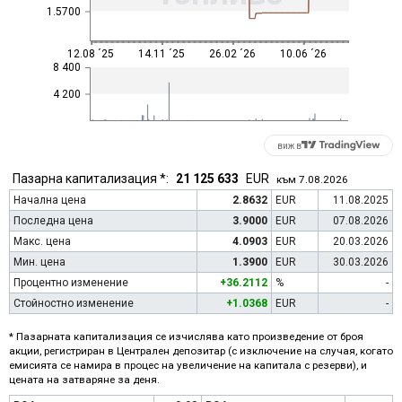
1.5700
12.08 ´25
14.11 ´25
26.02 ´26
10.06 ´26
8 400
4 200
виж в
Пазарна капитализация *:
21 125 633
EUR
към 7.08.2026
Начална цена
2.8632
EUR
11.08.2025
Последна цена
3.9000
EUR
07.08.2026
Макс. цена
4.0903
EUR
20.03.2026
Мин. цена
1.3900
EUR
30.03.2026
Процентно изменение
+36.2112
%
-
Стойностно изменение
+1.0368
EUR
-
* Пазарната капитализация се изчислява като произведение от броя
акции, регистриран в Централен депозитар (с изключение на случая, когато
емисията се намира в процес на увеличение на капитала с резерви), и
цената на затваряне за деня.