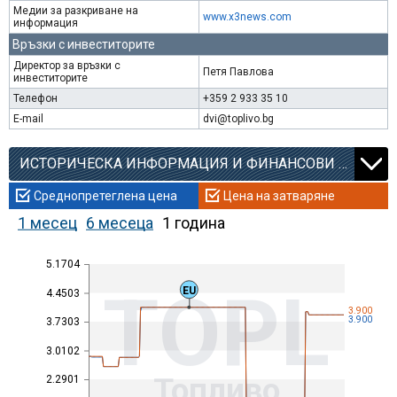
Медии за разкриване на
www.x3news.com
информация
Връзки с инвеститорите
Директор за връзки с
Петя Павлова
инвеститорите
Телефон
+359 2 933 35 10
E-mail
dvi@toplivo.bg
ИСТОРИЧЕСКА ИНФОРМАЦИЯ И ФИНАНСОВИ КОЕФИЦИЕНТИ
Среднопретеглена цена
Цена на затваряне
1 месец
6 месеца
1 година
5.1704
TOPL
EU
4.4503
3.900
3.900
3.7303
3.0102
Топливо
2.2901