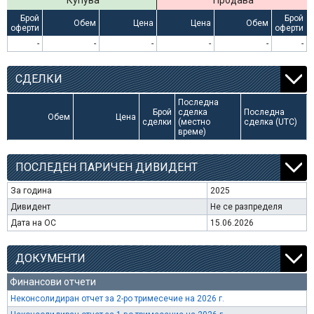
Купува
Продава
Брой
Брой
Обем
Цена
Цена
Обем
оферти
оферти
-
-
-
-
-
-
СДЕЛКИ
Последна
Брой
сделка
Последна
Обем
Цена
сделки
(местно
сделка (UTC)
време)
ПОСЛЕДЕН ПАРИЧЕН ДИВИДЕНТ
За година
2025
Дивидент
Не се разпределя
Дата на ОС
15.06.2026
ДОКУМЕНТИ
Финансови отчети
Неконсолидиран отчет за 2-ро тримесечие на 2026 г.