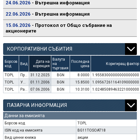
24.06.2026
- Вътрешна информация
22.06.2026
- Вътрешна информация
15.06.2026
- Протокол от Общо събрание на
акционерите
КОРПОРАТИВНИ СЪБИТИЯ
Валута
Борсов
Дата на
Последна
Вид
на
Коригиращ фактор
код
корекция
цена
търговия
TOPL
Преминаване към търговия в Евро
31.12.2025
BGN
8.0000
1.95583000000000000000
TOPL
Увеличение на капитал (права)
01.11.2006
BGN
15.8500
1.09567261164109000000
TOPL
Раздаване на дивидент
07.06.2006
BGN
10.3100
1.02485089463221000000
ПАЗАРНА ИНФОРМАЦИЯ
Данни за емисията
Борсов код
TOPL
ISIN код на емисията
BG11TOSOAT18
Вид ценни книжа
акции