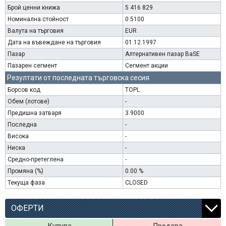
Брой ценни книжа
5 416 829
Номинална стойност
0.5100
Валута на търговия
EUR
Дата на въвеждане на търговия
01.12.1997
Пазар
Алтернативен пазар BaSE
Пазарен сегмент
Сегмент акции
Резултати от последната търговска сесия
Борсов код
TOPL
Обем (лотове)
-
Предишна затваря
3.9000
Последна
-
Висока
-
Ниска
-
Средно-претеглена
-
Промяна (%)
0.00 %
Текуща фаза
CLOSED
ОФЕРТИ