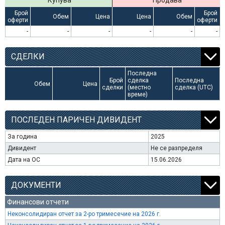
Купува
Продава
Брой
Брой
Обем
Цена
Цена
Обем
оферти
оферти
-
-
-
-
-
-
СДЕЛКИ
Последна
Брой
сделка
Последна
Обем
Цена
сделки
(местно
сделка (UTC)
време)
ПОСЛЕДЕН ПАРИЧЕН ДИВИДЕНТ
За година
2025
Дивидент
Не се разпределя
Дата на ОС
15.06.2026
ДОКУМЕНТИ
Финансови отчети
Неконсолидиран отчет за 2-ро тримесечие на 2026 г.