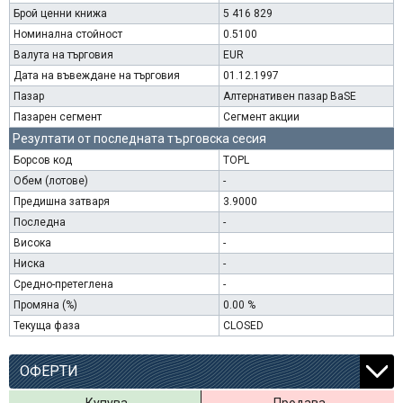
Брой ценни книжа
5 416 829
Номинална стойност
0.5100
Валута на търговия
EUR
Дата на въвеждане на търговия
01.12.1997
Пазар
Алтернативен пазар BaSE
Пазарен сегмент
Сегмент акции
Резултати от последната търговска сесия
Борсов код
TOPL
Обем (лотове)
-
Предишна затваря
3.9000
Последна
-
Висока
-
Ниска
-
Средно-претеглена
-
Промяна (%)
0.00 %
Текуща фаза
CLOSED
ОФЕРТИ