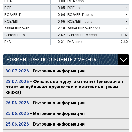
ROA
0.03
ROA
cons
-
ROE
0.05
ROE
cons
-
ROA/EBIT
0.04
ROA/EBIT
cons
-
ROE/EBIT
0.06
ROE/EBIT
cons
-
Asset turnover
2.18
Asset turnover
cons
-
Current ratio
2.47
Current ratio
cons
2.07
D/A
0.31
D/A
cons
0.40
НОВИНИ ПРЕЗ ПОСЛЕДНИТЕ 2 МЕСЕЦА
30.07.2026
- Вътрешна информация
28.07.2026
- Финансови и други отчети (Тримесечен
отчет на публично дружество и емитент на ценни
книжа)
26.06.2026
- Вътрешна информация
25.06.2026
- Вътрешна информация
25.06.2026
- Вътрешна информация