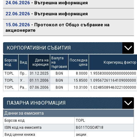
24.06.2026
- Вътрешна информация
22.06.2026
- Вътрешна информация
15.06.2026
- Протокол от Общо събрание на
акционерите
КОРПОРАТИВНИ СЪБИТИЯ
Валута
Борсов
Дата на
Последна
Вид
на
Коригиращ фактор
код
корекция
цена
търговия
TOPL
Преминаване към търговия в Евро
31.12.2025
BGN
8.0000
1.95583000000000000000
TOPL
Увеличение на капитал (права)
01.11.2006
BGN
15.8500
1.09567261164109000000
TOPL
Раздаване на дивидент
07.06.2006
BGN
10.3100
1.02485089463221000000
ПАЗАРНА ИНФОРМАЦИЯ
Данни за емисията
Борсов код
TOPL
ISIN код на емисията
BG11TOSOAT18
Вид ценни книжа
акции