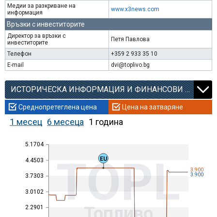
Медии за разкриване на
www.x3news.com
информация
Връзки с инвеститорите
Директор за връзки с
Петя Павлова
инвеститорите
Телефон
+359 2 933 35 10
E-mail
dvi@toplivo.bg
ИСТОРИЧЕСКА ИНФОРМАЦИЯ И ФИНАНСОВИ КОЕФИЦИЕНТИ
Среднопретеглена цена
Цена на затваряне
1 месец
6 месеца
1 година
5.1704
TOPL
EU
4.4503
3.900
3.900
3.7303
3.0102
Топливо
2.2901