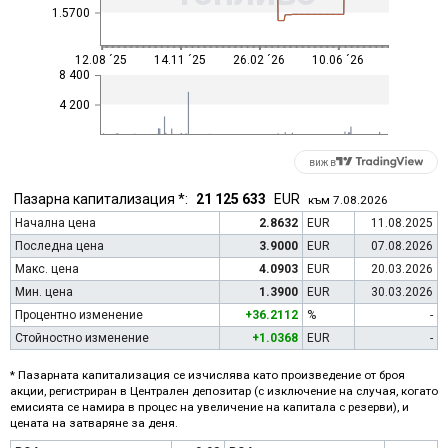
1.5700
12.08 ´25
14.11 ´25
26.02 ´26
10.06 ´26
8 400
4 200
виж в
Пазарна капитализация *:
21 125 633
EUR
към 7.08.2026
Начална цена
2.8632
EUR
11.08.2025
Последна цена
3.9000
EUR
07.08.2026
Макс. цена
4.0903
EUR
20.03.2026
Мин. цена
1.3900
EUR
30.03.2026
Процентно изменение
+36.2112
%
-
Стойностно изменение
+1.0368
EUR
-
* Пазарната капитализация се изчислява като произведение от броя
акции, регистриран в Централен депозитар (с изключение на случая, когато
емисията се намира в процес на увеличение на капитала с резерви), и
цената на затваряне за деня.