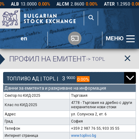
en
МЕНЮ
ПРОФИЛ НА ЕМИТЕНТ
-> TOPL
3
9000
ТОПЛИВО АД | TOPL |
0.00%
Данни за емитента и разкриване на информация
Сектор по КИД-2025
Търговия
4778 - Търговия на дребно с други
Клас по КИД-2025
нехранителни нови стоки
Адрес
ул. Солунска 2, ет. 6
Град
София
Телефон
+359 2 987 76 55; 933 35 55
Интернет страница
www.toplivo.bg