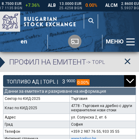
en
МЕНЮ
ПРОФИЛ НА ЕМИТЕНТ
-> TOPL
3
9000
ТОПЛИВО АД | TOPL |
0.00%
Данни за емитента и разкриване на информация
Сектор по КИД-2025
Търговия
4778 - Търговия на дребно с други
Клас по КИД-2025
нехранителни нови стоки
Адрес
ул. Солунска 2, ет. 6
Град
София
Телефон
+359 2 987 76 55; 933 35 55
Интернет страница
www.toplivo.bg