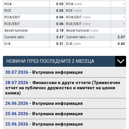
ROA
0.03
ROA
cons
-
ROE
0.05
ROE
cons
-
ROA/EBIT
0.04
ROA/EBIT
cons
-
ROE/EBIT
0.06
ROE/EBIT
cons
-
Asset turnover
2.18
Asset turnover
cons
-
Current ratio
2.47
Current ratio
cons
2.07
D/A
0.31
D/A
cons
0.40
НОВИНИ ПРЕЗ ПОСЛЕДНИТЕ 2 МЕСЕЦА
30.07.2026
- Вътрешна информация
28.07.2026
- Финансови и други отчети (Тримесечен
отчет на публично дружество и емитент на ценни
книжа)
26.06.2026
- Вътрешна информация
25.06.2026
- Вътрешна информация
25.06.2026
- Вътрешна информация