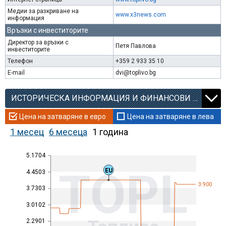
Медии за разкриване на
www.x3news.com
информация
Връзки с инвеститорите
Директор за връзки с
Петя Павлова
инвеститорите
Телефон
+359 2 933 35 10
E-mail
dvi@toplivo.bg
ИСТОРИЧЕСКА ИНФОРМАЦИЯ И ФИНАНСОВИ КОЕФИЦИЕНТИ
Цена на затваряне в евро
Цена на затваряне в лева
1 месец
6 месеца
1 година
5.1704
TOPL
EU
4.4503
3.900
3.7303
3.0102
2.2901