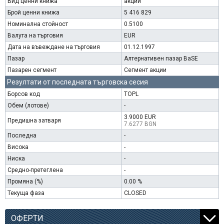
Вид ценни книжа
акции
Брой ценни книжа
5 416 829
Номинална стойност
0.5100
Валута на търговия
EUR
Дата на въвеждане на търговия
01.12.1997
Пазар
Алтернативен пазар BaSE
Пазарен сегмент
Сегмент акции
Резултати от последната търговска сесия
Борсов код
TOPL
Обем (лотове)
-
3.9000 EUR
Предишна затваря
7.6277 BGN
Последна
-
Висока
-
Ниска
-
Средно-претеглена
-
Промяна (%)
0.00 %
Текуща фаза
CLOSED
ОФЕРТИ