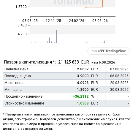
Топливо
1.5700
08.08 ´25
12.11 ´25
24.02 ´26
08.06 ´26
8 400
4 200
виж в
Пазарна капитализация *:
21 125 633
EUR
към 6.08.2026
Начална цена
2.8632
EUR
07.08.2025
Последна цена
3.9000
EUR
06.08.2026
Макс. цена
4.0903
EUR
20.03.2026
Мин. цена
1.3900
EUR
30.03.2026
Процентно изменение
+36.2112
%
-
Стойностно изменение
+1.0368
EUR
-
* Пазарната капитализация се изчислява като произведение от броя
акции, регистриран в Централен депозитар (с изключение на случая, когато
емисията се намира в процес на увеличение на капитала с резерви), и
цената на затваряне за деня.