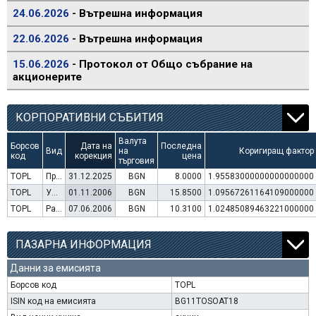
24.06.2026
- Вътрешна информация
22.06.2026
- Вътрешна информация
15.06.2026
- Протокол от Общо събрание на
акционерите
КОРПОРАТИВНИ СЪБИТИЯ
Валута
Борсов
Дата на
Последна
Вид
на
Коригиращ фактор
код
корекция
цена
търговия
TOPL
Преминаване към търговия в Евро
31.12.2025
BGN
8.0000
1.95583000000000000000
TOPL
Увеличение на капитал (права)
01.11.2006
BGN
15.8500
1.09567261164109000000
TOPL
Раздаване на дивидент
07.06.2006
BGN
10.3100
1.02485089463221000000
ПАЗАРНА ИНФОРМАЦИЯ
Данни за емисията
Борсов код
TOPL
ISIN код на емисията
BG11TOSOAT18