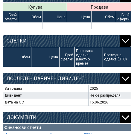
Купува
Продава
Брой
Брой
Обем
Цена
Цена
Обем
оферти
оферти
-
-
-
-
-
-
СДЕЛКИ
Последна
Брой
сделка
Последна
Обем
Цена
сделки
(местно
сделка (UTC)
време)
ПОСЛЕДЕН ПАРИЧЕН ДИВИДЕНТ
За година
2025
Дивидент
Не се разпределя
Дата на ОС
15.06.2026
ДОКУМЕНТИ
Финансови отчети