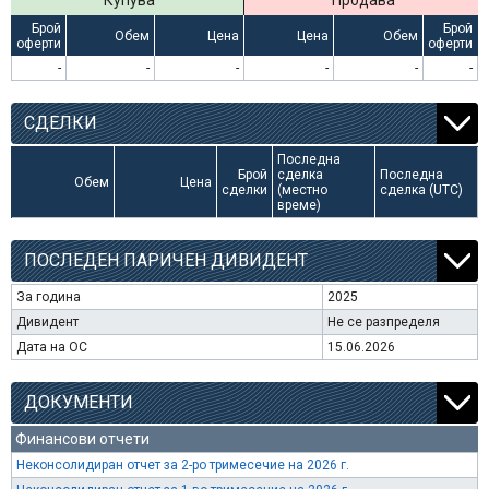
Купува
Продава
Брой
Брой
Обем
Цена
Цена
Обем
оферти
оферти
-
-
-
-
-
-
СДЕЛКИ
Последна
Брой
сделка
Последна
Обем
Цена
сделки
(местно
сделка (UTC)
време)
ПОСЛЕДЕН ПАРИЧЕН ДИВИДЕНТ
За година
2025
Дивидент
Не се разпределя
Дата на ОС
15.06.2026
ДОКУМЕНТИ
Финансови отчети
Неконсолидиран отчет за 2-ро тримесечие на 2026 г.