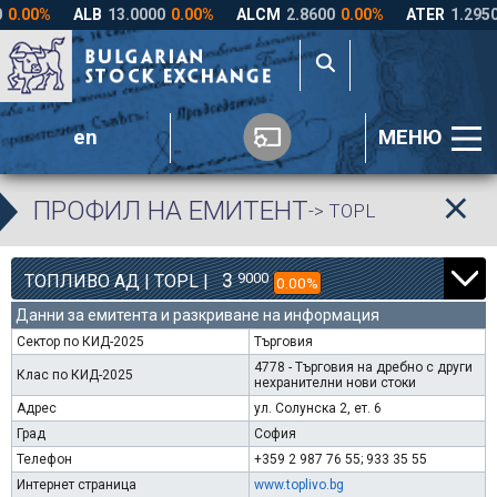
en
МЕНЮ
ПРОФИЛ НА ЕМИТЕНТ
-> TOPL
3
9000
ТОПЛИВО АД | TOPL |
0.00%
Данни за емитента и разкриване на информация
Сектор по КИД-2025
Търговия
4778 - Търговия на дребно с други
Клас по КИД-2025
нехранителни нови стоки
Адрес
ул. Солунска 2, ет. 6
Град
София
Телефон
+359 2 987 76 55; 933 35 55
Интернет страница
www.toplivo.bg