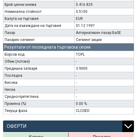
Брой ценни книжа
5 416 829
Номинална стойност
0.5100
Валута на търговия
EUR
Дата на въвеждане на търговия
01.12.1997
Пазар
Алтернативен пазар BaSE
Пазарен сегмент
Сегмент акции
Резултати от последната търговска сесия
Борсов код
TOPL
Обем (лотове)
-
Предишна затваря
3.9000
Последна
-
Висока
-
Ниска
-
Средно-претеглена
-
Промяна (%)
0.00 %
Текуща фаза
CLOSED
ОФЕРТИ