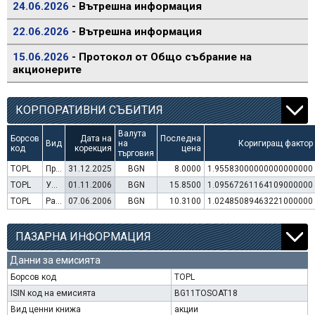
24.06.2026
- Вътрешна информация
22.06.2026
- Вътрешна информация
15.06.2026
- Протокол от Общо събрание на
акционерите
КОРПОРАТИВНИ СЪБИТИЯ
Валута
Борсов
Дата на
Последна
Вид
на
Коригиращ фактор
код
корекция
цена
търговия
TOPL
Преминаване към търговия в Евро
31.12.2025
BGN
8.0000
1.95583000000000000000
TOPL
Увеличение на капитал (права)
01.11.2006
BGN
15.8500
1.09567261164109000000
TOPL
Раздаване на дивидент
07.06.2006
BGN
10.3100
1.02485089463221000000
ПАЗАРНА ИНФОРМАЦИЯ
Данни за емисията
Борсов код
TOPL
ISIN код на емисията
BG11TOSOAT18
Вид ценни книжа
акции