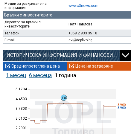
Медии за разкриване на
www.x3news.com
информация
Връзки с инвеститорите
Директор за връзки с
Петя Павлова
инвеститорите
Телефон
+359 2 933 35 10
E-mail
dvi@toplivo.bg
ИСТОРИЧЕСКА ИНФОРМАЦИЯ И ФИНАНСОВИ КОЕФИЦИЕНТИ
Среднопретеглена цена
Цена на затваряне
1 месец
6 месеца
1 година
5.1704
TOPL
EU
4.4503
3.900
3.900
3.7303
3.0102
Топливо
2.2901