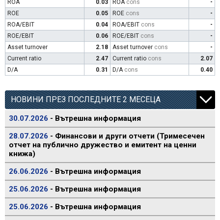
ROA
0.03
ROA
cons
-
ROE
0.05
ROE
cons
-
ROA/EBIT
0.04
ROA/EBIT
cons
-
ROE/EBIT
0.06
ROE/EBIT
cons
-
Asset turnover
2.18
Asset turnover
cons
-
Current ratio
2.47
Current ratio
cons
2.07
D/A
0.31
D/A
cons
0.40
НОВИНИ ПРЕЗ ПОСЛЕДНИТЕ 2 МЕСЕЦА
30.07.2026
- Вътрешна информация
28.07.2026
- Финансови и други отчети (Тримесечен
отчет на публично дружество и емитент на ценни
книжа)
26.06.2026
- Вътрешна информация
25.06.2026
- Вътрешна информация
25.06.2026
- Вътрешна информация