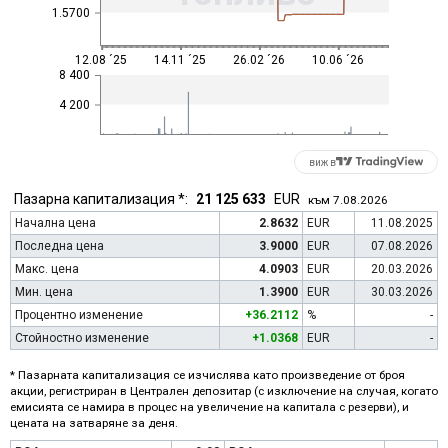
1.5700
12.08 ´25
14.11 ´25
26.02 ´26
10.06 ´26
8 400
4 200
виж в
Пазарна капитализация *:
21 125 633
EUR
към 7.08.2026
Начална цена
2.8632
EUR
11.08.2025
Последна цена
3.9000
EUR
07.08.2026
Макс. цена
4.0903
EUR
20.03.2026
Мин. цена
1.3900
EUR
30.03.2026
Процентно изменение
+36.2112
%
-
Стойностно изменение
+1.0368
EUR
-
* Пазарната капитализация се изчислява като произведение от броя
акции, регистриран в Централен депозитар (с изключение на случая, когато
емисията се намира в процес на увеличение на капитала с резерви), и
цената на затваряне за деня.