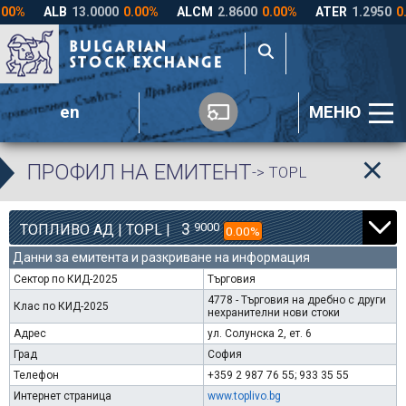
en
МЕНЮ
ПРОФИЛ НА ЕМИТЕНТ
-> TOPL
3
9000
ТОПЛИВО АД | TOPL |
0.00%
Данни за емитента и разкриване на информация
Сектор по КИД-2025
Търговия
4778 - Търговия на дребно с други
Клас по КИД-2025
нехранителни нови стоки
Адрес
ул. Солунска 2, ет. 6
Град
София
Телефон
+359 2 987 76 55; 933 35 55
Интернет страница
www.toplivo.bg