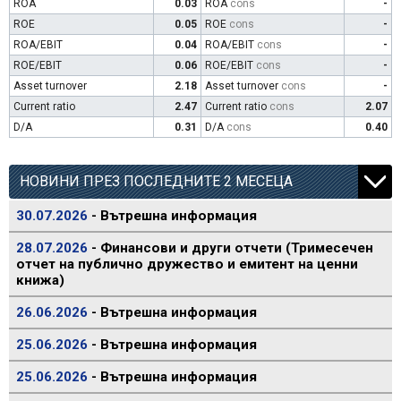
ROA
0.03
ROA
cons
-
ROE
0.05
ROE
cons
-
ROA/EBIT
0.04
ROA/EBIT
cons
-
ROE/EBIT
0.06
ROE/EBIT
cons
-
Asset turnover
2.18
Asset turnover
cons
-
Current ratio
2.47
Current ratio
cons
2.07
D/A
0.31
D/A
cons
0.40
НОВИНИ ПРЕЗ ПОСЛЕДНИТЕ 2 МЕСЕЦА
30.07.2026
- Вътрешна информация
28.07.2026
- Финансови и други отчети (Тримесечен
отчет на публично дружество и емитент на ценни
книжа)
26.06.2026
- Вътрешна информация
25.06.2026
- Вътрешна информация
25.06.2026
- Вътрешна информация