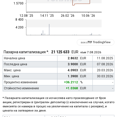
1.5700
12.08 ´25
14.11 ´25
26.02 ´26
10.06 ´26
8 400
4 200
виж в
Пазарна капитализация *:
21 125 633
EUR
към 7.08.2026
Начална цена
2.8632
EUR
11.08.2025
Последна цена
3.9000
EUR
07.08.2026
Макс. цена
4.0903
EUR
20.03.2026
Мин. цена
1.3900
EUR
30.03.2026
Процентно изменение
+36.2112
%
-
Стойностно изменение
+1.0368
EUR
-
* Пазарната капитализация се изчислява като произведение от броя
акции, регистриран в Централен депозитар (с изключение на случая, когато
емисията се намира в процес на увеличение на капитала с резерви), и
цената на затваряне за деня.