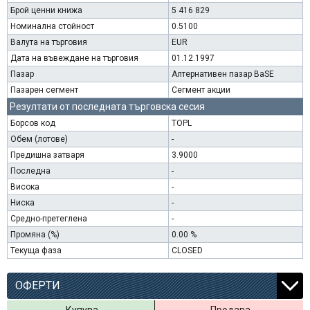
Брой ценни книжа
5 416 829
Номинална стойност
0.5100
Валута на търговия
EUR
Дата на въвеждане на търговия
01.12.1997
Пазар
Алтернативен пазар BaSE
Пазарен сегмент
Сегмент акции
Резултати от последната търговска сесия
Борсов код
TOPL
Обем (лотове)
-
Предишна затваря
3.9000
Последна
-
Висока
-
Ниска
-
Средно-претеглена
-
Промяна (%)
0.00 %
Текуща фаза
CLOSED
ОФЕРТИ