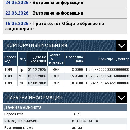
24.06.2026
- Вътрешна информация
22.06.2026
- Вътрешна информация
15.06.2026
- Протокол от Общо събрание на
акционерите
КОРПОРАТИВНИ СЪБИТИЯ
Валута
Борсов
Дата на
Последна
Вид
на
Коригиращ фактор
код
корекция
цена
търговия
TOPL
Преминаване към търговия в Евро
31.12.2025
BGN
8.0000
1.95583000000000000000
TOPL
Увеличение на капитал (права)
01.11.2006
BGN
15.8500
1.09567261164109000000
TOPL
Раздаване на дивидент
07.06.2006
BGN
10.3100
1.02485089463221000000
ПАЗАРНА ИНФОРМАЦИЯ
Данни за емисията
Борсов код
TOPL
ISIN код на емисията
BG11TOSOAT18
Вид ценни книжа
акции