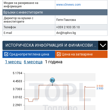
Медии за разкриване на
www.x3news.com
информация
Връзки с инвеститорите
Директор за връзки с
Петя Павлова
инвеститорите
Телефон
+359 2 933 35 10
E-mail
dvi@toplivo.bg
ИСТОРИЧЕСКА ИНФОРМАЦИЯ И ФИНАНСОВИ КОЕФИЦИЕНТИ
Среднопретеглена цена
Цена на затваряне
1 месец
6 месеца
1 година
5.1704
TOPL
EU
4.4503
3.900
3.900
3.7303
3.0102
Топливо
2.2901