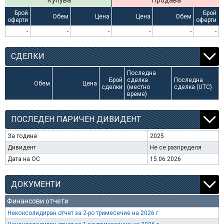
Купува
Продава
Брой
Брой
Обем
Цена
Цена
Обем
оферти
оферти
-
-
-
-
-
-
СДЕЛКИ
Последна
Брой
сделка
Последна
Обем
Цена
сделки
(местно
сделка (UTC)
време)
ПОСЛЕДЕН ПАРИЧЕН ДИВИДЕНТ
За година
2025
Дивидент
Не се разпределя
Дата на ОС
15.06.2026
ДОКУМЕНТИ
Финансови отчети
Неконсолидиран отчет за 2-ро тримесечие на 2026 г.