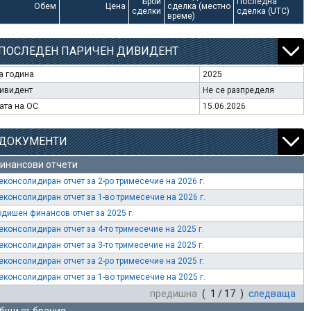
Брой
Последна
Обем
Цена
сделка (местно
сделки
сделка (UTC)
време)
ПОСЛЕДЕН ПАРИЧЕН ДИВИДЕНТ
а година
2025
ивидент
Не се разпределя
ата на ОС
15.06.2026
ДОКУМЕНТИ
инансови отчети
еконсолидиран отчет за 2-ро тримесечие на 2026 г.
еконсолидиран отчет за 1-во тримесечие на 2026 г.
одишен финансов отчет за 2025 г.
еконсолидиран отчет за 4-то тримесечие на 2025 г.
еконсолидиран отчет за 3-то тримесечие на 2025 г.
еконсолидиран отчет за 2-ро тримесечие на 2025 г.
еконсолидиран отчет за 1-во тримесечие на 2025 г.
предишна
( 1 / 17 )
следваща