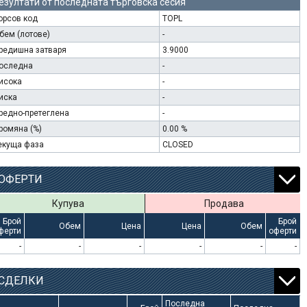
езултати от последната търговска сесия
орсов код
TOPL
бем (лотове)
-
редишна затваря
3.9000
оследна
-
исока
-
иска
-
редно-претеглена
-
ромяна (%)
0.00 %
екуща фаза
CLOSED
ОФЕРТИ
Купува
Продава
Брой
Брой
Обем
Цена
Цена
Обем
ферти
оферти
-
-
-
-
-
-
СДЕЛКИ
Последна