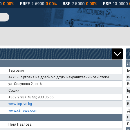
Д
Търговия
Б
4778 - Търговия на дребно с други нехранителни нови стоки
I
ул. Солунска 2, ет. 6
В
София
Б
+359 2 987 76 55; 933 35 55
Н
www.toplivo.bg
В
www.x3news.com
Д
П
П
Петя Павлова