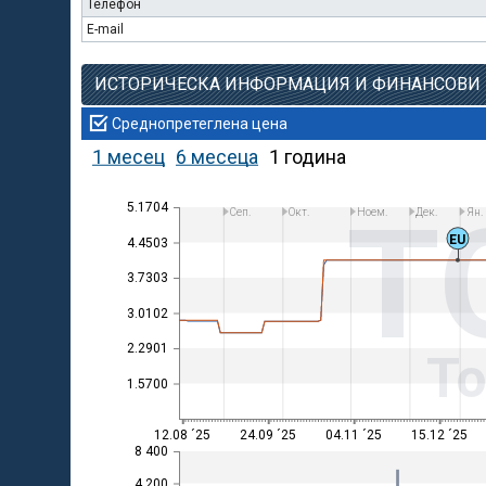
Телефон
E-mail
ИСТОРИЧЕСКА ИНФОРМАЦИЯ И ФИНАНСОВИ
Среднопретеглена цена
1 месец
6 месеца
1 година
T
5.1704
Сеп.
Окт.
Ноем.
Дек.
Ян.
EU
4.4503
3.7303
3.0102
2.2901
Т
1.5700
12.08 ´25
24.09 ´25
04.11 ´25
15.12 ´25
8 400
4 200