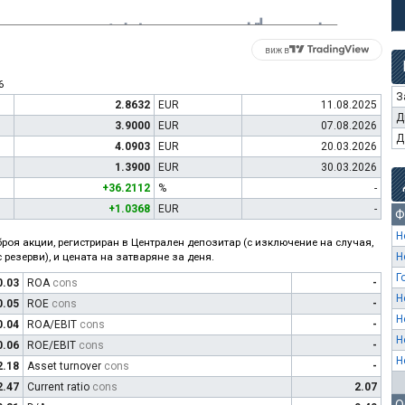
виж в
6
З
2.8632
EUR
11.08.2025
Д
3.9000
EUR
07.08.2026
Д
4.0903
EUR
20.03.2026
1.3900
EUR
30.03.2026
+36.2112
%
-
+1.0368
EUR
-
Ф
Н
роя акции, регистриран в Централен депозитар (с изключение на случая,
 резерви), и цената на затваряне за деня.
Н
Г
0.03
ROA
cons
-
Н
0.05
ROE
cons
-
Н
0.04
ROA/EBIT
cons
-
Н
0.06
ROE/EBIT
cons
-
Н
2.18
Asset turnover
cons
-
2.47
Current ratio
cons
2.07