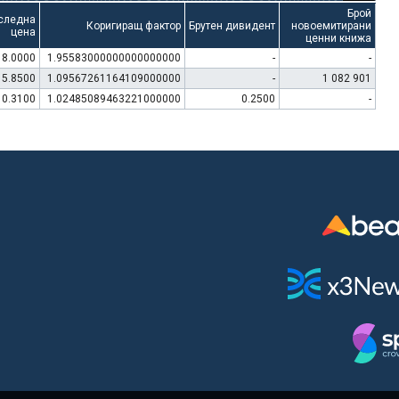
Брой
следна
Коригиращ фактор
Брутен дивидент
новоемитирани
цена
ценни книжа
8.0000
1.95583000000000000000
-
-
15.8500
1.09567261164109000000
-
1 082 901
10.3100
1.02485089463221000000
0.2500
-