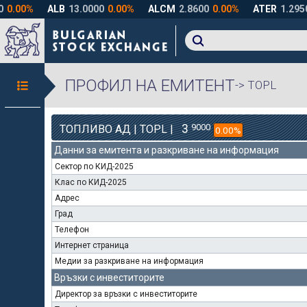
ПРОФИЛ НА ЕМИТЕНТ
-> TOPL
3
9000
ТОПЛИВО АД | TOPL |
0.00%
Данни за емитента и разкриване на информация
Сектор по КИД-2025
Клас по КИД-2025
Адрес
Град
Телефон
Интернет страница
Медии за разкриване на информация
Връзки с инвеститорите
Директор за връзки с инвеститорите