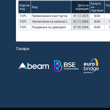
Валута
Борсов
Дата на
По
Вид
на
код
корекция
търговия
TOPL
Преминаване към търговия в Евро
31.12.2025
BGN
TOPL
Увеличение на капитал (права)
01.11.2006
BGN
TOPL
Раздаване на дивидент
07.06.2006
BGN
Пазари