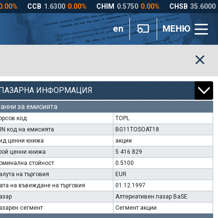
en
МЕНЮ
ПАЗАРНА ИНФОРМАЦИЯ
анни за емисията
орсов код
TOPL
SIN код на емисията
BG11TOSOAT18
ид ценни книжа
акции
рой ценни книжа
5 416 829
оминална стойност
0.5100
алута на търговия
EUR
ата на въвеждане на търговия
01.12.1997
азар
Алтернативен пазар BaSE
азарен сегмент
Сегмент акции