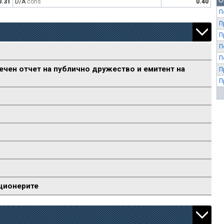
О
0.31
D/A
cons
0.40
П
П
П
П
П
ечен отчет на публично дружество и емитент на
П
П
ционерите