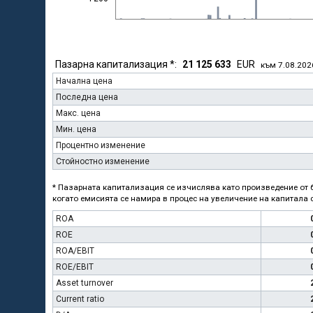
Пазарна капитализация *:
21 125 633
EUR
към 7.08.202
Начална цена
Последна цена
Макс. цена
Мин. цена
Процентно изменение
Стойностно изменение
* Пазарната капитализация се изчислява като произведение от б
когато емисията се намира в процес на увеличение на капитала с
ROA
ROE
ROA/EBIT
ROE/EBIT
Asset turnover
Current ratio