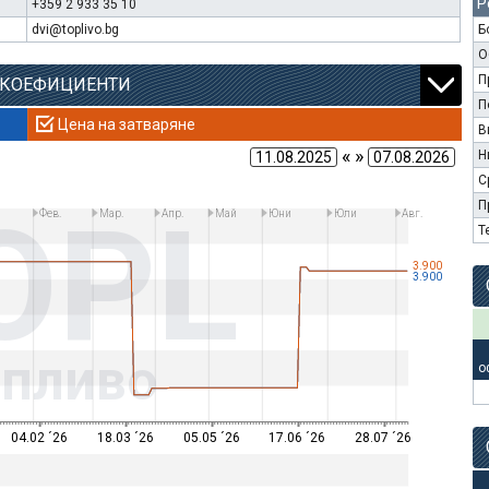
Р
+359 2 933 35 10
dvi@toplivo.bg
Б
О
П
 КОЕФИЦИЕНТИ
П
Цена на затваряне
В
« »
Н
С
OPL
П
Фев.
Мар.
Апр.
Май
Юни
Юли
Авг.
Т
3.900
3.900
опливо
о
04.02 ´26
18.03 ´26
05.05 ´26
17.06 ´26
28.07 ´26