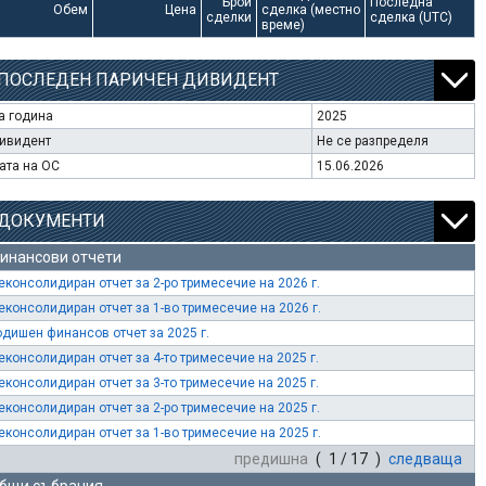
Брой
Последна
Обем
Цена
сделка (местно
сделки
сделка (UTC)
време)
ПОСЛЕДЕН ПАРИЧЕН ДИВИДЕНТ
а година
2025
ивидент
Не се разпределя
ата на ОС
15.06.2026
ДОКУМЕНТИ
инансови отчети
еконсолидиран отчет за 2-ро тримесечие на 2026 г.
еконсолидиран отчет за 1-во тримесечие на 2026 г.
одишен финансов отчет за 2025 г.
еконсолидиран отчет за 4-то тримесечие на 2025 г.
еконсолидиран отчет за 3-то тримесечие на 2025 г.
еконсолидиран отчет за 2-ро тримесечие на 2025 г.
еконсолидиран отчет за 1-во тримесечие на 2025 г.
предишна
( 1 / 17 )
следваща