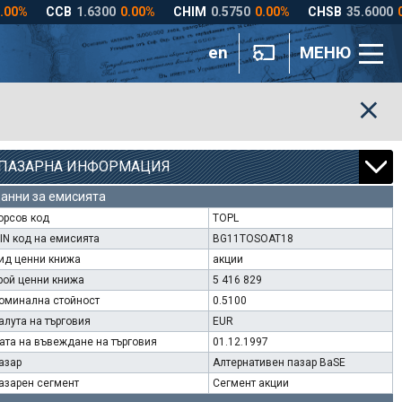
en
МЕНЮ
ПАЗАРНА ИНФОРМАЦИЯ
анни за емисията
орсов код
TOPL
SIN код на емисията
BG11TOSOAT18
ид ценни книжа
акции
рой ценни книжа
5 416 829
оминална стойност
0.5100
алута на търговия
EUR
ата на въвеждане на търговия
01.12.1997
азар
Алтернативен пазар BaSE
азарен сегмент
Сегмент акции