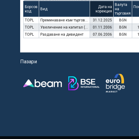
Валута
Борсов
Дата на
По
Вид
на
код
корекция
търговия
TOPL
Преминаване към търговия в Евро
31.12.2025
BGN
TOPL
Увеличение на капитал (права)
01.11.2006
BGN
TOPL
Раздаване на дивидент
07.06.2006
BGN
Пазари