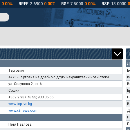
Д
Търговия
Б
4778 - Търговия на дребно с други нехранителни нови стоки
I
ул. Солунска 2, ет. 6
В
София
Б
+359 2 987 76 55; 933 35 55
Н
www.toplivo.bg
В
www.x3news.com
Д
П
П
Петя Павлова