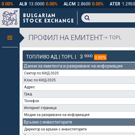
ПРОФИЛ НА ЕМИТЕНТ
-> TOPL
3
9000
ТОПЛИВО АД | TOPL |
0.00%
Данни за емитента и разкриване на информация
Сектор по КИД-2025
Клас по КИД-2025
Адрес
Град
Телефон
Интернет страница
Медии за разкриване на информация
Връзки с инвеститорите
Директор за връзки с инвеститорите