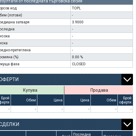
езултати от последната търговска сесия
орсов код
TOPL
бем (лотове)
-
редишна затваря
3.9000
оследна
-
исока
-
иска
-
редно-претеглена
-
ромяна (%)
0.00 %
екуща фаза
CLOSED
ОФЕРТИ
Купува
Продава
Брой
Брой
Обем
Цена
Цена
Обем
ферти
оферти
-
-
-
-
-
-
СДЕЛКИ
Последна