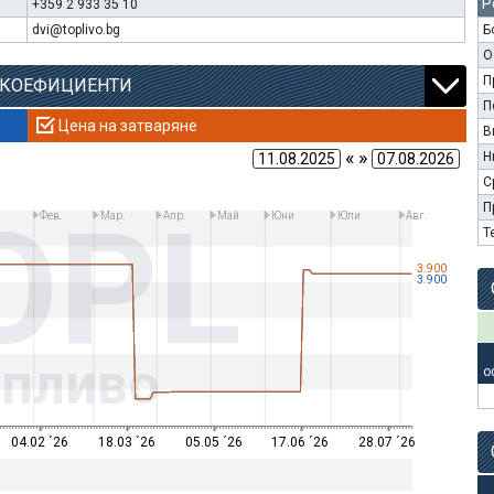
Р
+359 2 933 35 10
dvi@toplivo.bg
Б
О
П
 КОЕФИЦИЕНТИ
П
Цена на затваряне
В
« »
Н
С
OPL
П
Фев.
Мар.
Апр.
Май
Юни
Юли
Авг.
Т
3.900
3.900
опливо
о
04.02 ´26
18.03 ´26
05.05 ´26
17.06 ´26
28.07 ´26