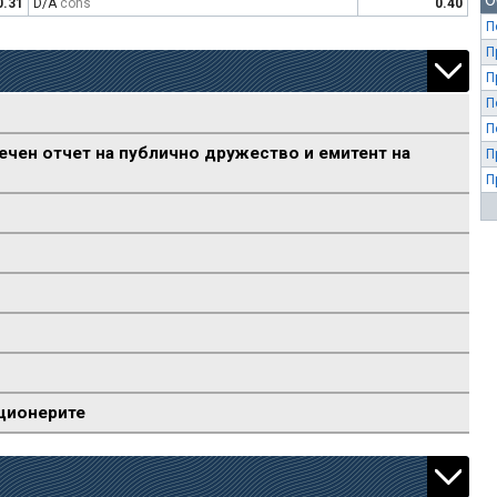
О
0.31
D/A
cons
0.40
П
П
П
П
П
ечен отчет на публично дружество и емитент на
П
П
ционерите