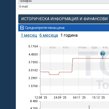
Телефон
E-mail
ИСТОРИЧЕСКА ИНФОРМАЦИЯ И ФИНАНСОВИ
Среднопретеглена цена
1 месец
6 месеца
1 година
T
5.1704
Сеп.
Окт.
Ноем.
Дек.
Ян.
EU
4.4503
3.7303
3.0102
2.2901
Т
1.5700
12.08 ´25
24.09 ´25
04.11 ´25
15.12 ´25
8 400
4 200