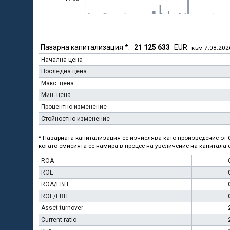
Пазарна капитализация *:
21 125 633
EUR
към 7.08.202
Начална цена
Последна цена
Макс. цена
Мин. цена
Процентно изменение
Стойностно изменение
* Пазарната капитализация се изчислява като произведение от б
когато емисията се намира в процес на увеличение на капитала с
ROA
ROE
ROA/EBIT
ROE/EBIT
Asset turnover
Current ratio