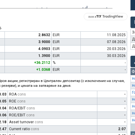
виж в
6
З
2.8632
EUR
11.08.2025
Д
3.9000
EUR
07.08.2026
Д
4.0903
EUR
20.03.2026
1.3900
EUR
30.03.2026
+36.2112
%
-
+1.0368
EUR
-
Ф
Н
роя акции, регистриран в Централен депозитар (с изключение на случая,
 резерви), и цената на затваряне за деня.
Н
Г
0.03
ROA
cons
-
Н
0.05
ROE
cons
-
Н
0.04
ROA/EBIT
cons
-
Н
0.06
ROE/EBIT
cons
-
Н
2.18
Asset turnover
cons
-
2.47
Current ratio
cons
2.07