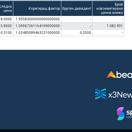
Брой
следна
Коригиращ фактор
Брутен дивидент
новоемитирани
цена
ценни книжа
8.0000
1.95583000000000000000
-
-
15.8500
1.09567261164109000000
-
1 082 901
10.3100
1.02485089463221000000
0.2500
-