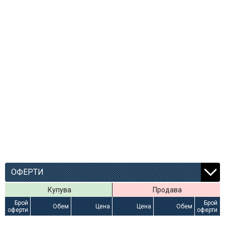
ОФЕРТИ
Купува
Продава
Брой
Брой
Обем
Цена
Цена
Обем
оферти
оферти