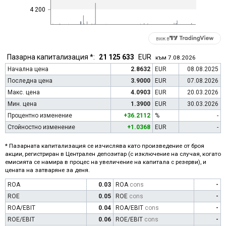
4 200
виж в
Пазарна капитализация *:
21 125 633
EUR
към 7.08.2026
Начална цена
2.8632
EUR
08.08.2025
Последна цена
3.9000
EUR
07.08.2026
Макс. цена
4.0903
EUR
20.03.2026
Мин. цена
1.3900
EUR
30.03.2026
Процентно изменение
+36.2112
%
-
Стойностно изменение
+1.0368
EUR
-
* Пазарната капитализация се изчислява като произведение от броя
акции, регистриран в Централен депозитар (с изключение на случая, когато
емисията се намира в процес на увеличение на капитала с резерви), и
цената на затваряне за деня.
ROA
0.03
ROA
cons
-
ROE
0.05
ROE
cons
-
ROA/EBIT
0.04
ROA/EBIT
cons
-
ROE/EBIT
0.06
ROE/EBIT
cons
-