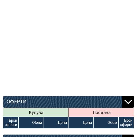
ОФЕРТИ
Купува
Продава
Брой
Брой
Обем
Цена
Цена
Обем
оферти
оферти