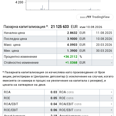
4 200
виж в
Пазарна капитализация *:
21 125 633
EUR
към 10.08.2026
Начална цена
2.8632
EUR
11.08.2025
Последна цена
3.9000
EUR
10.08.2026
Макс. цена
4.0903
EUR
20.03.2026
Мин. цена
1.3900
EUR
30.03.2026
Процентно изменение
+36.2112
%
-
Стойностно изменение
+1.0368
EUR
-
* Пазарната капитализация се изчислява като произведение от броя
акции, регистриран в Централен депозитар (с изключение на случая, когато
емисията се намира в процес на увеличение на капитала с резерви), и
цената на затваряне за деня.
ROA
0.03
ROA
cons
-
ROE
0.05
ROE
cons
-
ROA/EBIT
0.04
ROA/EBIT
cons
-
ROE/EBIT
0.06
ROE/EBIT
cons
-