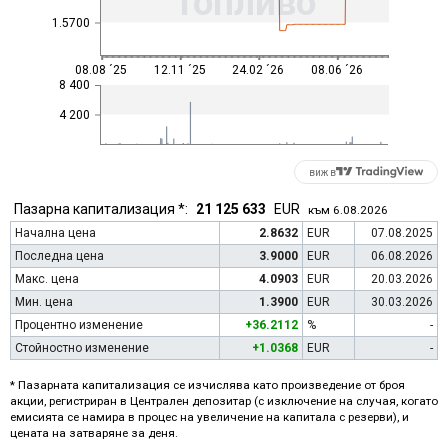
Топливо
1.5700
08.08 ´25
12.11 ´25
24.02 ´26
08.06 ´26
8 400
4 200
виж в
Пазарна капитализация *:
21 125 633
EUR
към 6.08.2026
Начална цена
2.8632
EUR
07.08.2025
Последна цена
3.9000
EUR
06.08.2026
Макс. цена
4.0903
EUR
20.03.2026
Мин. цена
1.3900
EUR
30.03.2026
Процентно изменение
+36.2112
%
-
Стойностно изменение
+1.0368
EUR
-
* Пазарната капитализация се изчислява като произведение от броя
акции, регистриран в Централен депозитар (с изключение на случая, когато
емисията се намира в процес на увеличение на капитала с резерви), и
цената на затваряне за деня.