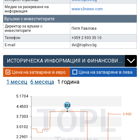
Медии за разкриване на
www.x3news.com
информация
Връзки с инвеститорите
Директор за връзки с
Петя Павлова
инвеститорите
Телефон
+359 2 933 35 10
E-mail
dvi@toplivo.bg
ИСТОРИЧЕСКА ИНФОРМАЦИЯ И ФИНАНСОВИ КОЕФИЦИЕНТИ
Цена на затваряне в евро
Цена на затваряне в лева
1 месец
6 месеца
1 година
5.1704
TOPL
EU
4.4503
3.900
3.7303
3.0102
2.2901