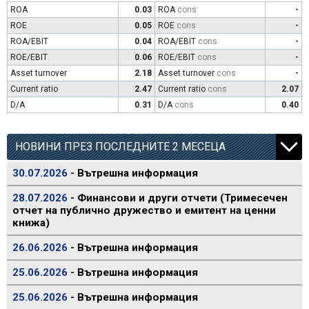
ROA
0.03
ROA
cons
-
ROE
0.05
ROE
cons
-
ROA/EBIT
0.04
ROA/EBIT
cons
-
ROE/EBIT
0.06
ROE/EBIT
cons
-
Asset turnover
2.18
Asset turnover
cons
-
Current ratio
2.47
Current ratio
cons
2.07
D/A
0.31
D/A
cons
0.40
НОВИНИ ПРЕЗ ПОСЛЕДНИТЕ 2 МЕСЕЦА
30.07.2026
- Вътрешна информация
28.07.2026
- Финансови и други отчети (Тримесечен
отчет на публично дружество и емитент на ценни
книжа)
26.06.2026
- Вътрешна информация
25.06.2026
- Вътрешна информация
25.06.2026
- Вътрешна информация