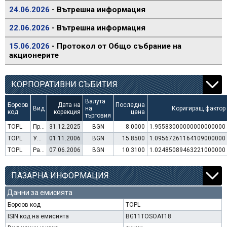
24.06.2026
- Вътрешна информация
22.06.2026
- Вътрешна информация
15.06.2026
- Протокол от Общо събрание на
акционерите
КОРПОРАТИВНИ СЪБИТИЯ
Валута
Борсов
Дата на
Последна
Вид
на
Коригиращ фактор
код
корекция
цена
търговия
TOPL
Преминаване към търговия в Евро
31.12.2025
BGN
8.0000
1.95583000000000000000
TOPL
Увеличение на капитал (права)
01.11.2006
BGN
15.8500
1.09567261164109000000
TOPL
Раздаване на дивидент
07.06.2006
BGN
10.3100
1.02485089463221000000
ПАЗАРНА ИНФОРМАЦИЯ
Данни за емисията
Борсов код
TOPL
ISIN код на емисията
BG11TOSOAT18