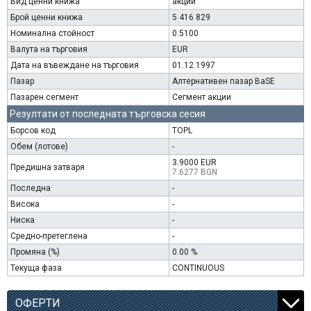
Вид ценни книжа
акции
Брой ценни книжа
5 416 829
Номинална стойност
0.5100
Валута на търговия
EUR
Дата на въвеждане на търговия
01.12.1997
Пазар
Алтернативен пазар BaSE
Пазарен сегмент
Сегмент акции
Резултати от последната търговска сесия
Борсов код
TOPL
Обем (лотове)
-
3.9000 EUR
Предишна затваря
7.6277 BGN
Последна
-
Висока
-
Ниска
-
Средно-претеглена
-
Промяна (%)
0.00 %
Текуща фаза
CONTINUOUS
ОФЕРТИ