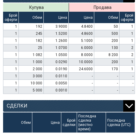
Купува
Продава
Брой
Брой
Обем
Цена
Цена
Обем
оферти
оферти
1
192
3.9000
4.8400
50
1
1
245
1.5200
4.8600
500
1
1
182
1.2600
5.1000
200
1
1
25
1.0700
6.0000
130
2
1
1 082
1.0500
8.0000
8 200
2
1
1 000
0.0290
10.0000
200
1
1
2 000
0.0190
24.6000
170
1
1
3 000
0.0110
-
-
-
1
10 000
0.0050
-
-
-
1
5 000
0.0010
-
-
-
СДЕЛКИ
Последна
Брой
сделка
Последна
Обем
Цена
сделки
(местно
сделка (UTC)
време)