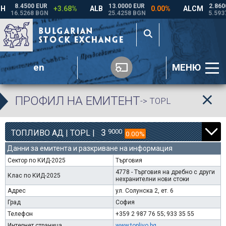
en
МЕНЮ
ПРОФИЛ НА ЕМИТЕНТ
-> TOPL
3
9000
ТОПЛИВО АД | TOPL |
0.00%
Данни за емитента и разкриване на информация
Сектор по КИД-2025
Търговия
4778 - Търговия на дребно с други
Клас по КИД-2025
нехранителни нови стоки
Адрес
ул. Солунска 2, ет. 6
Град
София
Телефон
+359 2 987 76 55; 933 35 55
Интернет страница
www.toplivo.bg