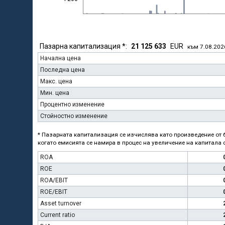
Пазарна капитализация *:
21 125 633
EUR
към 7.08.202
Начална цена
Последна цена
Макс. цена
Мин. цена
Процентно изменение
Стойностно изменение
* Пазарната капитализация се изчислява като произведение от б
когато емисията се намира в процес на увеличение на капитала с
ROA
ROE
ROA/EBIT
ROE/EBIT
Asset turnover
Current ratio