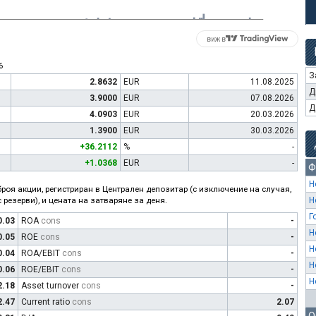
виж в
6
З
2.8632
EUR
11.08.2025
Д
3.9000
EUR
07.08.2026
Д
4.0903
EUR
20.03.2026
1.3900
EUR
30.03.2026
+36.2112
%
-
+1.0368
EUR
-
Ф
Н
роя акции, регистриран в Централен депозитар (с изключение на случая,
 резерви), и цената на затваряне за деня.
Н
Г
0.03
ROA
cons
-
Н
0.05
ROE
cons
-
Н
0.04
ROA/EBIT
cons
-
Н
0.06
ROE/EBIT
cons
-
Н
2.18
Asset turnover
cons
-
2.47
Current ratio
cons
2.07