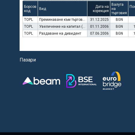
Валута
Борсов
Дата на
По
Вид
на
код
корекция
търговия
TOPL
Преминаване към търговия в Евро
31.12.2025
BGN
TOPL
Увеличение на капитал (права)
01.11.2006
BGN
TOPL
Раздаване на дивидент
07.06.2006
BGN
Пазари