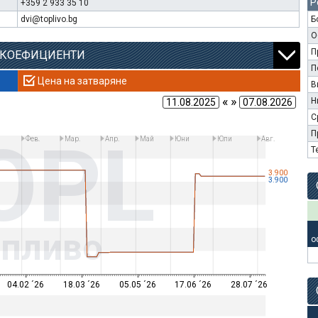
Р
+359 2 933 35 10
dvi@toplivo.bg
Б
О
П
 КОЕФИЦИЕНТИ
П
Цена на затваряне
В
« »
Н
С
OPL
П
Фев.
Мар.
Апр.
Май
Юни
Юли
Авг.
Т
3.900
3.900
опливо
о
04.02 ´26
18.03 ´26
05.05 ´26
17.06 ´26
28.07 ´26