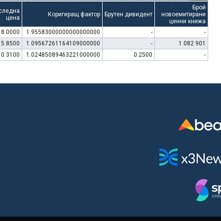
Брой
следна
Коригиращ фактор
Брутен дивидент
новоемитирани
цена
ценни книжа
8.0000
1.95583000000000000000
-
-
15.8500
1.09567261164109000000
-
1 082 901
10.3100
1.02485089463221000000
0.2500
-