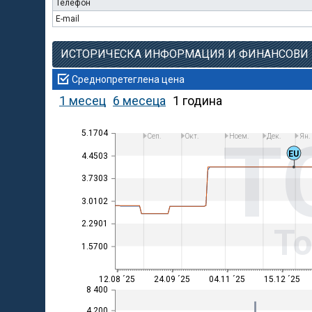
Телефон
E-mail
ИСТОРИЧЕСКА ИНФОРМАЦИЯ И ФИНАНСОВИ
Среднопретеглена цена
1 месец
6 месеца
1 година
T
5.1704
Сеп.
Окт.
Ноем.
Дек.
Ян.
EU
4.4503
3.7303
3.0102
2.2901
Т
1.5700
12.08 ´25
24.09 ´25
04.11 ´25
15.12 ´25
8 400
4 200