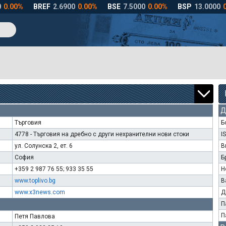
Д
Търговия
Б
4778 - Търговия на дребно с други нехранителни нови стоки
I
ул. Солунска 2, ет. 6
В
София
Б
+359 2 987 76 55; 933 35 55
Н
www.toplivo.bg
В
www.x3news.com
Д
П
П
Петя Павлова