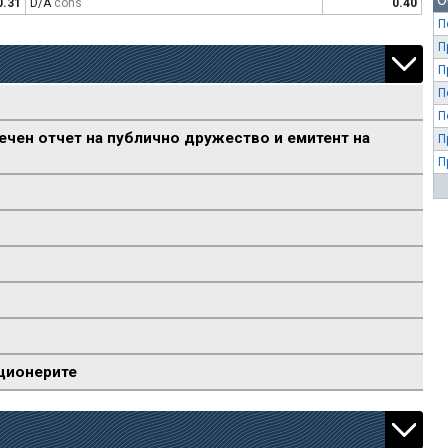
О
0.31
D/A
cons
0.40
П
П
П
П
П
ечен отчет на публично дружество и емитент на
П
П
ционерите