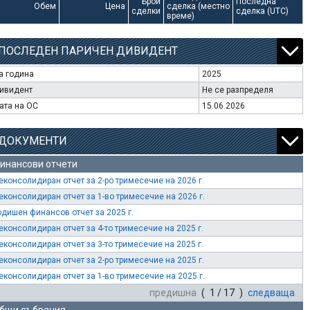
Брой
Последна
Обем
Цена
сделка (местно
сделки
сделка (UTC)
време)
ПОСЛЕДЕН ПАРИЧЕН ДИВИДЕНТ
а година
2025
ивидент
Не се разпределя
ата на ОС
15.06.2026
ДОКУМЕНТИ
инансови отчети
еконсолидиран отчет за 2-ро тримесечие на 2026 г.
еконсолидиран отчет за 1-во тримесечие на 2026 г.
одишен финансов отчет за 2025 г.
еконсолидиран отчет за 4-то тримесечие на 2025 г.
еконсолидиран отчет за 3-то тримесечие на 2025 г.
еконсолидиран отчет за 2-ро тримесечие на 2025 г.
еконсолидиран отчет за 1-во тримесечие на 2025 г.
предишна
( 1 / 17 )
следваща