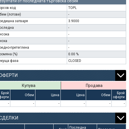
езултати от последната търговска сесия
орсов код
TOPL
бем (лотове)
-
редишна затваря
3.9000
оследна
-
исока
-
иска
-
редно-претеглена
-
ромяна (%)
0.00 %
екуща фаза
CLOSED
ОФЕРТИ
Купува
Продава
Брой
Брой
Обем
Цена
Цена
Обем
ферти
оферти
-
-
-
-
-
-
СДЕЛКИ
Последна