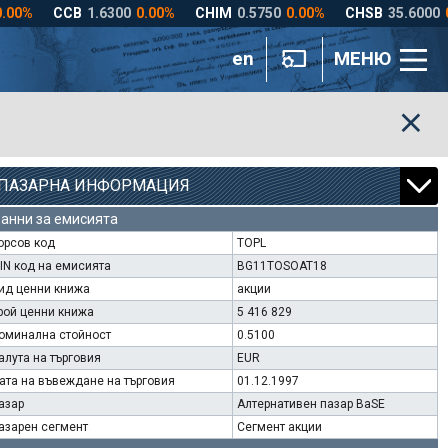
en
МЕНЮ
ПАЗАРНА ИНФОРМАЦИЯ
анни за емисията
орсов код
TOPL
SIN код на емисията
BG11TOSOAT18
ид ценни книжа
акции
рой ценни книжа
5 416 829
оминална стойност
0.5100
алута на търговия
EUR
ата на въвеждане на търговия
01.12.1997
азар
Алтернативен пазар BaSE
азарен сегмент
Сегмент акции