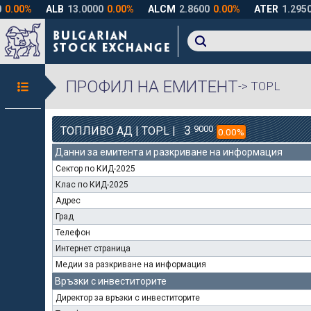
ПРОФИЛ НА ЕМИТЕНТ
-> TOPL
3
9000
ТОПЛИВО АД | TOPL |
0.00%
Данни за емитента и разкриване на информация
Сектор по КИД-2025
Клас по КИД-2025
Адрес
Град
Телефон
Интернет страница
Медии за разкриване на информация
Връзки с инвеститорите
Директор за връзки с инвеститорите