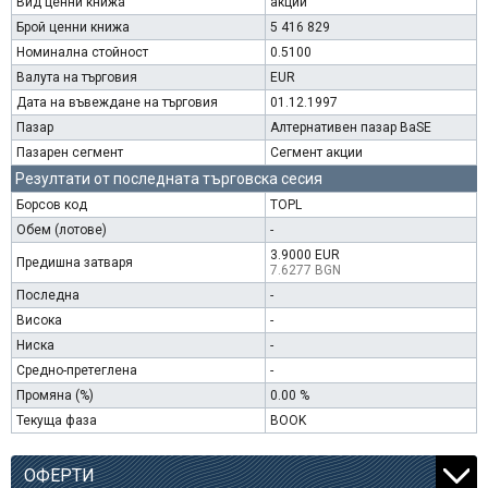
Вид ценни книжа
акции
Брой ценни книжа
5 416 829
Номинална стойност
0.5100
Валута на търговия
EUR
Дата на въвеждане на търговия
01.12.1997
Пазар
Алтернативен пазар BaSE
Пазарен сегмент
Сегмент акции
Резултати от последната търговска сесия
Борсов код
TOPL
Обем (лотове)
-
3.9000 EUR
Предишна затваря
7.6277 BGN
Последна
-
Висока
-
Ниска
-
Средно-претеглена
-
Промяна (%)
0.00 %
Текуща фаза
BOOK
ОФЕРТИ