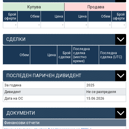
Купува
Продава
Брой
Брой
Обем
Цена
Цена
Обем
оферти
оферти
-
-
-
-
-
-
СДЕЛКИ
Последна
Брой
сделка
Последна
Обем
Цена
сделки
(местно
сделка (UTC)
време)
ПОСЛЕДЕН ПАРИЧЕН ДИВИДЕНТ
За година
2025
Дивидент
Не се разпределя
Дата на ОС
15.06.2026
ДОКУМЕНТИ
Финансови отчети