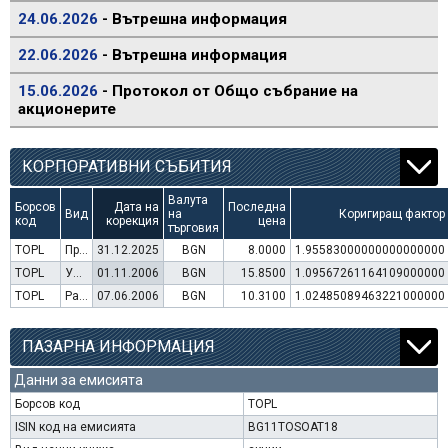
24.06.2026
- Вътрешна информация
22.06.2026
- Вътрешна информация
15.06.2026
- Протокол от Общо събрание на
акционерите
КОРПОРАТИВНИ СЪБИТИЯ
Валута
Борсов
Дата на
Последна
Вид
на
Коригиращ фактор
код
корекция
цена
търговия
TOPL
Преминаване към търговия в Евро
31.12.2025
BGN
8.0000
1.95583000000000000000
TOPL
Увеличение на капитал (права)
01.11.2006
BGN
15.8500
1.09567261164109000000
TOPL
Раздаване на дивидент
07.06.2006
BGN
10.3100
1.02485089463221000000
ПАЗАРНА ИНФОРМАЦИЯ
Данни за емисията
Борсов код
TOPL
ISIN код на емисията
BG11TOSOAT18