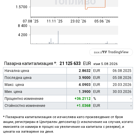
Топливо
1.5700
07.08 ´25
11.11 ´25
23.02 ´26
05.06 ´26
8 400
4 200
виж в
Пазарна капитализация *:
21 125 633
EUR
към 5.08.2026
Начална цена
2.8632
EUR
06.08.2025
Последна цена
3.9000
EUR
05.08.2026
Макс. цена
4.0903
EUR
20.03.2026
Мин. цена
1.3900
EUR
30.03.2026
Процентно изменение
+36.2112
%
-
Стойностно изменение
+1.0368
EUR
-
* Пазарната капитализация се изчислява като произведение от броя
акции, регистриран в Централен депозитар (с изключение на случая, когато
емисията се намира в процес на увеличение на капитала с резерви), и
цената на затваряне за деня.