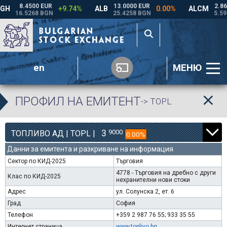
en
МЕНЮ
ПРОФИЛ НА ЕМИТЕНТ
-> TOPL
3
9000
ТОПЛИВО АД | TOPL |
0.00%
Данни за емитента и разкриване на информация
Сектор по КИД-2025
Търговия
4778 - Търговия на дребно с други
Клас по КИД-2025
нехранителни нови стоки
Адрес
ул. Солунска 2, ет. 6
Град
София
Телефон
+359 2 987 76 55; 933 35 55
Интернет страница
www.toplivo.bg