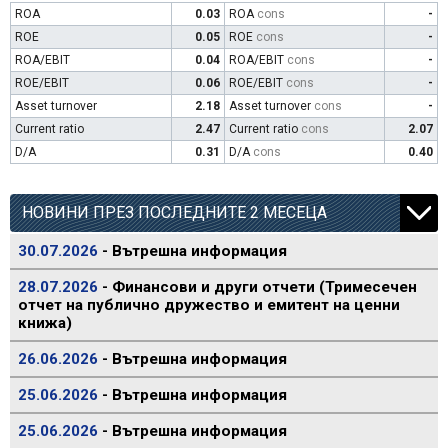
ROA
0.03
ROA
cons
-
ROE
0.05
ROE
cons
-
ROA/EBIT
0.04
ROA/EBIT
cons
-
ROE/EBIT
0.06
ROE/EBIT
cons
-
Asset turnover
2.18
Asset turnover
cons
-
Current ratio
2.47
Current ratio
cons
2.07
D/A
0.31
D/A
cons
0.40
НОВИНИ ПРЕЗ ПОСЛЕДНИТЕ 2 МЕСЕЦА
30.07.2026
- Вътрешна информация
28.07.2026
- Финансови и други отчети (Тримесечен
отчет на публично дружество и емитент на ценни
книжа)
26.06.2026
- Вътрешна информация
25.06.2026
- Вътрешна информация
25.06.2026
- Вътрешна информация