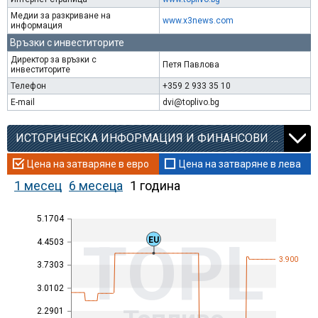
Медии за разкриване на
www.x3news.com
информация
Връзки с инвеститорите
Директор за връзки с
Петя Павлова
инвеститорите
Телефон
+359 2 933 35 10
E-mail
dvi@toplivo.bg
ИСТОРИЧЕСКА ИНФОРМАЦИЯ И ФИНАНСОВИ КОЕФИЦИЕНТИ
Цена на затваряне в евро
Цена на затваряне в лева
1 месец
6 месеца
1 година
5.1704
TOPL
EU
4.4503
3.900
3.7303
3.0102
2.2901