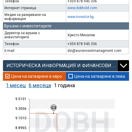
Телефон
+359 878 945 336
Интернет страница
www.dobhold.com
Медии за разкриване на
www.investor.bg
информация
Връзки с инвеститорите
Директор за връзки с
Христо Михалев
инвеститорите
Телефон
+359 878 945 336
E-mail
dvi@euroinvestmanagment.com
ИСТОРИЧЕСКА ИНФОРМАЦИЯ И ФИНАНСОВИ КОЕФИЦИЕНТИ
Цена на затваряне в евро
Цена на затваряне в лева
1 месец
6 месеца
1 година
9.5101
DOBH
C3
9.3056
9.1010
8.8965