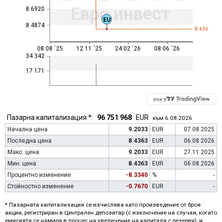
Евро инвест
8.6920
EU
8.4874
8.436
08.08 ´25
12.11 ´25
24.02 ´26
08.06 ´26
34 342
17 171
виж в
Пазарна капитализация *:
96 751 968
EUR
към 6.08.2026
Начална цена
9.2033
EUR
07.08.2025
Последна цена
8.4363
EUR
06.08.2026
Макс. цена
9.2033
EUR
27.11.2025
Мин. цена
8.4363
EUR
06.08.2026
Процентно изменение
-8.3340
%
-
Стойностно изменение
-0.7670
EUR
-
* Пазарната капитализация се изчислява като произведение от броя
акции, регистриран в Централен депозитар (с изключение на случая, когато
емисията се намира в процес на увеличение на капитала с резерви), и