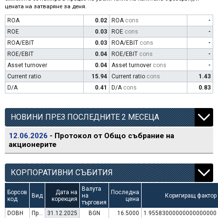
цената на затваряне за деня.
ROA
0.02
ROA
cons
-
ROE
0.03
ROE
cons
-
ROA/EBIT
0.03
ROA/EBIT
cons
-
ROE/EBIT
0.04
ROE/EBIT
cons
-
Asset turnover
0.04
Asset turnover
cons
-
Current ratio
15.94
Current ratio
cons
1.43
D/A
0.41
D/A
cons
0.83
НОВИНИ ПРЕЗ ПОСЛЕДНИТЕ 2 МЕСЕЦА
12.06.2026
- Протокол от Общо събрание на
акционерите
КОРПОРАТИВНИ СЪБИТИЯ
Валута
Борсов
Дата на
Последна
Вид
на
Коригиращ фактор
код
корекция
цена
търговия
DOBH
Преминаване към търговия в Евро
31.12.2025
BGN
16.5000
1.95583000000000000000