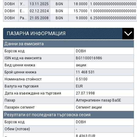
DOBH
Увеличение на капитал (упражняване на варанти)
13.11.2025
BGN
18.0000
1.00000000000000000000
DOBH
Емисия варанти
02.12.2024
BGN
15.7000
1.00000000000000000000
DOBH
Раздаване на дивидент
21.05.2008
BGN
9.0000
6.25000000000000000000
ПАЗАРНА ИНФОРМАЦИЯ
Данни за емисията
Борсов код
DOBH
ISIN код на емисията
BG1100016986
Вид ценни книжа
акции
Брой ценни книжа
11 468 531
Номинална стойност
0.5100
Валута на търговия
EUR
Дата на въвеждане на търговия
27.07.1998
Пазар
Алтернативен пазар BaSE
Пазарен сегмент
Сегмент акции
Резултати от последната търговска сесия
Борсов код
DOBH
Обем (лотове)
-
8.4363 EUR