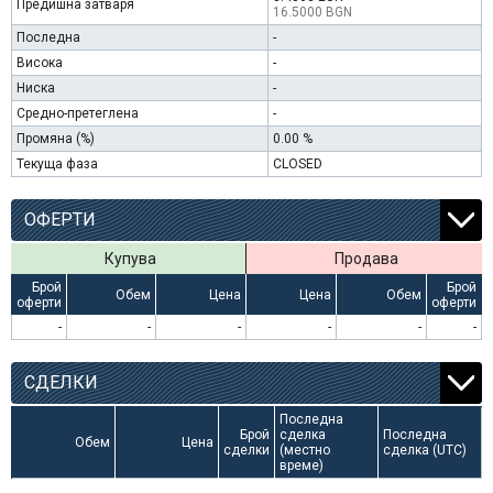
Предишна затваря
16.5000 BGN
Последна
-
Висока
-
Ниска
-
Средно-претеглена
-
Промяна (%)
0.00 %
Текуща фаза
CLOSED
ОФЕРТИ
Купува
Продава
Брой
Брой
Обем
Цена
Цена
Обем
оферти
оферти
-
-
-
-
-
-
СДЕЛКИ
Последна
Брой
сделка
Последна
Обем
Цена
сделки
(местно
сделка (UTC)
време)