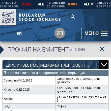
en
МЕНЮ
ПРОФИЛ НА ЕМИТЕНТ
-> DOBH
8
4363
ЕВРО ИНВЕСТ МЕНИДЖМЪНТ АД | DOBH |
0.00%
Данни за емитента и разкриване на информация
Финансови и застрахователни
Сектор по КИД-2025
дейности
6421 - Дейност на холдингови
Клас по КИД-2025
дружества
ул. Рачо Петков Казанджията 4, ет.
Адрес
6
Град
София