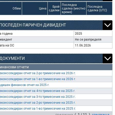
Последна
Брой
Последна
Обем
Цена
сделка (местно
сделки
сделка (UTC)
време)
ПОСЛЕДЕН ПАРИЧЕН ДИВИДЕНТ
а година
2025
ивидент
Не се разпределя
ата на ОС
11.06.2026
ДОКУМЕНТИ
инансови отчети
еконсолидиран отчет за 2-ро тримесечие на 2026 г.
еконсолидиран отчет за 1-во тримесечие на 2026 г.
одишен финансов отчет за 2025 г.
еконсолидиран отчет за 4-то тримесечие на 2025 г.
еконсолидиран отчет за 3-то тримесечие на 2025 г.
еконсолидиран отчет за 2-ро тримесечие на 2025 г.
еконсолидиран отчет за 1-во тримесечие на 2025 г.
предишна
( 1 / 11 )
следваща