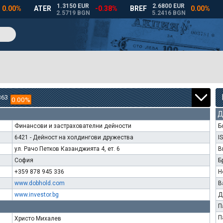
363
0.00%
Д
Финансови и застрахователни дейности
Б
6421 - Дейност на холдингови дружества
I
ул. Рачо Петков Казанджията 4, ет. 6
В
София
Б
+359 878 945 336
Н
www.dobhold.com
В
www.investor.bg
Д
П
П
Христо Михалев