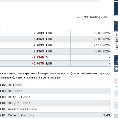
виж в
6
9.2033
EUR
06.08.2025
З
8.4363
EUR
05.08.2026
Д
9.2033
EUR
27.11.2025
Д
8.4363
EUR
05.08.2026
-8.3340
%
-
-0.7670
EUR
-
Ф
роя акции, регистриран в Централен депозитар (с изключение на случая,
Н
 резерви), и цената на затваряне за деня.
Н
0.02
ROA
cons
-
Г
0.03
ROE
cons
-
Н
0.03
ROA/EBIT
cons
-
Н
0.04
ROE/EBIT
cons
-
Н
0.04
Asset turnover
cons
-
Н
5.94
Current ratio
cons
1.43