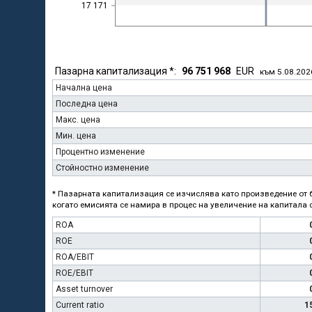
17 171
Пазарна капитализация *:
96 751 968
EUR
към 5.08.202
Начална цена
Последна цена
Макс. цена
Мин. цена
Процентно изменение
Стойностно изменение
* Пазарната капитализация се изчислява като произведение от б
когато емисията се намира в процес на увеличение на капитала с
ROA
ROE
ROA/EBIT
ROE/EBIT
Asset turnover
Current ratio
1