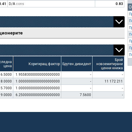
0.41
D/A
cons
0.83
О
П
П
П
ционерите
П
П
П
П
Брой
следна
Коригиращ фактор
Брутен дивидент
новоемитирани
цена
ценни книжа
16.5000
1.95583000000000000000
-
-
18.0000
1.00000000000000000000
-
11 172 211
15.7000
1.00000000000000000000
-
-
9.0000
6.25000000000000000000
7.5600
-