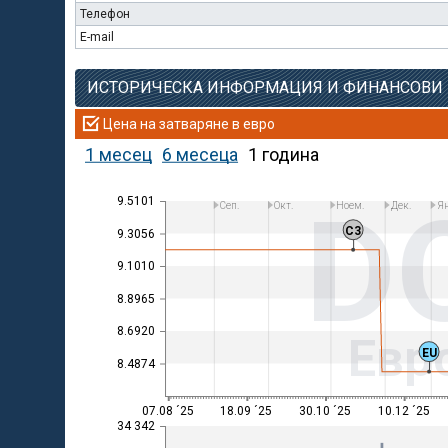
Телефон
E-mail
ИСТОРИЧЕСКА ИНФОРМАЦИЯ И ФИНАНСОВИ
Цена на затваряне в евро
1 месец
6 месеца
1 година
D
9.5101
Сеп.
Окт.
Ноем.
Дек.
Ян
C3
9.3056
9.1010
8.8965
8.6920
Евр
EU
8.4874
07.08 ´25
18.09 ´25
30.10 ´25
10.12 ´25
34 342