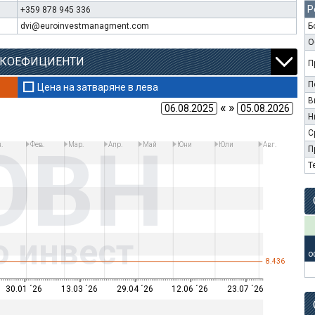
Р
+359 878 945 336
dvi@euroinvestmanagment.com
Б
О
 КОЕФИЦИЕНТИ
П
П
Цена на затваряне в лева
В
« »
Н
С
OBH
.
Фев.
Мар.
Апр.
Май
Юни
Юли
Авг.
П
Т
о инвест
о
8.436
30.01 ´26
13.03 ´26
29.04 ´26
12.06 ´26
23.07 ´26