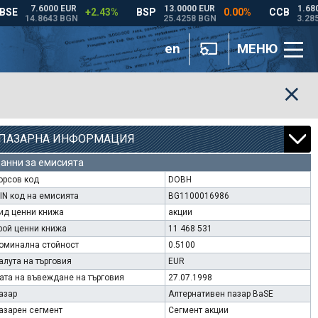
en
МЕНЮ
ПАЗАРНА ИНФОРМАЦИЯ
анни за емисията
орсов код
DOBH
SIN код на емисията
BG1100016986
ид ценни книжа
акции
рой ценни книжа
11 468 531
оминална стойност
0.5100
алута на търговия
EUR
ата на въвеждане на търговия
27.07.1998
азар
Алтернативен пазар BaSE
азарен сегмент
Сегмент акции