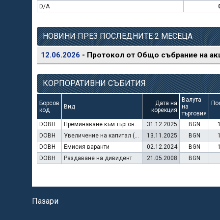
D/A
НОВИНИ ПРЕЗ ПОСЛЕДНИТЕ 2 МЕСЕЦА
12.06.2026
- Протокол от Общо събрание на ак
КОРПОРАТИВНИ СЪБИТИЯ
Валута
Борсов
Дата на
По
Вид
на
код
корекция
търговия
DOBH
Преминаване към търговия в Евро
31.12.2025
BGN
DOBH
Увеличение на капитал (упражняване на варанти)
13.11.2025
BGN
DOBH
Емисия варанти
02.12.2024
BGN
DOBH
Раздаване на дивидент
21.05.2008
BGN
Пазари