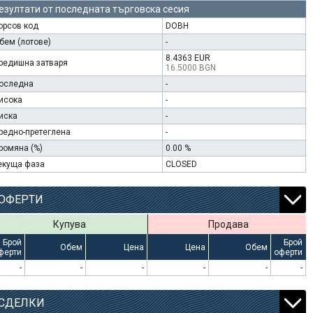
езултати от последната търговска сесия
орсов код
DOBH
бем (лотове)
-
8.4363 EUR
редишна затваря
16.5000 BGN
оследна
-
исока
-
иска
-
редно-претеглена
-
ромяна (%)
0.00 %
екуща фаза
CLOSED
ОФЕРТИ
Купува
Продава
Брой
Брой
Обем
Цена
Цена
Обем
ферти
оферти
-
-
-
-
-
-
СДЕЛКИ