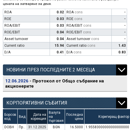
цената на затваряне за деня.
ROA
0.02
ROA
cons
-
ROE
0.03
ROE
cons
-
ROA/EBIT
0.03
ROA/EBIT
cons
-
ROE/EBIT
0.04
ROE/EBIT
cons
-
Asset turnover
0.04
Asset turnover
cons
-
Current ratio
15.94
Current ratio
cons
1.43
D/A
0.41
D/A
cons
0.83
НОВИНИ ПРЕЗ ПОСЛЕДНИТЕ 2 МЕСЕЦА
12.06.2026
- Протокол от Общо събрание на
акционерите
КОРПОРАТИВНИ СЪБИТИЯ
Валута
Борсов
Дата на
Последна
Вид
на
Коригиращ фактор
код
корекция
цена
търговия
DOBH
Преминаване към търговия в Евро
31.12.2025
BGN
16.5000
1.95583000000000000000