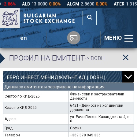
en
МЕНЮ
ПРОФИЛ НА ЕМИТЕНТ
-> DOBH
8
4363
ЕВРО ИНВЕСТ МЕНИДЖМЪНТ АД | DOBH |
0.00%
Данни за емитента и разкриване на информация
Финансови и застрахователни
Сектор по КИД-2025
дейности
6421 - Дейност на холдингови
Клас по КИД-2025
дружества
ул. Рачо Петков Казанджията 4, ет.
Адрес
6
Град
София
Телефон
+359 878 945 336