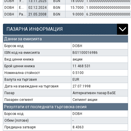
DOBH
Увеличение на капитал (упражняване на варанти)
13.11.2025
BGN
18.0000
1.00000000000000000000
DOBH
Емисия варанти
02.12.2024
BGN
15.7000
1.00000000000000000000
DOBH
Раздаване на дивидент
21.05.2008
BGN
9.0000
6.25000000000000000000
ПАЗАРНА ИНФОРМАЦИЯ
Данни за емисията
Борсов код
DOBH
ISIN код на емисията
BG1100016986
Вид ценни книжа
акции
Брой ценни книжа
11 468 531
Номинална стойност
0.5100
Валута на търговия
EUR
Дата на въвеждане на търговия
27.07.1998
Пазар
Алтернативен пазар BaSE
Пазарен сегмент
Сегмент акции
Резултати от последната търговска сесия
Борсов код
DOBH
Обем (лотове)
-
Предишна затваря
8.4363