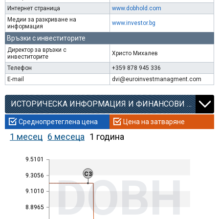
Интернет страница
www.dobhold.com
Медии за разкриване на
www.investor.bg
информация
Връзки с инвеститорите
Директор за връзки с
Христо Михалев
инвеститорите
Телефон
+359 878 945 336
E-mail
dvi@euroinvestmanagment.com
ИСТОРИЧЕСКА ИНФОРМАЦИЯ И ФИНАНСОВИ КОЕФИЦИЕНТИ
Среднопретеглена цена
Цена на затваряне
1 месец
6 месеца
1 година
9.5101
DOBH
C3
9.3056
9.1010
8.8965