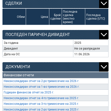
СДЕЛКИ
Последна
Брой
сделка
Последна
Обем
Цена
сделки
(местно
сделка (UTC)
време)
ПОСЛЕДЕН ПАРИЧЕН ДИВИДЕНТ
За година
2025
Дивидент
Не се разпределя
Дата на ОС
11.06.2026
ДОКУМЕНТИ
Финансови отчети
Неконсолидиран отчет за 2-ро тримесечие на 2026 г.
Неконсолидиран отчет за 1-во тримесечие на 2026 г.
Годишен финансов отчет за 2025 г.
Неконсолидиран отчет за 4-то тримесечие на 2025 г.
Неконсолидиран отчет за 3-то тримесечие на 2025 г.
Неконсолидиран отчет за 2-ро тримесечие на 2025 г.