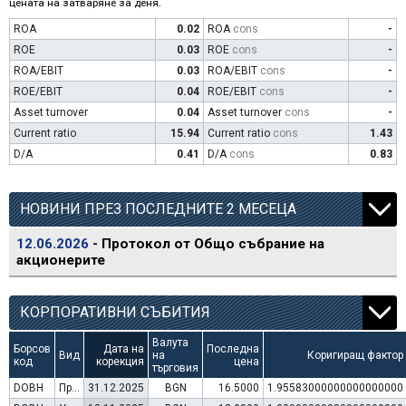
цената на затваряне за деня.
ROA
0.02
ROA
cons
-
ROE
0.03
ROE
cons
-
ROA/EBIT
0.03
ROA/EBIT
cons
-
ROE/EBIT
0.04
ROE/EBIT
cons
-
Asset turnover
0.04
Asset turnover
cons
-
Current ratio
15.94
Current ratio
cons
1.43
D/A
0.41
D/A
cons
0.83
НОВИНИ ПРЕЗ ПОСЛЕДНИТЕ 2 МЕСЕЦА
12.06.2026
- Протокол от Общо събрание на
акционерите
КОРПОРАТИВНИ СЪБИТИЯ
Валута
Борсов
Дата на
Последна
Вид
на
Коригиращ фактор
код
корекция
цена
търговия
DOBH
Преминаване към търговия в Евро
31.12.2025
BGN
16.5000
1.95583000000000000000