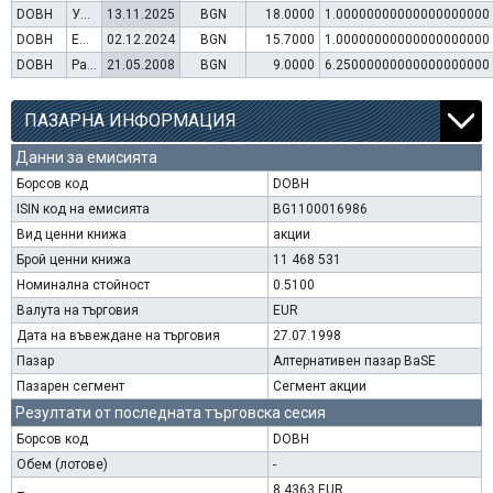
DOBH
Увеличение на капитал (упражняване на варанти)
13.11.2025
BGN
18.0000
1.00000000000000000000
DOBH
Емисия варанти
02.12.2024
BGN
15.7000
1.00000000000000000000
DOBH
Раздаване на дивидент
21.05.2008
BGN
9.0000
6.25000000000000000000
ПАЗАРНА ИНФОРМАЦИЯ
Данни за емисията
Борсов код
DOBH
ISIN код на емисията
BG1100016986
Вид ценни книжа
акции
Брой ценни книжа
11 468 531
Номинална стойност
0.5100
Валута на търговия
EUR
Дата на въвеждане на търговия
27.07.1998
Пазар
Алтернативен пазар BaSE
Пазарен сегмент
Сегмент акции
Резултати от последната търговска сесия
Борсов код
DOBH
Обем (лотове)
-
8.4363 EUR