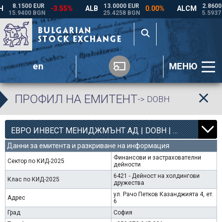
en
МЕНЮ
ПРОФИЛ НА ЕМИТЕНТ
-> DOBH
8
4363
ЕВРО ИНВЕСТ МЕНИДЖМЪНТ АД | DOBH |
0.00%
Данни за емитента и разкриване на информация
Финансови и застрахователни
Сектор по КИД-2025
дейности
6421 - Дейност на холдингови
Клас по КИД-2025
дружества
ул. Рачо Петков Казанджията 4, ет.
Адрес
6
Град
София