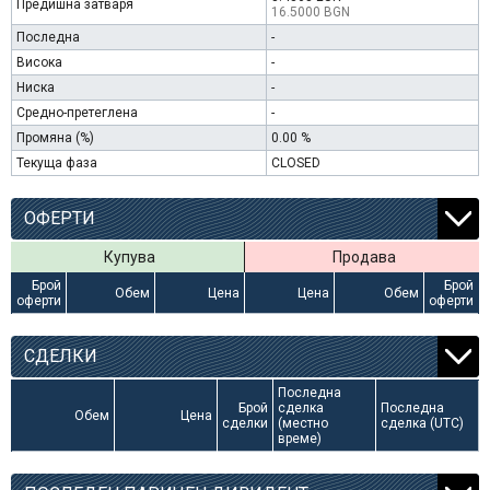
Предишна затваря
16.5000 BGN
Последна
-
Висока
-
Ниска
-
Средно-претеглена
-
Промяна (%)
0.00 %
Текуща фаза
CLOSED
ОФЕРТИ
Купува
Продава
Брой
Брой
Обем
Цена
Цена
Обем
оферти
оферти
СДЕЛКИ
Последна
Брой
сделка
Последна
Обем
Цена
сделки
(местно
сделка (UTC)
време)