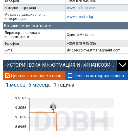
Телефон
+359 878 945 336
Интернет страница
www.dobhold.com
Медии за разкриване на
www.investor.bg
информация
Връзки с инвеститорите
Директор за връзки с
Христо Михалев
инвеститорите
Телефон
+359 878 945 336
E-mail
dvi@euroinvestmanagment.com
ИСТОРИЧЕСКА ИНФОРМАЦИЯ И ФИНАНСОВИ КОЕФИЦИЕНТИ
Цена на затваряне в евро
Цена на затваряне в лева
1 месец
6 месеца
1 година
9.5101
DOBH
C3
9.3056
9.1010
8.8965