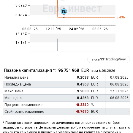
Евро инвест
8.6920
EU
8.4874
8.436
08.08 ´25
12.11 ´25
24.02 ´26
08.06 ´26
34 342
17 171
виж в
Пазарна капитализация *:
96 751 968
EUR
към 6.08.2026
Начална цена
9.2033
EUR
07.08.2025
Последна цена
8.4363
EUR
06.08.2026
Макс. цена
9.2033
EUR
27.11.2025
Мин. цена
8.4363
EUR
06.08.2026
Процентно изменение
-8.3340
%
-
Стойностно изменение
-0.7670
EUR
-
* Пазарната капитализация се изчислява като произведение от броя
акции, регистриран в Централен депозитар (с изключение на случая, когато
емисията се намира в процес на увеличение на капитала с резерви), и