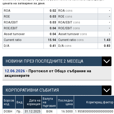
цената на затваряне за деня.
ROA
0.02
ROA
cons
-
ROE
0.03
ROE
cons
-
ROA/EBIT
0.03
ROA/EBIT
cons
-
ROE/EBIT
0.04
ROE/EBIT
cons
-
Asset turnover
0.04
Asset turnover
cons
-
Current ratio
15.94
Current ratio
cons
1.43
D/A
0.41
D/A
cons
0.83
НОВИНИ ПРЕЗ ПОСЛЕДНИТЕ 2 МЕСЕЦА
12.06.2026
- Протокол от Общо събрание на
акционерите
КОРПОРАТИВНИ СЪБИТИЯ
Валута
Борсов
Дата на
Последна
Вид
на
Коригиращ фактор
код
корекция
цена
търговия
DOBH
Преминаване към търговия в Евро
31.12.2025
BGN
16.5000
1.95583000000000000000