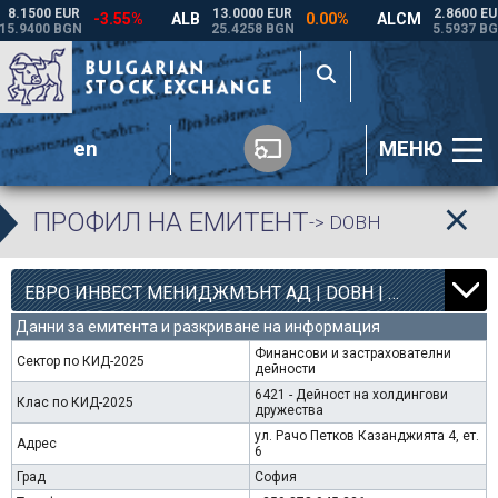
en
МЕНЮ
ПРОФИЛ НА ЕМИТЕНТ
-> DOBH
8
4363
ЕВРО ИНВЕСТ МЕНИДЖМЪНТ АД | DOBH |
0.00%
Данни за емитента и разкриване на информация
Финансови и застрахователни
Сектор по КИД-2025
дейности
6421 - Дейност на холдингови
Клас по КИД-2025
дружества
ул. Рачо Петков Казанджията 4, ет.
Адрес
6
Град
София