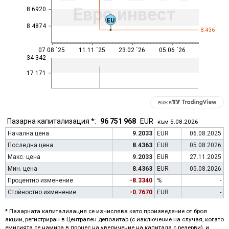
Евро инвест
8.6920
EU
8.4874
8.436
07.08 ´25
11.11 ´25
23.02 ´26
05.06 ´26
34 342
17 171
виж в
Пазарна капитализация *:
96 751 968
EUR
към 5.08.2026
Начална цена
9.2033
EUR
06.08.2025
Последна цена
8.4363
EUR
05.08.2026
Макс. цена
9.2033
EUR
27.11.2025
Мин. цена
8.4363
EUR
05.08.2026
Процентно изменение
-8.3340
%
-
Стойностно изменение
-0.7670
EUR
-
* Пазарната капитализация се изчислява като произведение от броя
акции, регистриран в Централен депозитар (с изключение на случая, когато
емисията се намира в процес на увеличение на капитала с резерви), и