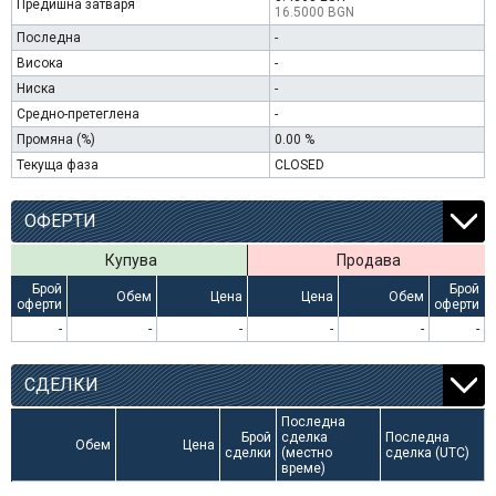
Предишна затваря
16.5000 BGN
Последна
-
Висока
-
Ниска
-
Средно-претеглена
-
Промяна (%)
0.00 %
Текуща фаза
CLOSED
ОФЕРТИ
Купува
Продава
Брой
Брой
Обем
Цена
Цена
Обем
оферти
оферти
-
-
-
-
-
-
СДЕЛКИ
Последна
Брой
сделка
Последна
Обем
Цена
сделки
(местно
сделка (UTC)
време)