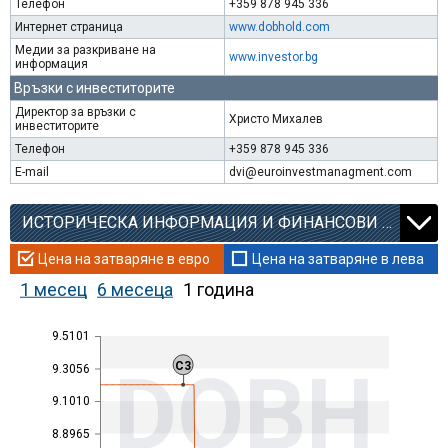
Телефон
+359 878 945 336
Интернет страница
www.dobhold.com
Медии за разкриване на
www.investor.bg
информация
Връзки с инвеститорите
Директор за връзки с
Христо Михалев
инвеститорите
Телефон
+359 878 945 336
E-mail
dvi@euroinvestmanagment.com
ИСТОРИЧЕСКА ИНФОРМАЦИЯ И ФИНАНСОВИ КОЕФИЦИЕНТИ
Цена на затваряне в евро
Цена на затваряне в лева
1 месец
6 месеца
1 година
9.5101
DOBH
C3
9.3056
9.1010
8.8965