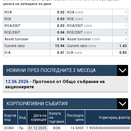
цената на затваряне за деня.
ROA
0.02
ROA
cons
-
ROE
0.03
ROE
cons
-
ROA/EBIT
0.03
ROA/EBIT
cons
-
ROE/EBIT
0.04
ROE/EBIT
cons
-
Asset turnover
0.04
Asset turnover
cons
-
Current ratio
15.94
Current ratio
cons
1.43
D/A
0.41
D/A
cons
0.83
НОВИНИ ПРЕЗ ПОСЛЕДНИТЕ 2 МЕСЕЦА
12.06.2026
- Протокол от Общо събрание на
акционерите
КОРПОРАТИВНИ СЪБИТИЯ
Валута
Борсов
Дата на
Последна
Вид
на
Коригиращ фактор
код
корекция
цена
търговия
DOBH
Преминаване към търговия в Евро
31.12.2025
BGN
16.5000
1.95583000000000000000