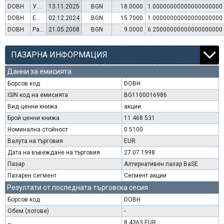
DOBH
Увеличение на капитал (упражняване на варанти)
13.11.2025
BGN
18.0000
1.00000000000000000000
DOBH
Емисия варанти
02.12.2024
BGN
15.7000
1.00000000000000000000
DOBH
Раздаване на дивидент
21.05.2008
BGN
9.0000
6.25000000000000000000
ПАЗАРНА ИНФОРМАЦИЯ
Данни за емисията
Борсов код
DOBH
ISIN код на емисията
BG1100016986
Вид ценни книжа
акции
Брой ценни книжа
11 468 531
Номинална стойност
0.5100
Валута на търговия
EUR
Дата на въвеждане на търговия
27.07.1998
Пазар
Алтернативен пазар BaSE
Пазарен сегмент
Сегмент акции
Резултати от последната търговска сесия
Борсов код
DOBH
Обем (лотове)
-
8.4363 EUR