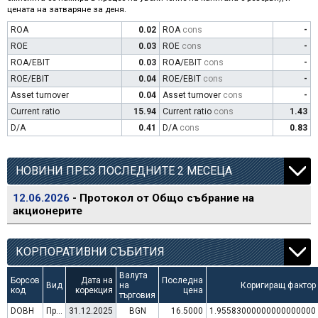
цената на затваряне за деня.
ROA
0.02
ROA
cons
-
ROE
0.03
ROE
cons
-
ROA/EBIT
0.03
ROA/EBIT
cons
-
ROE/EBIT
0.04
ROE/EBIT
cons
-
Asset turnover
0.04
Asset turnover
cons
-
Current ratio
15.94
Current ratio
cons
1.43
D/A
0.41
D/A
cons
0.83
НОВИНИ ПРЕЗ ПОСЛЕДНИТЕ 2 МЕСЕЦА
12.06.2026
- Протокол от Общо събрание на
акционерите
КОРПОРАТИВНИ СЪБИТИЯ
Валута
Борсов
Дата на
Последна
Вид
на
Коригиращ фактор
код
корекция
цена
търговия
DOBH
Преминаване към търговия в Евро
31.12.2025
BGN
16.5000
1.95583000000000000000