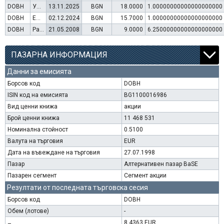
DOBH
Увеличение на капитал (упражняване на варанти)
13.11.2025
BGN
18.0000
1.00000000000000000000
DOBH
Емисия варанти
02.12.2024
BGN
15.7000
1.00000000000000000000
DOBH
Раздаване на дивидент
21.05.2008
BGN
9.0000
6.25000000000000000000
ПАЗАРНА ИНФОРМАЦИЯ
Данни за емисията
Борсов код
DOBH
ISIN код на емисията
BG1100016986
Вид ценни книжа
акции
Брой ценни книжа
11 468 531
Номинална стойност
0.5100
Валута на търговия
EUR
Дата на въвеждане на търговия
27.07.1998
Пазар
Алтернативен пазар BaSE
Пазарен сегмент
Сегмент акции
Резултати от последната търговска сесия
Борсов код
DOBH
Обем (лотове)
-
8.4363 EUR