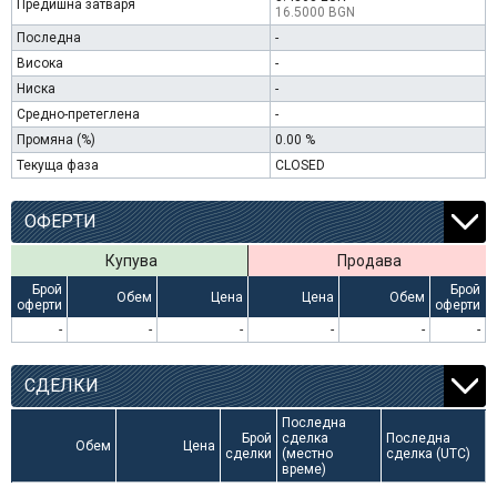
Предишна затваря
16.5000 BGN
Последна
-
Висока
-
Ниска
-
Средно-претеглена
-
Промяна (%)
0.00 %
Текуща фаза
CLOSED
ОФЕРТИ
Купува
Продава
Брой
Брой
Обем
Цена
Цена
Обем
оферти
оферти
-
-
-
-
-
-
СДЕЛКИ
Последна
Брой
сделка
Последна
Обем
Цена
сделки
(местно
сделка (UTC)
време)