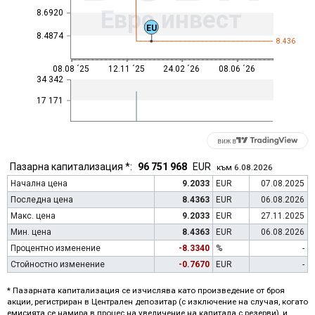
Евро инвест
8.6920
EU
8.4874
8.436
08.08 ´25
12.11 ´25
24.02 ´26
08.06 ´26
34 342
17 171
виж в
Пазарна капитализация *:
96 751 968
EUR
към 6.08.2026
Начална цена
9.2033
EUR
07.08.2025
Последна цена
8.4363
EUR
06.08.2026
Макс. цена
9.2033
EUR
27.11.2025
Мин. цена
8.4363
EUR
06.08.2026
Процентно изменение
-8.3340
%
-
Стойностно изменение
-0.7670
EUR
-
* Пазарната капитализация се изчислява като произведение от броя
акции, регистриран в Централен депозитар (с изключение на случая, когато
емисията се намира в процес на увеличение на капитала с резерви), и