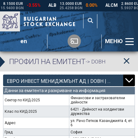
en
МЕНЮ
ПРОФИЛ НА ЕМИТЕНТ
-> DOBH
8
4363
ЕВРО ИНВЕСТ МЕНИДЖМЪНТ АД | DOBH |
0.00%
Данни за емитента и разкриване на информация
Финансови и застрахователни
Сектор по КИД-2025
дейности
6421 - Дейност на холдингови
Клас по КИД-2025
дружества
ул. Рачо Петков Казанджията 4, ет.
Адрес
6
Град
София