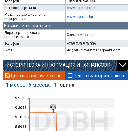
Телефон
+359 878 945 336
Интернет страница
www.dobhold.com
Медии за разкриване на
www.investor.bg
информация
Връзки с инвеститорите
Директор за връзки с
Христо Михалев
инвеститорите
Телефон
+359 878 945 336
E-mail
dvi@euroinvestmanagment.com
ИСТОРИЧЕСКА ИНФОРМАЦИЯ И ФИНАНСОВИ КОЕФИЦИЕНТИ
Цена на затваряне в евро
Цена на затваряне в лева
1 месец
6 месеца
1 година
9.5101
DOBH
C3
9.3056
9.1010
8.8965