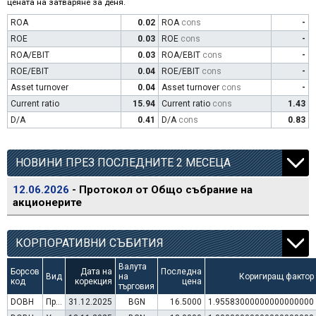
цената на затваряне за деня.
ROA
0.02
ROA
cons
-
ROE
0.03
ROE
cons
-
ROA/EBIT
0.03
ROA/EBIT
cons
-
ROE/EBIT
0.04
ROE/EBIT
cons
-
Asset turnover
0.04
Asset turnover
cons
-
Current ratio
15.94
Current ratio
cons
1.43
D/A
0.41
D/A
cons
0.83
НОВИНИ ПРЕЗ ПОСЛЕДНИТЕ 2 МЕСЕЦА
12.06.2026
- Протокол от Общо събрание на
акционерите
КОРПОРАТИВНИ СЪБИТИЯ
Валута
Борсов
Дата на
Последна
Вид
на
Коригиращ фактор
код
корекция
цена
търговия
DOBH
Преминаване към търговия в Евро
31.12.2025
BGN
16.5000
1.95583000000000000000