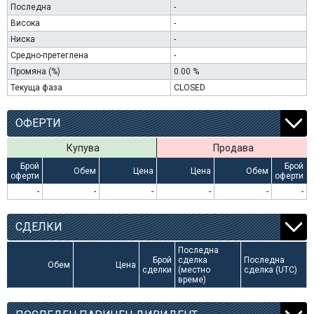
Последна
-
Висока
-
Ниска
-
Средно-претеглена
-
Промяна (%)
0.00 %
Текуща фаза
CLOSED
ОФЕРТИ
Купува
Продава
Брой
Брой
Обем
Цена
Цена
Обем
оферти
оферти
-
-
-
-
-
-
СДЕЛКИ
Последна
Брой
сделка
Последна
Обем
Цена
сделки
(местно
сделка (UTC)
време)