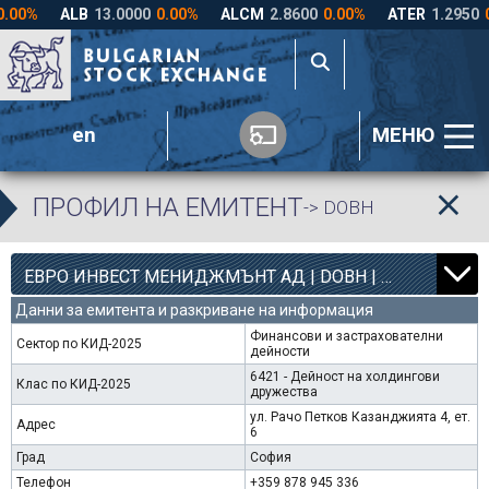
en
МЕНЮ
ПРОФИЛ НА ЕМИТЕНТ
-> DOBH
8
4363
ЕВРО ИНВЕСТ МЕНИДЖМЪНТ АД | DOBH |
0.00%
Данни за емитента и разкриване на информация
Финансови и застрахователни
Сектор по КИД-2025
дейности
6421 - Дейност на холдингови
Клас по КИД-2025
дружества
ул. Рачо Петков Казанджията 4, ет.
Адрес
6
Град
София
Телефон
+359 878 945 336