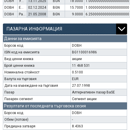
DOBH
Увеличение на капитал (упражняване на варанти)
13.11.2025
BGN
18.0000
1.00000000000000000000
DOBH
Емисия варанти
02.12.2024
BGN
15.7000
1.00000000000000000000
DOBH
Раздаване на дивидент
21.05.2008
BGN
9.0000
6.25000000000000000000
ПАЗАРНА ИНФОРМАЦИЯ
Данни за емисията
Борсов код
DOBH
ISIN код на емисията
BG1100016986
Вид ценни книжа
акции
Брой ценни книжа
11 468 531
Номинална стойност
0.5100
Валута на търговия
EUR
Дата на въвеждане на търговия
27.07.1998
Пазар
Алтернативен пазар BaSE
Пазарен сегмент
Сегмент акции
Резултати от последната търговска сесия
Борсов код
DOBH
Обем (лотове)
-
Предишна затваря
8.4363