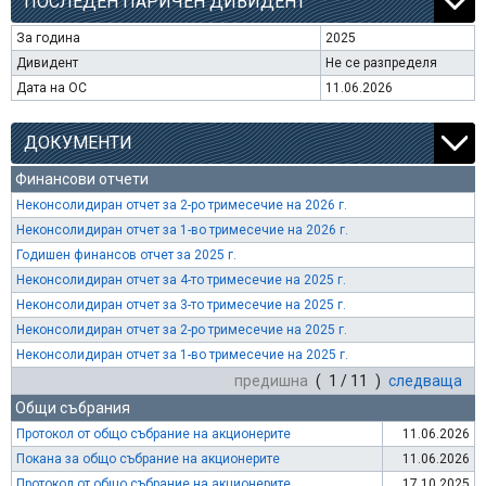
ПОСЛЕДЕН ПАРИЧЕН ДИВИДЕНТ
За година
2025
Дивидент
Не се разпределя
Дата на ОС
11.06.2026
ДОКУМЕНТИ
Финансови отчети
Неконсолидиран отчет за 2-ро тримесечие на 2026 г.
Неконсолидиран отчет за 1-во тримесечие на 2026 г.
Годишен финансов отчет за 2025 г.
Неконсолидиран отчет за 4-то тримесечие на 2025 г.
Неконсолидиран отчет за 3-то тримесечие на 2025 г.
Неконсолидиран отчет за 2-ро тримесечие на 2025 г.
Неконсолидиран отчет за 1-во тримесечие на 2025 г.
предишна
( 1 / 11 )
следваща
Общи събрания
Протокол от общо събрание на акционерите
11.06.2026
Покана за общо събрание на акционерите
11.06.2026
Протокол от общо събрание на акционерите
17.10.2025