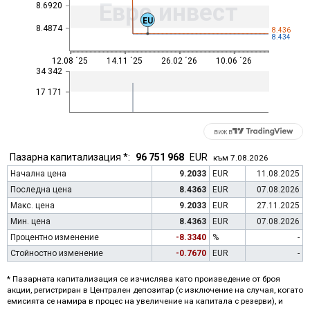
Евро инвест
8.6920
EU
8.4874
8.436
8.434
12.08 ´25
14.11 ´25
26.02 ´26
10.06 ´26
34 342
17 171
виж в
Пазарна капитализация *:
96 751 968
EUR
към 7.08.2026
Начална цена
9.2033
EUR
11.08.2025
Последна цена
8.4363
EUR
07.08.2026
Макс. цена
9.2033
EUR
27.11.2025
Мин. цена
8.4363
EUR
07.08.2026
Процентно изменение
-8.3340
%
-
Стойностно изменение
-0.7670
EUR
-
* Пазарната капитализация се изчислява като произведение от броя
акции, регистриран в Централен депозитар (с изключение на случая, когато
емисията се намира в процес на увеличение на капитала с резерви), и