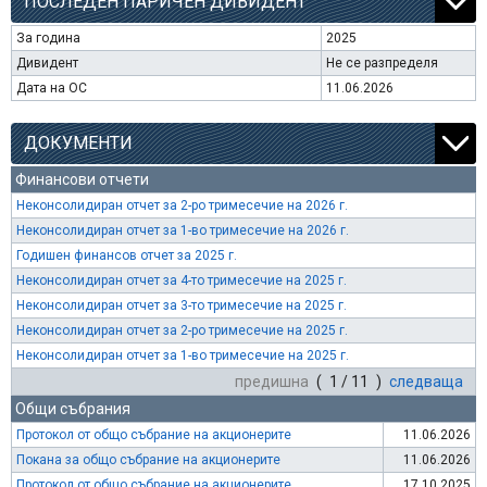
ПОСЛЕДЕН ПАРИЧЕН ДИВИДЕНТ
За година
2025
Дивидент
Не се разпределя
Дата на ОС
11.06.2026
ДОКУМЕНТИ
Финансови отчети
Неконсолидиран отчет за 2-ро тримесечие на 2026 г.
Неконсолидиран отчет за 1-во тримесечие на 2026 г.
Годишен финансов отчет за 2025 г.
Неконсолидиран отчет за 4-то тримесечие на 2025 г.
Неконсолидиран отчет за 3-то тримесечие на 2025 г.
Неконсолидиран отчет за 2-ро тримесечие на 2025 г.
Неконсолидиран отчет за 1-во тримесечие на 2025 г.
предишна
( 1 / 11 )
следваща
Общи събрания
Протокол от общо събрание на акционерите
11.06.2026
Покана за общо събрание на акционерите
11.06.2026
Протокол от общо събрание на акционерите
17.10.2025