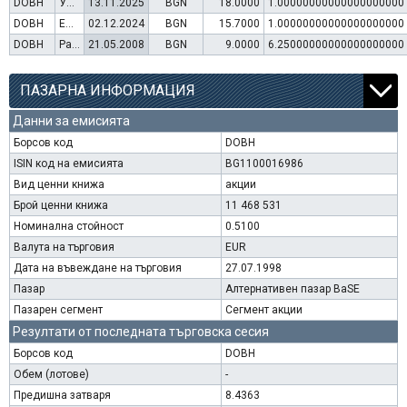
DOBH
Увеличение на капитал (упражняване на варанти)
13.11.2025
BGN
18.0000
1.00000000000000000000
DOBH
Емисия варанти
02.12.2024
BGN
15.7000
1.00000000000000000000
DOBH
Раздаване на дивидент
21.05.2008
BGN
9.0000
6.25000000000000000000
ПАЗАРНА ИНФОРМАЦИЯ
Данни за емисията
Борсов код
DOBH
ISIN код на емисията
BG1100016986
Вид ценни книжа
акции
Брой ценни книжа
11 468 531
Номинална стойност
0.5100
Валута на търговия
EUR
Дата на въвеждане на търговия
27.07.1998
Пазар
Алтернативен пазар BaSE
Пазарен сегмент
Сегмент акции
Резултати от последната търговска сесия
Борсов код
DOBH
Обем (лотове)
-
Предишна затваря
8.4363