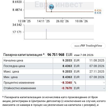
Евро инвест
8.6920
EU
8.4874
8.436
8.434
12.08 ´25
14.11 ´25
26.02 ´26
10.06 ´26
34 342
17 171
виж в
Пазарна капитализация *:
96 751 968
EUR
към 7.08.2026
Начална цена
9.2033
EUR
11.08.2025
Последна цена
8.4363
EUR
07.08.2026
Макс. цена
9.2033
EUR
27.11.2025
Мин. цена
8.4363
EUR
07.08.2026
Процентно изменение
-8.3340
%
-
Стойностно изменение
-0.7670
EUR
-
* Пазарната капитализация се изчислява като произведение от броя
акции, регистриран в Централен депозитар (с изключение на случая, когато
емисията се намира в процес на увеличение на капитала с резерви), и