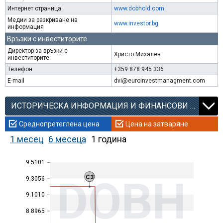
Интернет страница
www.dobhold.com
Медии за разкриване на
www.investor.bg
информация
Връзки с инвеститорите
Директор за връзки с
Христо Михалев
инвеститорите
Телефон
+359 878 945 336
E-mail
dvi@euroinvestmanagment.com
ИСТОРИЧЕСКА ИНФОРМАЦИЯ И ФИНАНСОВИ КОЕФИЦИЕНТИ
Среднопретеглена цена
Цена на затваряне
1 месец
6 месеца
1 година
9.5101
DOBH
C3
9.3056
9.1010
8.8965