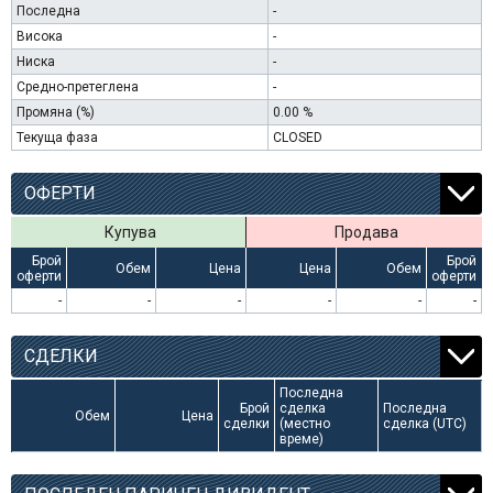
Последна
-
Висока
-
Ниска
-
Средно-претеглена
-
Промяна (%)
0.00 %
Текуща фаза
CLOSED
ОФЕРТИ
Купува
Продава
Брой
Брой
Обем
Цена
Цена
Обем
оферти
оферти
-
-
-
-
-
-
СДЕЛКИ
Последна
Брой
сделка
Последна
Обем
Цена
сделки
(местно
сделка (UTC)
време)