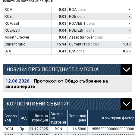
цената на затваряне за деня.
ROA
0.02
ROA
cons
-
ROE
0.03
ROE
cons
-
ROA/EBIT
0.03
ROA/EBIT
cons
-
ROE/EBIT
0.04
ROE/EBIT
cons
-
Asset turnover
0.04
Asset turnover
cons
-
Current ratio
15.94
Current ratio
cons
1.43
D/A
0.41
D/A
cons
0.83
НОВИНИ ПРЕЗ ПОСЛЕДНИТЕ 2 МЕСЕЦА
12.06.2026
- Протокол от Общо събрание на
акционерите
КОРПОРАТИВНИ СЪБИТИЯ
Валута
Борсов
Дата на
Последна
Вид
на
Коригиращ фактор
код
корекция
цена
търговия
DOBH
Преминаване към търговия в Евро
31.12.2025
BGN
16.5000
1.95583000000000000000