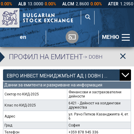
en
МЕНЮ
ПРОФИЛ НА ЕМИТЕНТ
-> DOBH
8
4363
ЕВРО ИНВЕСТ МЕНИДЖМЪНТ АД | DOBH |
0.00%
Данни за емитента и разкриване на информация
Финансови и застрахователни
Сектор по КИД-2025
дейности
6421 - Дейност на холдингови
Клас по КИД-2025
дружества
ул. Рачо Петков Казанджията 4, ет.
Адрес
6
Град
София
Телефон
+359 878 945 336