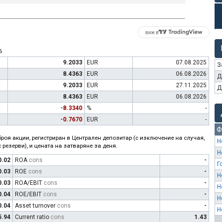
виж в
6
9.2033
EUR
07.08.2025
З
8.4363
EUR
06.08.2026
Д
9.2033
EUR
27.11.2025
Д
8.4363
EUR
06.08.2026
-8.3340
%
-
-0.7670
EUR
-
Ф
роя акции, регистриран в Централен депозитар (с изключение на случая,
Н
 резерви), и цената на затваряне за деня.
Н
0.02
ROA
cons
-
Г
0.03
ROE
cons
-
Н
0.03
ROA/EBIT
cons
-
Н
0.04
ROE/EBIT
cons
-
Н
0.04
Asset turnover
cons
-
Н
5.94
Current ratio
cons
1.43