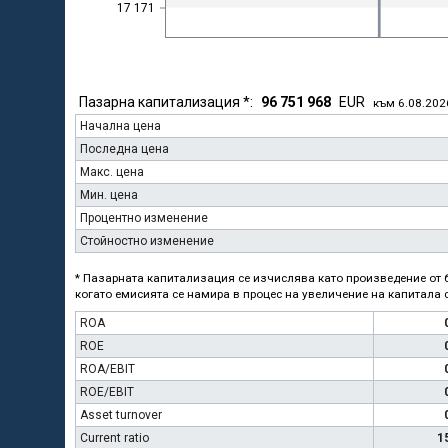
17 171
Пазарна капитализация *:
96 751 968
EUR
към 6.08.202
Начална цена
Последна цена
Макс. цена
Мин. цена
Процентно изменение
Стойностно изменение
* Пазарната капитализация се изчислява като произведение от б
когато емисията се намира в процес на увеличение на капитала с
ROA
ROE
ROA/EBIT
ROE/EBIT
Asset turnover
Current ratio
1