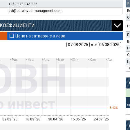
Р
+359 878 945 336
dvi@euroinvestmanagment.com
Б
О
 КОЕФИЦИЕНТИ
П
П
Цена на затваряне в лева
В
« »
Н
С
OBH
.
Фев.
Мар.
Апр.
Май
Юни
Юли
Авг.
П
Т
о инвест
о
8.436
02.02 ´26
16.03 ´26
30.04 ´26
15.06 ´26
24.07 ´26