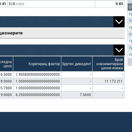
0.41
D/A
cons
0.83
О
П
П
П
ционерите
П
П
П
П
Брой
следна
Коригиращ фактор
Брутен дивидент
новоемитирани
цена
ценни книжа
16.5000
1.95583000000000000000
-
-
18.0000
1.00000000000000000000
-
11 172 211
15.7000
1.00000000000000000000
-
-
9.0000
6.25000000000000000000
7.5600
-