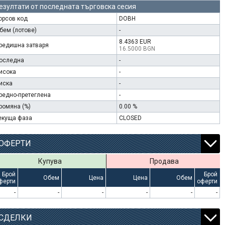
езултати от последната търговска сесия
орсов код
DOBH
бем (лотове)
-
8.4363 EUR
редишна затваря
16.5000 BGN
оследна
-
исока
-
иска
-
редно-претеглена
-
ромяна (%)
0.00 %
екуща фаза
CLOSED
ОФЕРТИ
Купува
Продава
Брой
Брой
Обем
Цена
Цена
Обем
ферти
оферти
-
-
-
-
-
-
СДЕЛКИ