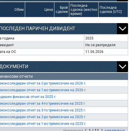
Последна
Брой
Последна
Обем
Цена
сделка (местно
сделки
сделка (UTC)
време)
ПОСЛЕДЕН ПАРИЧЕН ДИВИДЕНТ
а година
2025
ивидент
Не се разпределя
ата на ОС
11.06.2026
ДОКУМЕНТИ
инансови отчети
еконсолидиран отчет за 2-ро тримесечие на 2026 г.
еконсолидиран отчет за 1-во тримесечие на 2026 г.
одишен финансов отчет за 2025 г.
еконсолидиран отчет за 4-то тримесечие на 2025 г.
еконсолидиран отчет за 3-то тримесечие на 2025 г.
еконсолидиран отчет за 2-ро тримесечие на 2025 г.
еконсолидиран отчет за 1-во тримесечие на 2025 г.
предишна
( 1 / 11 )
следваща