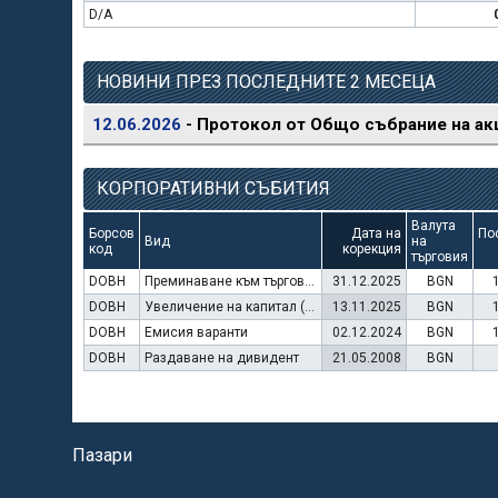
D/A
НОВИНИ ПРЕЗ ПОСЛЕДНИТЕ 2 МЕСЕЦА
12.06.2026
- Протокол от Общо събрание на ак
КОРПОРАТИВНИ СЪБИТИЯ
Валута
Борсов
Дата на
По
Вид
на
код
корекция
търговия
DOBH
Преминаване към търговия в Евро
31.12.2025
BGN
DOBH
Увеличение на капитал (упражняване на варанти)
13.11.2025
BGN
DOBH
Емисия варанти
02.12.2024
BGN
DOBH
Раздаване на дивидент
21.05.2008
BGN
Пазари