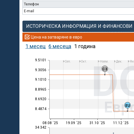
Телефон
E-mail
ИСТОРИЧЕСКА ИНФОРМАЦИЯ И ФИНАНСОВИ
Цена на затваряне в евро
1 месец
6 месеца
1 година
D
9.5101
Сеп.
Окт.
Ноем.
Дек.
Ян
C3
9.3056
9.1010
8.8965
8.6920
Евр
EU
8.4874
08.08 ´25
19.09 ´25
31.10 ´25
11.12 ´25
34 342