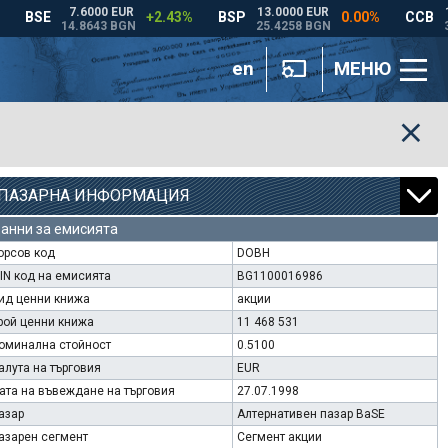
en
МЕНЮ
ПАЗАРНА ИНФОРМАЦИЯ
анни за емисията
орсов код
DOBH
SIN код на емисията
BG1100016986
ид ценни книжа
акции
рой ценни книжа
11 468 531
оминална стойност
0.5100
алута на търговия
EUR
ата на въвеждане на търговия
27.07.1998
азар
Алтернативен пазар BaSE
азарен сегмент
Сегмент акции