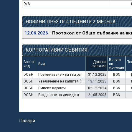
D/A
НОВИНИ ПРЕЗ ПОСЛЕДНИТЕ 2 МЕСЕЦА
12.06.2026
- Протокол от Общо събрание на ак
КОРПОРАТИВНИ СЪБИТИЯ
Валута
Борсов
Дата на
По
Вид
на
код
корекция
търговия
DOBH
Преминаване към търговия в Евро
31.12.2025
BGN
DOBH
Увеличение на капитал (упражняване на варанти)
13.11.2025
BGN
DOBH
Емисия варанти
02.12.2024
BGN
DOBH
Раздаване на дивидент
21.05.2008
BGN
Пазари