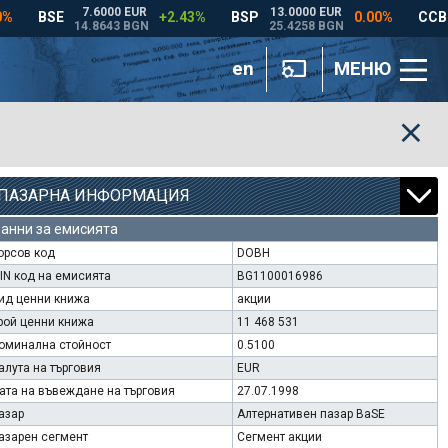
en
МЕНЮ
ПАЗАРНА ИНФОРМАЦИЯ
анни за емисията
орсов код
DOBH
SIN код на емисията
BG1100016986
ид ценни книжа
акции
рой ценни книжа
11 468 531
оминална стойност
0.5100
алута на търговия
EUR
ата на въвеждане на търговия
27.07.1998
азар
Алтернативен пазар BaSE
азарен сегмент
Сегмент акции