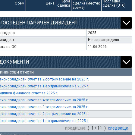
Брой
Последна
Обем
Цена
сделка (местно
сделки
сделка (UTC)
време)
ПОСЛЕДЕН ПАРИЧЕН ДИВИДЕНТ
а година
2025
ивидент
Не се разпределя
ата на ОС
11.06.2026
ДОКУМЕНТИ
инансови отчети
еконсолидиран отчет за 2-ро тримесечие на 2026 г.
еконсолидиран отчет за 1-во тримесечие на 2026 г.
одишен финансов отчет за 2025 г.
еконсолидиран отчет за 4-то тримесечие на 2025 г.
еконсолидиран отчет за 3-то тримесечие на 2025 г.
еконсолидиран отчет за 2-ро тримесечие на 2025 г.
еконсолидиран отчет за 1-во тримесечие на 2025 г.
предишна
( 1 / 11 )
следваща