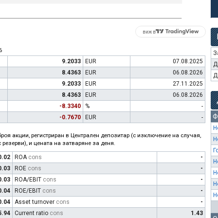
виж в
6
З
9.2033
EUR
07.08.2025
Д
8.4363
EUR
06.08.2026
Д
9.2033
EUR
27.11.2025
8.4363
EUR
06.08.2026
-8.3340
%
-
Ф
-0.7670
EUR
-
Н
роя акции, регистриран в Централен депозитар (с изключение на случая,
Н
 резерви), и цената на затваряне за деня.
Г
0.02
ROA
cons
-
Н
0.03
ROE
cons
-
Н
0.03
ROA/EBIT
cons
-
Н
0.04
ROE/EBIT
cons
-
Н
0.04
Asset turnover
cons
-
5.94
Current ratio
cons
1.43