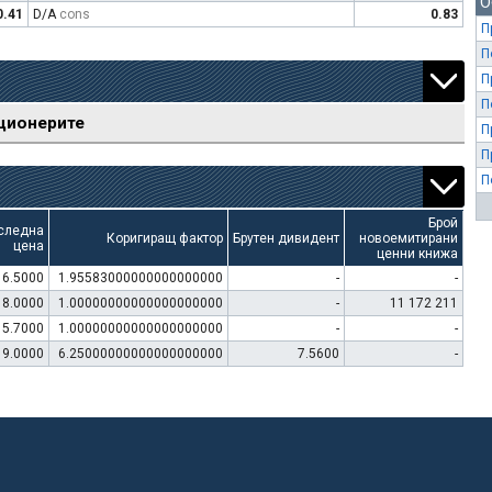
О
0.41
D/A
cons
0.83
П
П
П
П
ционерите
П
П
П
Брой
следна
Коригиращ фактор
Брутен дивидент
новоемитирани
цена
ценни книжа
16.5000
1.95583000000000000000
-
-
18.0000
1.00000000000000000000
-
11 172 211
15.7000
1.00000000000000000000
-
-
9.0000
6.25000000000000000000
7.5600
-