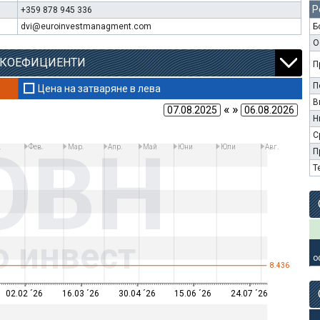
Р
+359 878 945 336
dvi@euroinvestmanagment.com
Б
О
 КОЕФИЦИЕНТИ
П
П
Цена на затваряне в лева
В
« »
Н
С
OBH
.
Фев.
Мар.
Апр.
Май
Юни
Юли
Авг.
П
Т
о инвест
о
8.436
02.02 ´26
16.03 ´26
30.04 ´26
15.06 ´26
24.07 ´26