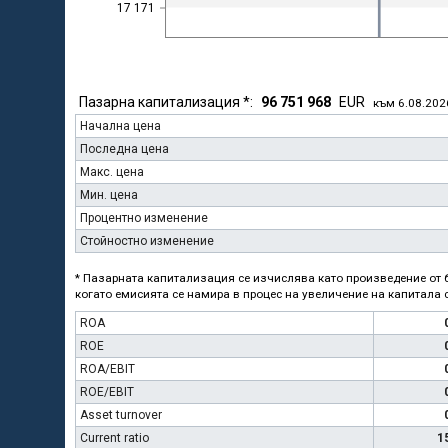
17 171
Пазарна капитализация *:
96 751 968
EUR
към 6.08.202
Начална цена
Последна цена
Макс. цена
Мин. цена
Процентно изменение
Стойностно изменение
* Пазарната капитализация се изчислява като произведение от б
когато емисията се намира в процес на увеличение на капитала с
ROA
ROE
ROA/EBIT
ROE/EBIT
Asset turnover
Current ratio
1