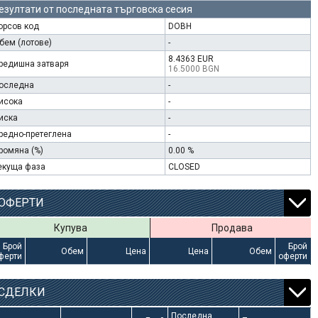
езултати от последната търговска сесия
орсов код
DOBH
бем (лотове)
-
8.4363 EUR
редишна затваря
16.5000 BGN
оследна
-
исока
-
иска
-
редно-претеглена
-
ромяна (%)
0.00 %
екуща фаза
CLOSED
ОФЕРТИ
Купува
Продава
Брой
Брой
Обем
Цена
Цена
Обем
ферти
оферти
СДЕЛКИ
Последна