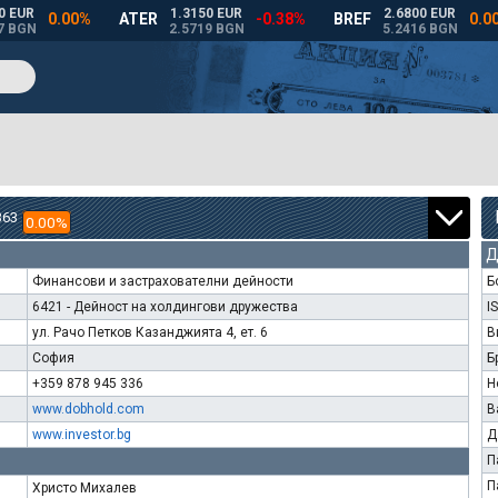
363
0.00%
Д
Финансови и застрахователни дейности
Б
6421 - Дейност на холдингови дружества
I
ул. Рачо Петков Казанджията 4, ет. 6
В
София
Б
+359 878 945 336
Н
www.dobhold.com
В
www.investor.bg
Д
П
П
Христо Михалев