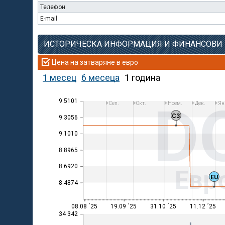
Телефон
E-mail
ИСТОРИЧЕСКА ИНФОРМАЦИЯ И ФИНАНСОВИ
Цена на затваряне в евро
1 месец
6 месеца
1 година
D
9.5101
Сеп.
Окт.
Ноем.
Дек.
Ян
C3
9.3056
9.1010
8.8965
8.6920
Евр
EU
8.4874
08.08 ´25
19.09 ´25
31.10 ´25
11.12 ´25
34 342