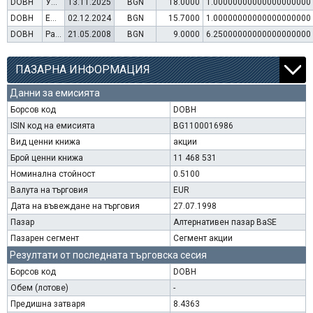
DOBH
Увеличение на капитал (упражняване на варанти)
13.11.2025
BGN
18.0000
1.00000000000000000000
DOBH
Емисия варанти
02.12.2024
BGN
15.7000
1.00000000000000000000
DOBH
Раздаване на дивидент
21.05.2008
BGN
9.0000
6.25000000000000000000
ПАЗАРНА ИНФОРМАЦИЯ
Данни за емисията
Борсов код
DOBH
ISIN код на емисията
BG1100016986
Вид ценни книжа
акции
Брой ценни книжа
11 468 531
Номинална стойност
0.5100
Валута на търговия
EUR
Дата на въвеждане на търговия
27.07.1998
Пазар
Алтернативен пазар BaSE
Пазарен сегмент
Сегмент акции
Резултати от последната търговска сесия
Борсов код
DOBH
Обем (лотове)
-
Предишна затваря
8.4363