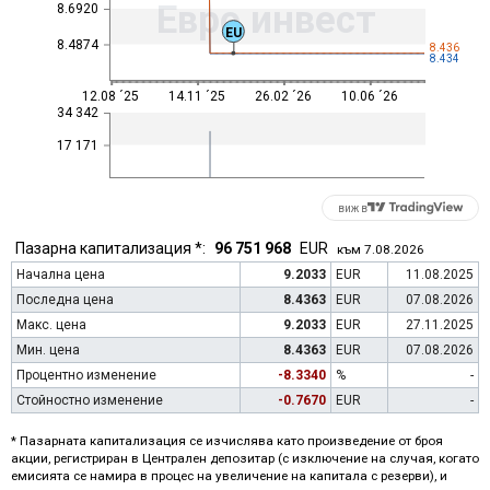
Евро инвест
8.6920
EU
8.4874
8.436
8.434
12.08 ´25
14.11 ´25
26.02 ´26
10.06 ´26
34 342
17 171
виж в
Пазарна капитализация *:
96 751 968
EUR
към 7.08.2026
Начална цена
9.2033
EUR
11.08.2025
Последна цена
8.4363
EUR
07.08.2026
Макс. цена
9.2033
EUR
27.11.2025
Мин. цена
8.4363
EUR
07.08.2026
Процентно изменение
-8.3340
%
-
Стойностно изменение
-0.7670
EUR
-
* Пазарната капитализация се изчислява като произведение от броя
акции, регистриран в Централен депозитар (с изключение на случая, когато
емисията се намира в процес на увеличение на капитала с резерви), и