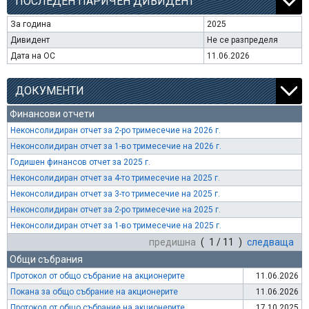
ПОСЛЕДЕН ПАРИЧЕН ДИВИДЕНТ
За година
2025
Дивидент
Не се разпределя
Дата на ОС
11.06.2026
ДОКУМЕНТИ
Финансови отчети
Неконсолидиран отчет за 2-ро тримесечие на 2026 г.
Неконсолидиран отчет за 1-во тримесечие на 2026 г.
Годишен финансов отчет за 2025 г.
Неконсолидиран отчет за 4-то тримесечие на 2025 г.
Неконсолидиран отчет за 3-то тримесечие на 2025 г.
Неконсолидиран отчет за 2-ро тримесечие на 2025 г.
Неконсолидиран отчет за 1-во тримесечие на 2025 г.
предишна
( 1 / 11 )
следваща
Общи събрания
Протокол от общо събрание на акционерите
11.06.2026
Покана за общо събрание на акционерите
11.06.2026
Протокол от общо събрание на акционерите
17.10.2025