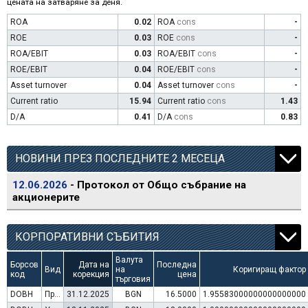
цената на затваряне за деня.
ROA
0.02
ROA
cons
-
ROE
0.03
ROE
cons
-
ROA/EBIT
0.03
ROA/EBIT
cons
-
ROE/EBIT
0.04
ROE/EBIT
cons
-
Asset turnover
0.04
Asset turnover
cons
-
Current ratio
15.94
Current ratio
cons
1.43
D/A
0.41
D/A
cons
0.83
НОВИНИ ПРЕЗ ПОСЛЕДНИТЕ 2 МЕСЕЦА
12.06.2026
- Протокол от Общо събрание на
акционерите
КОРПОРАТИВНИ СЪБИТИЯ
Валута
Борсов
Дата на
Последна
Вид
на
Коригиращ фактор
код
корекция
цена
търговия
DOBH
Преминаване към търговия в Евро
31.12.2025
BGN
16.5000
1.95583000000000000000