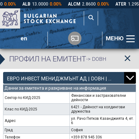
en
МЕНЮ
ПРОФИЛ НА ЕМИТЕНТ
-> DOBH
8
4363
ЕВРО ИНВЕСТ МЕНИДЖМЪНТ АД | DOBH |
0.00%
Данни за емитента и разкриване на информация
Финансови и застрахователни
Сектор по КИД-2025
дейности
6421 - Дейност на холдингови
Клас по КИД-2025
дружества
ул. Рачо Петков Казанджията 4, ет.
Адрес
6
Град
София
Телефон
+359 878 945 336