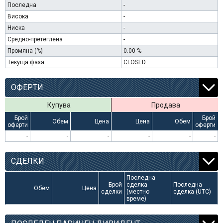
Последна
-
Висока
-
Ниска
-
Средно-претеглена
-
Промяна (%)
0.00 %
Текуща фаза
CLOSED
ОФЕРТИ
Купува
Продава
Брой
Брой
Обем
Цена
Цена
Обем
оферти
оферти
-
-
-
-
-
-
СДЕЛКИ
Последна
Брой
сделка
Последна
Обем
Цена
сделки
(местно
сделка (UTC)
време)