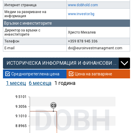
Интернет страница
www.dobhold.com
Медии за разкриване на
www.investor.bg
информация
Връзки с инвеститорите
Директор за връзки с
Христо Михалев
инвеститорите
Телефон
+359 878 945 336
E-mail
dvi@euroinvestmanagment.com
ИСТОРИЧЕСКА ИНФОРМАЦИЯ И ФИНАНСОВИ КОЕФИЦИЕНТИ
Среднопретеглена цена
Цена на затваряне
1 месец
6 месеца
1 година
9.5101
DOBH
C3
9.3056
9.1010
8.8965